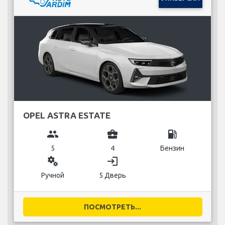
OPEL ASTRA ESTATE
group
business_center
local_gas_station
5
4
Бензин
miscellaneous_services
login
Ручной
5 Дверь
ПОСМОТРЕТЬ...