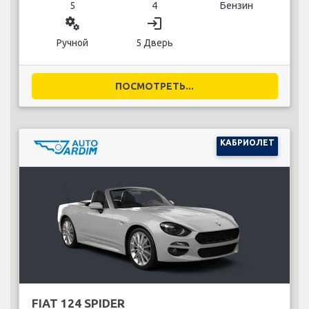
5
4
Бензин
miscellaneous_services
login
Ручной
5 Дверь
ПОСМОТРЕТЬ...
КАБРИОЛЕТ
FIAT 124 SPIDER