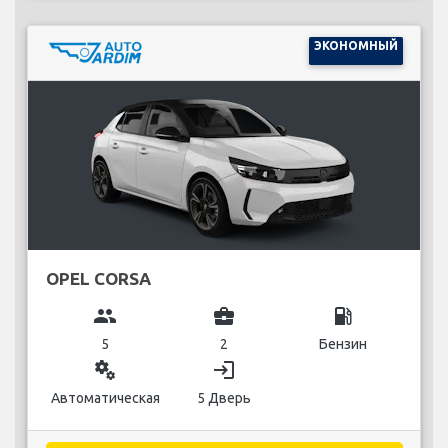
ЭКОНОМНЫЙ
OPEL CORSA
group
business_center
local_gas_station
5
2
Бензин
miscellaneous_services
login
Автоматическая
5 Дверь