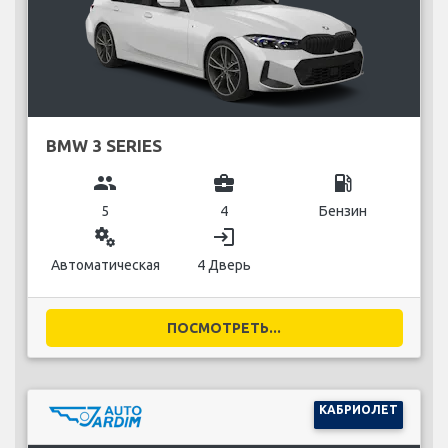
BMW 3 SERIES
group
business_center
local_gas_station
5
4
Бензин
miscellaneous_services
login
Автоматическая
4 Дверь
ПОСМОТРЕТЬ...
КАБРИОЛЕТ