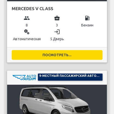
MERCEDES V CLASS
group
business_center
local_gas_station
8
3
Бензин
miscellaneous_services
login
Автоматическая
5 Дверь
ПОСМОТРЕТЬ...
9-МЕСТНЫЙ ПАССАЖИРСКИЙ АВТОМОБИЛЬ