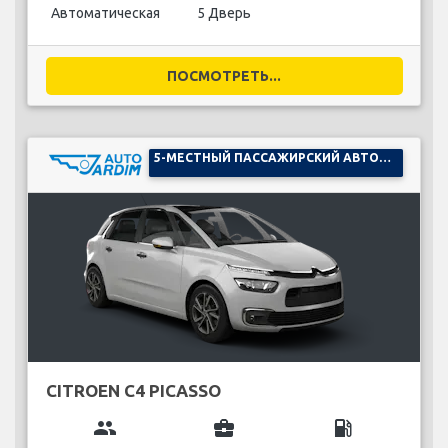
Автоматическая
5 Дверь
ПОСМОТРЕТЬ...
5-МЕСТНЫЙ ПАССАЖИРСКИЙ АВТОМОБИЛЬ
CITROEN C4 PICASSO
group
business_center
local_gas_station