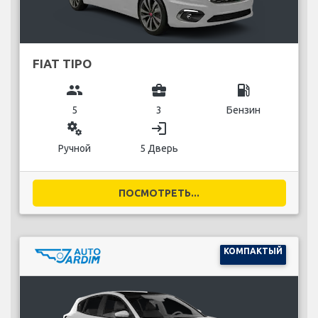
FIAT TIPO
group
business_center
local_gas_station
5
3
Бензин
miscellaneous_services
login
Ручной
5 Дверь
ПОСМОТРЕТЬ...
КОМПАКТЫЙ