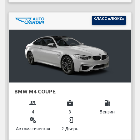
КЛАСС «ЛЮКС»
BMW M4 COUPE
group
business_center
local_gas_station
4
3
Бензин
miscellaneous_services
login
Автоматическая
2 Дверь