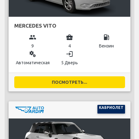
MERCEDES VITO
group
business_center
local_gas_station
9
4
Бензин
miscellaneous_services
login
Автоматическая
5 Дверь
ПОСМОТРЕТЬ...
КАБРИОЛЕТ