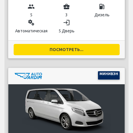
group
business_center
local_gas_station
5
3
Дизель
miscellaneous_services
login
Автоматическая
5 Дверь
ПОСМОТРЕТЬ...
МИНИВЭН