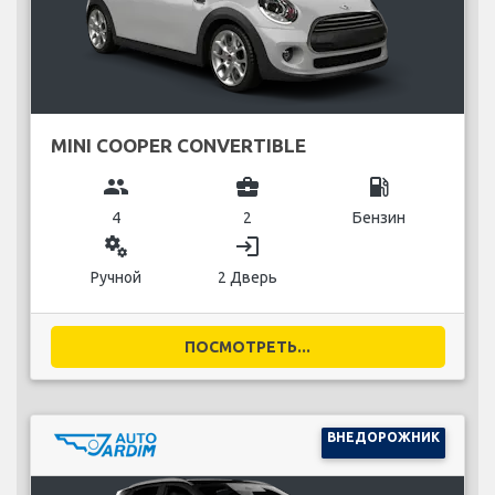
MINI COOPER CONVERTIBLE
group
business_center
local_gas_station
4
2
Бензин
miscellaneous_services
login
Ручной
2 Дверь
ПОСМОТРЕТЬ...
ВНЕДОРОЖНИК