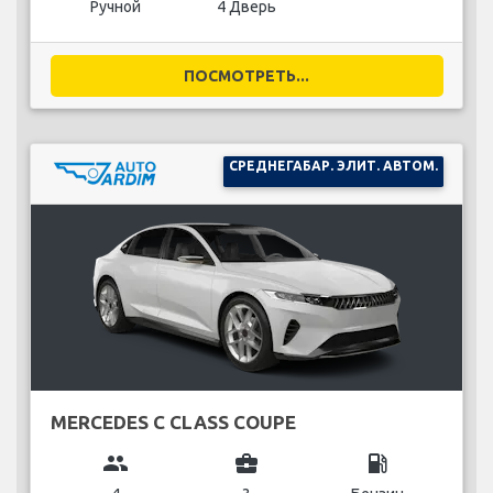
Ручной
4 Дверь
ПОСМОТРЕТЬ...
СРЕДНЕГАБАР. ЭЛИТ. АВТОМ.
MERCEDES C CLASS COUPE
group
business_center
local_gas_station