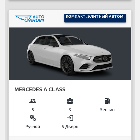
КОМПАКТ. ЭЛИТНЫЙ АВТОМ.
MERCEDES A CLASS
group
business_center
local_gas_station
5
3
Бензин
miscellaneous_services
login
Ручной
5 Дверь