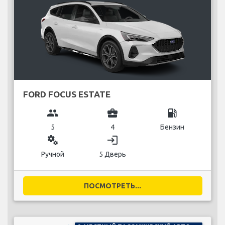
FORD FOCUS ESTATE
group
business_center
local_gas_station
5
4
Бензин
miscellaneous_services
login
Ручной
5 Дверь
ПОСМОТРЕТЬ...