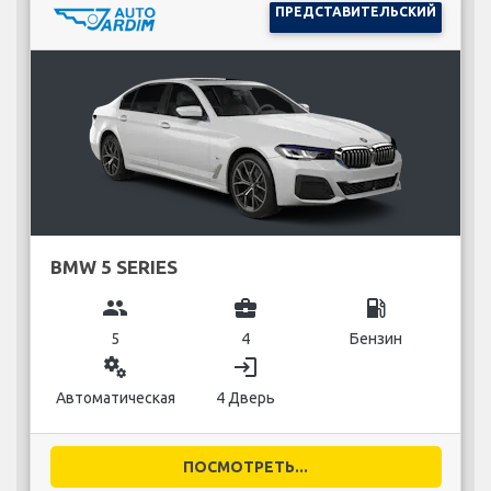
ПРЕДСТАВИТЕЛЬСКИЙ
BMW 5 SERIES
group
business_center
local_gas_station
5
4
Бензин
miscellaneous_services
login
Автоматическая
4 Дверь
ПОСМОТРЕТЬ...