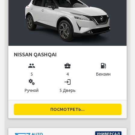
NISSAN QASHQAI
group
business_center
local_gas_station
5
4
Бензин
miscellaneous_services
login
Ручной
5 Дверь
ПОСМОТРЕТЬ...
УНИВЕРСАЛ