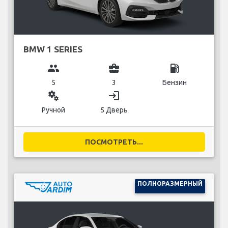
BMW 1 SERIES
group
business_center
local_gas_station
5
3
Бензин
miscellaneous_services
login
Ручной
5 Дверь
ПОСМОТРЕТЬ...
ПОЛНОРАЗМЕРНЫЙ