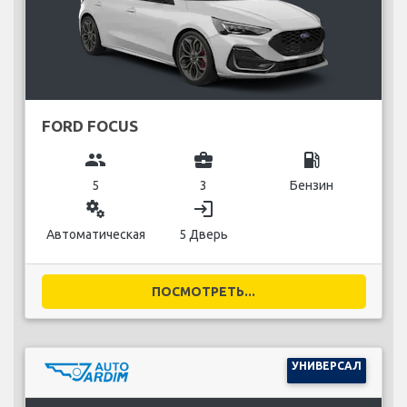
FORD FOCUS
group
business_center
local_gas_station
5
3
Бензин
miscellaneous_services
login
Автоматическая
5 Дверь
ПОСМОТРЕТЬ...
УНИВЕРСАЛ