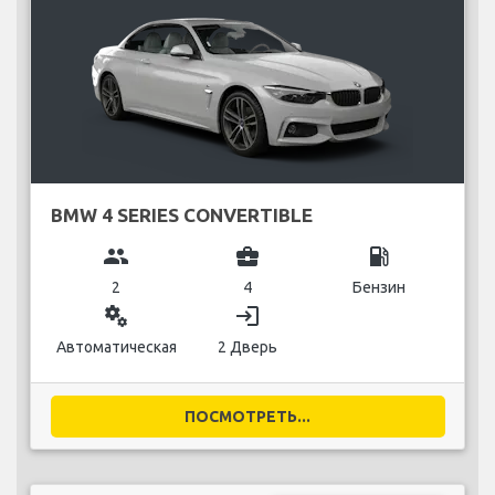
BMW 4 SERIES CONVERTIBLE
group
business_center
local_gas_station
2
4
Бензин
miscellaneous_services
login
Автоматическая
2 Дверь
ПОСМОТРЕТЬ...