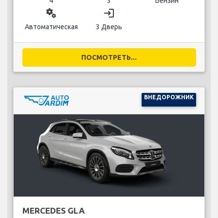
4
3
Бензин
miscellaneous_services
login
Автоматическая
3 Дверь
ПОСМОТРЕТЬ...
ВНЕДОРОЖНИК
MERCEDES GLA