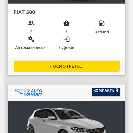
FIAT 500
group
business_center
local_gas_station
4
2
Бензин
miscellaneous_services
login
Автоматическая
3 Дверь
ПОСМОТРЕТЬ...
КОМПАКТЫЙ