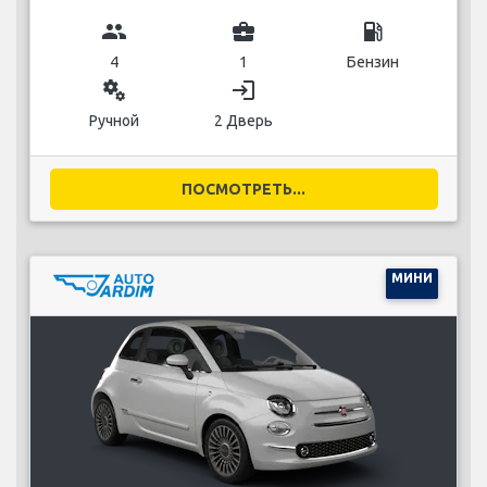
group
business_center
local_gas_station
4
1
Бензин
miscellaneous_services
login
Ручной
2 Дверь
ПОСМОТРЕТЬ...
МИНИ