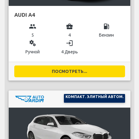
AUDI A4
group
business_center
local_gas_station
5
4
Бензин
miscellaneous_services
login
Ручной
4 Дверь
ПОСМОТРЕТЬ...
КОМПАКТ. ЭЛИТНЫЙ АВТОМ.