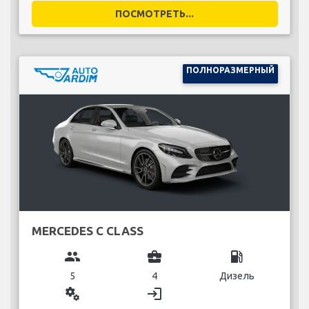
ПОСМОТРЕТЬ...
ПОЛНОРАЗМЕРНЫЙ
MERCEDES C CLASS
group
business_center
local_gas_station
5
4
Дизель
miscellaneous_services
login