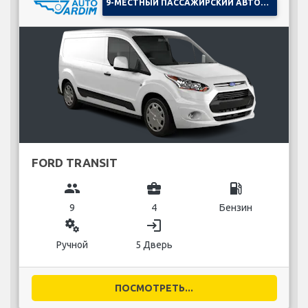
9-МЕСТНЫЙ ПАССАЖИРСКИЙ АВТОМОБИЛЬ
FORD TRANSIT
group
business_center
local_gas_station
9
4
Бензин
miscellaneous_services
login
Ручной
5 Дверь
ПОСМОТРЕТЬ...