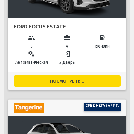
FORD FOCUS ESTATE
group
business_center
local_gas_station
5
4
Бензин
miscellaneous_services
login
Автоматическая
5 Дверь
ПОСМОТРЕТЬ...
СРЕДНЕГАБАРИТ.