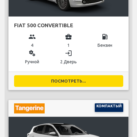
FIAT 500 CONVERTIBLE
group
business_center
local_gas_station
4
1
Бензин
miscellaneous_services
login
Ручной
2 Дверь
ПОСМОТРЕТЬ...
КОМПАКТЫЙ