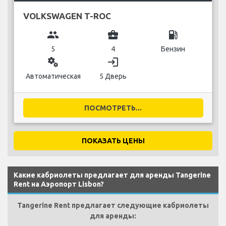
VOLKSWAGEN T-ROC
group
business_center
local_gas_station
5
4
Бензин
miscellaneous_services
login
Автоматическая
5 Дверь
ПОСМОТРЕТЬ...
ПОКАЗАТЬ ЦЕНЫ
Какие кабриолеты предлагает для аренды Tangerine
Rent на Аэропорт Lisbon?
Tangerine Rent предлагает следующие кабриолеты
для аренды: