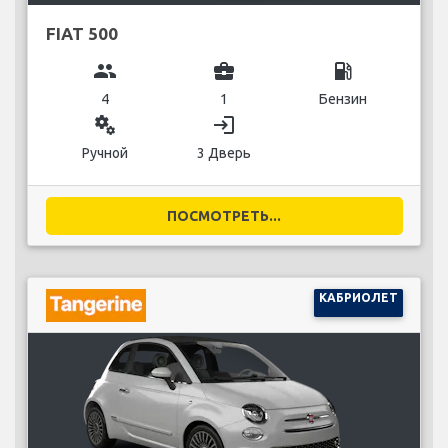
FIAT 500
group
business_center
local_gas_station
4
1
Бензин
miscellaneous_services
login
Ручной
3 Дверь
ПОСМОТРЕТЬ...
КАБРИОЛЕТ