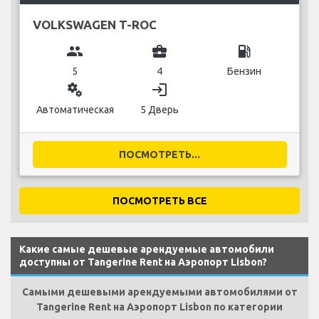
VOLKSWAGEN T-ROC
group
business_center
local_gas_station
5
4
Бензин
miscellaneous_services
login
Автоматическая
5 Дверь
ПОСМОТРЕТЬ...
ПОСМОТРЕТЬ ВСЕ
Какие самые дешевые арендуемые автомобили
доступны от Tangerine Rent на Аэропорт Lisbon?
Самыми дешевыми арендуемыми автомобилями от
Tangerine Rent на Аэропорт Lisbon по категории