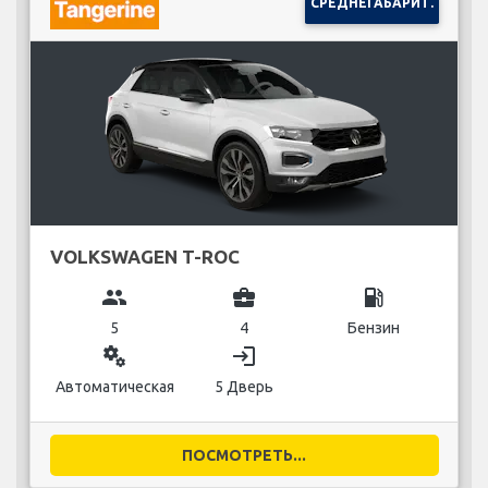
СРЕДНЕГАБАРИТ.
VOLKSWAGEN T-ROC
group
business_center
local_gas_station
5
4
Бензин
miscellaneous_services
login
Автоматическая
5 Дверь
ПОСМОТРЕТЬ...