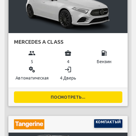
MERCEDES A CLASS
group
business_center
local_gas_station
5
4
Бензин
miscellaneous_services
login
Автоматическая
4 Дверь
ПОСМОТРЕТЬ...
КОМПАКТЫЙ