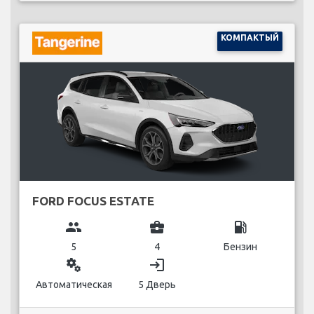
КОМПАКТЫЙ
FORD FOCUS ESTATE
group
business_center
local_gas_station
5
4
Бензин
miscellaneous_services
login
Автоматическая
5 Дверь