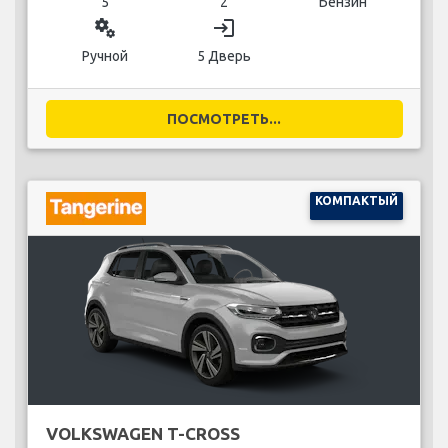
5
2
Бензин
miscellaneous_services
login
Ручной
5 Дверь
ПОСМОТРЕТЬ...
КОМПАКТЫЙ
VOLKSWAGEN T-CROSS