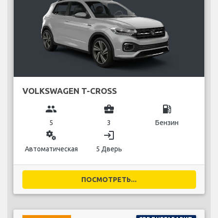
VOLKSWAGEN T-CROSS
group
business_center
local_gas_station
5
3
Бензин
miscellaneous_services
login
Автоматическая
5 Дверь
ПОСМОТРЕТЬ...