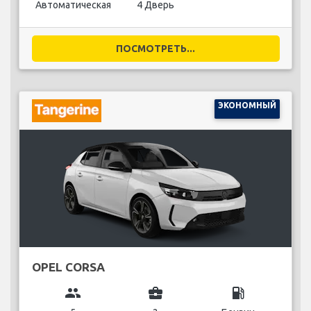
Автоматическая
4 Дверь
ПОСМОТРЕТЬ...
ЭКОНОМНЫЙ
OPEL CORSA
group
business_center
local_gas_station