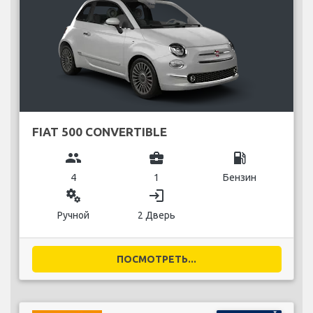
FIAT 500 CONVERTIBLE
group
business_center
local_gas_station
4
1
Бензин
miscellaneous_services
login
Ручной
2 Дверь
ПОСМОТРЕТЬ...