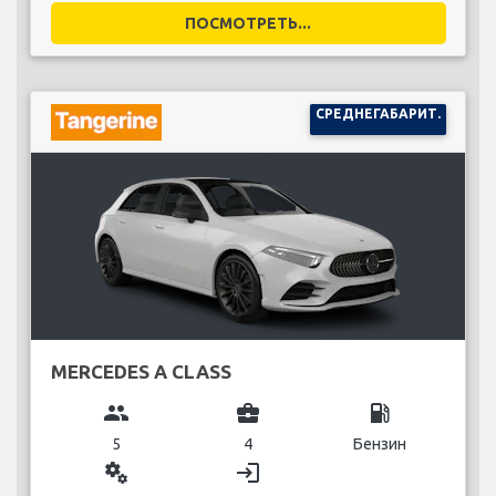
ПОСМОТРЕТЬ...
СРЕДНЕГАБАРИТ.
MERCEDES A CLASS
group
business_center
local_gas_station
5
4
Бензин
miscellaneous_services
login