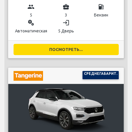
group
business_center
local_gas_station
5
3
Бензин
miscellaneous_services
login
Автоматическая
5 Дверь
ПОСМОТРЕТЬ...
СРЕДНЕГАБАРИТ.