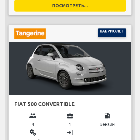
ПОСМОТРЕТЬ...
КАБРИОЛЕТ
FIAT 500 CONVERTIBLE
group
business_center
local_gas_station
4
1
Бензин
miscellaneous_services
login