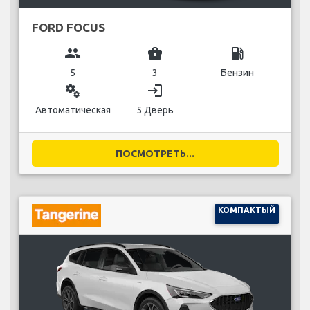
FORD FOCUS
group
business_center
local_gas_station
5
3
Бензин
miscellaneous_services
login
Автоматическая
5 Дверь
ПОСМОТРЕТЬ...
КОМПАКТЫЙ