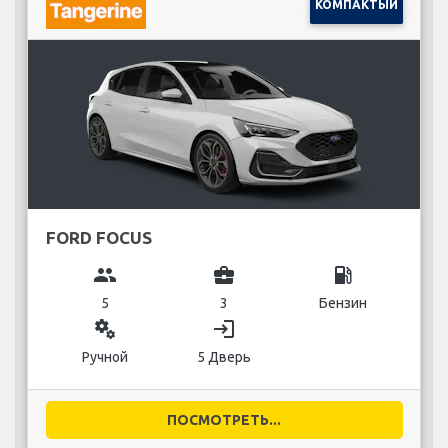
КОМПАКТЫЙ
FORD FOCUS
group
business_center
local_gas_station
5
3
Бензин
miscellaneous_services
login
Ручной
5 Дверь
ПОСМОТРЕТЬ...