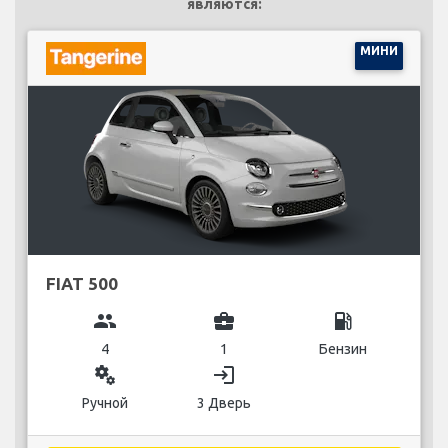
являются:
МИНИ
FIAT 500
group
business_center
local_gas_station
4
1
Бензин
miscellaneous_services
login
Ручной
3 Дверь