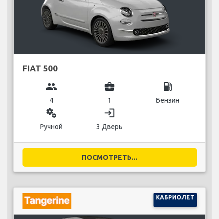
FIAT 500
group
business_center
local_gas_station
4
1
Бензин
miscellaneous_services
login
Ручной
3 Дверь
ПОСМОТРЕТЬ...
КАБРИОЛЕТ