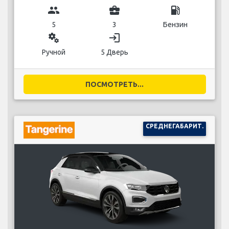
group
business_center
local_gas_station
5
3
Бензин
miscellaneous_services
login
Ручной
5 Дверь
ПОСМОТРЕТЬ...
СРЕДНЕГАБАРИТ.