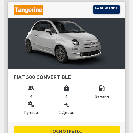
КАБРИОЛЕТ
FIAT 500 CONVERTIBLE
group
business_center
local_gas_station
4
1
Бензин
miscellaneous_services
login
Ручной
2 Дверь
ПОСМОТРЕТЬ...