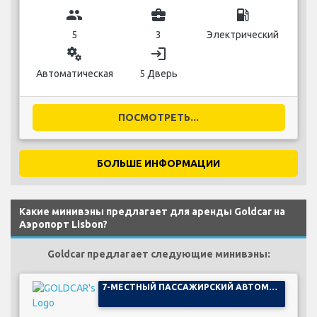
group
business_center
local_gas_station
5
3
Электрический
miscellaneous_services
login
Автоматическая
5 Дверь
ПОСМОТРЕТЬ...
БОЛЬШЕ ИНФОРМАЦИИ
Какие минивэны предлагает для аренды Goldcar на
Аэропорт Lisbon?
Goldcar предлагает следующие минивэны:
7-МЕСТНЫЙ ПАССАЖИРСКИЙ АВТОМОБИЛЬ