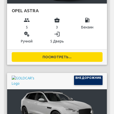
OPEL ASTRA
group
business_center
local_gas_station
5
3
Бензин
miscellaneous_services
login
Ручной
5 Дверь
ПОСМОТРЕТЬ...
ВНЕДОРОЖНИК