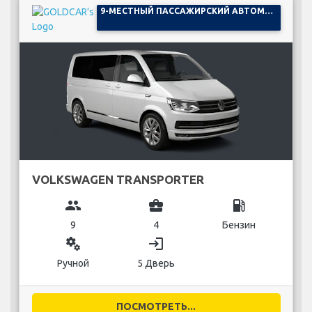
9-МЕСТНЫЙ ПАССАЖИРСКИЙ АВТОМОБИЛЬ
VOLKSWAGEN TRANSPORTER
group
business_center
local_gas_station
9
4
Бензин
miscellaneous_services
login
Ручной
5 Дверь
ПОСМОТРЕТЬ...