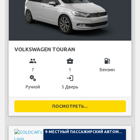
VOLKSWAGEN TOURAN
group
business_center
local_gas_station
7
1
Бензин
miscellaneous_services
login
Ручной
5 Дверь
ПОСМОТРЕТЬ...
9-МЕСТНЫЙ ПАССАЖИРСКИЙ АВТОМОБИЛЬ