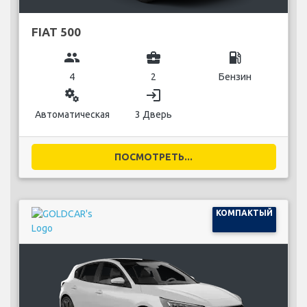
FIAT 500
group
business_center
local_gas_station
4
2
Бензин
miscellaneous_services
login
Автоматическая
3 Дверь
ПОСМОТРЕТЬ...
КОМПАКТЫЙ