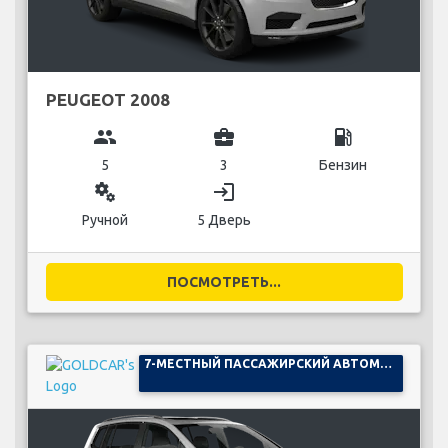
PEUGEOT 2008
group
business_center
local_gas_station
5
3
Бензин
miscellaneous_services
login
Ручной
5 Дверь
ПОСМОТРЕТЬ...
7-МЕСТНЫЙ ПАССАЖИРСКИЙ АВТОМОБИЛЬ