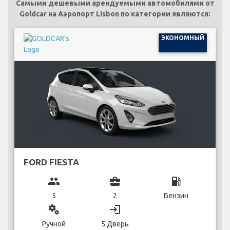
Самыми дешевыми арендуемыми автомобилями от
Goldcar на Аэропорт Lisbon по категории являются:
ЭКОНОМНЫЙ
FORD FIESTA
group
business_center
local_gas_station
5
2
Бензин
miscellaneous_services
login
Ручной
5 Дверь