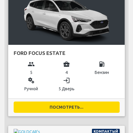
FORD FOCUS ESTATE
group
business_center
local_gas_station
5
4
Бензин
miscellaneous_services
login
Ручной
5 Дверь
ПОСМОТРЕТЬ...
КОМПАКТЫЙ