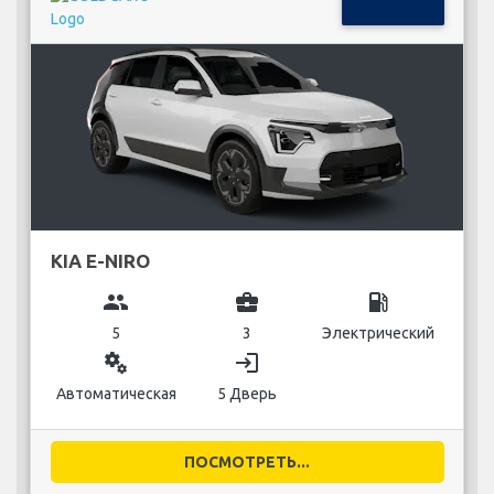
KIA E-NIRO
group
business_center
local_gas_station
5
3
Электрический
miscellaneous_services
login
Автоматическая
5 Дверь
ПОСМОТРЕТЬ...