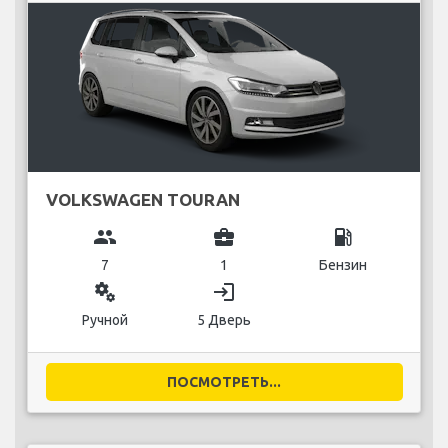
VOLKSWAGEN TOURAN
group
business_center
local_gas_station
7
1
Бензин
miscellaneous_services
login
Ручной
5 Дверь
ПОСМОТРЕТЬ...