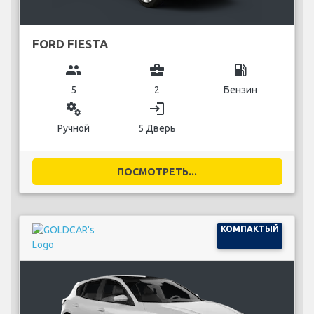
FORD FIESTA
group
business_center
local_gas_station
5
2
Бензин
miscellaneous_services
login
Ручной
5 Дверь
ПОСМОТРЕТЬ...
КОМПАКТЫЙ