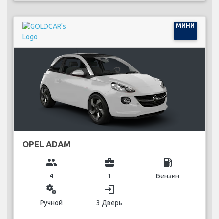
МИНИ
OPEL ADAM
group
business_center
local_gas_station
4
1
Бензин
miscellaneous_services
login
Ручной
3 Дверь