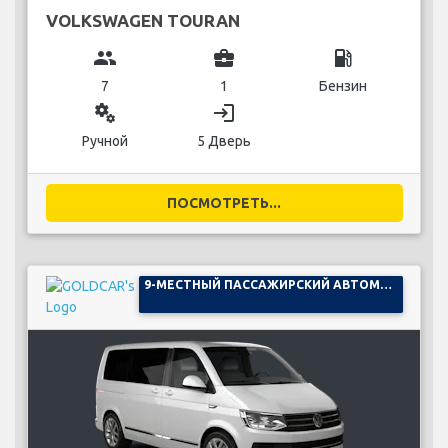
VOLKSWAGEN TOURAN
group
business_center
local_gas_station
7
1
Бензин
miscellaneous_services
login
Ручной
5 Дверь
ПОСМОТРЕТЬ...
9-МЕСТНЫЙ ПАССАЖИРСКИЙ АВТОМОБИЛЬ