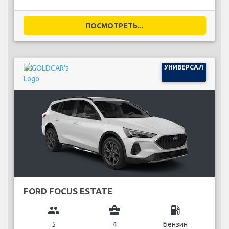
ПОСМОТРЕТЬ...
УНИВЕРСАЛ
FORD FOCUS ESTATE
group
business_center
local_gas_station
5
4
Бензин