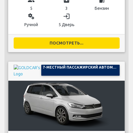
group
business_center
local_gas_station
5
3
Бензин
miscellaneous_services
login
Ручной
5 Дверь
ПОСМОТРЕТЬ...
7-МЕСТНЫЙ ПАССАЖИРСКИЙ АВТОМОБИЛЬ