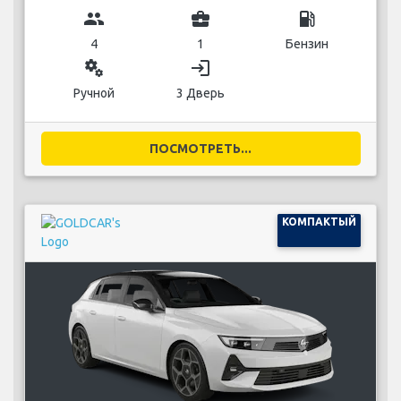
group
business_center
local_gas_station
4
1
Бензин
miscellaneous_services
login
Ручной
3 Дверь
ПОСМОТРЕТЬ...
КОМПАКТЫЙ