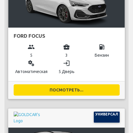
FORD FOCUS
group
business_center
local_gas_station
5
3
Бензин
miscellaneous_services
login
Автоматическая
5 Дверь
ПОСМОТРЕТЬ...
УНИВЕРСАЛ