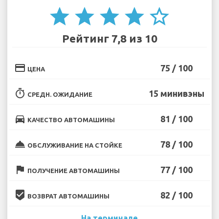
star
star
star
star
star_border
Рейтинг 7,8 из 10
credit_card
75 / 100
ЦЕНА
timer
15 минивэны
СРЕДН. ОЖИДАНИЕ
directions_car
81 / 100
КАЧЕСТВО АВТОМАШИНЫ
room_service
78 / 100
ОБСЛУЖИВАНИЕ НА СТОЙКЕ
flag
77 / 100
ПОЛУЧЕНИЕ АВТОМАШИНЫ
beenhere
82 / 100
ВОЗВРАТ АВТОМАШИНЫ
На терминале