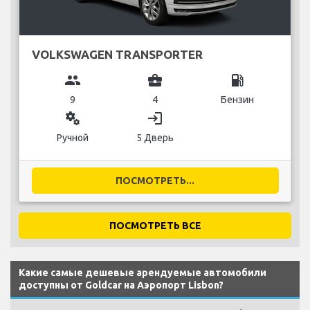
VOLKSWAGEN TRANSPORTER
group
business_center
local_gas_station
9
4
Бензин
miscellaneous_services
login
Ручной
5 Дверь
ПОСМОТРЕТЬ...
ПОСМОТРЕТЬ ВСЕ
Какие самые дешевые арендуемые автомобили
доступны от Goldcar на Аэропорт Lisbon?