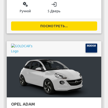
miscellaneous_services
login
Ручной
5 Дверь
ПОСМОТРЕТЬ...
МИНИ
OPEL ADAM