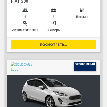
FIAT 500
group
business_center
local_gas_station
4
2
Бензин
miscellaneous_services
login
Автоматическая
3 Дверь
ПОСМОТРЕТЬ...
ЭКОНОМНЫЙ