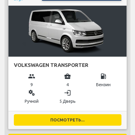
VOLKSWAGEN TRANSPORTER
group
business_center
local_gas_station
9
4
Бензин
miscellaneous_services
login
Ручной
5 Дверь
ПОСМОТРЕТЬ...