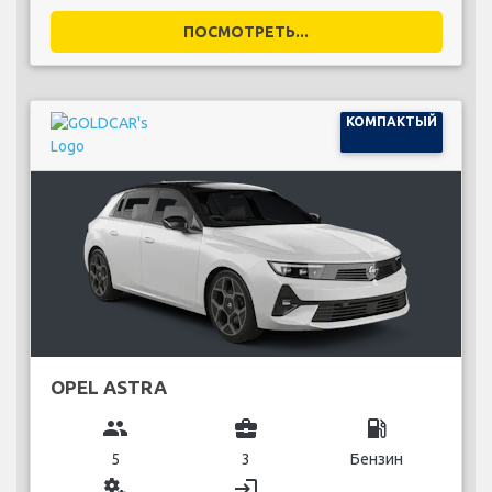
ПОСМОТРЕТЬ...
КОМПАКТЫЙ
OPEL ASTRA
group
business_center
local_gas_station
5
3
Бензин
miscellaneous_services
login