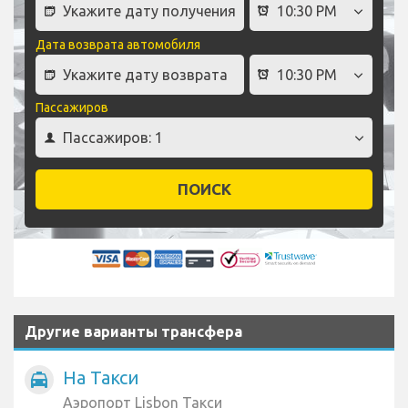
Дата возврата автомобиля
Пассажиров
ПОИСК
Другие варианты трансфера
На Такси
local_taxi
Аэропорт Lisbon Такси