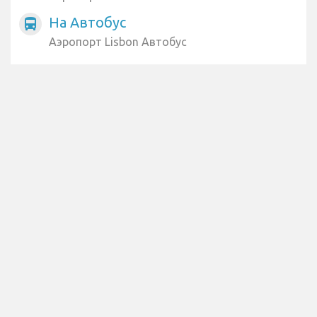
На Автобус
directions_bus
Аэропорт Lisbon Автобус