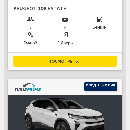
PEUGEOT 308 ESTATE
group
business_center
local_gas_station
5
4
Бензин
miscellaneous_services
login
Ручной
5 Дверь
ПОСМОТРЕТЬ...
ВНЕДОРОЖНИК