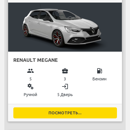
RENAULT MEGANE
group
business_center
local_gas_station
5
3
Бензин
miscellaneous_services
login
Ручной
5 Дверь
ПОСМОТРЕТЬ...