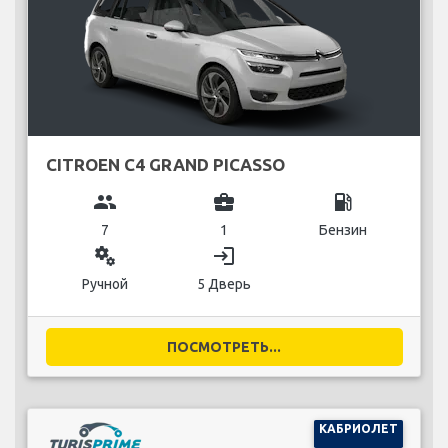
CITROEN C4 GRAND PICASSO
group
business_center
local_gas_station
7
1
Бензин
miscellaneous_services
login
Ручной
5 Дверь
ПОСМОТРЕТЬ...
КАБРИОЛЕТ