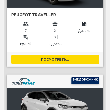
PEUGEOT TRAVELLER
group
business_center
local_gas_station
7
2
Дизель
miscellaneous_services
login
Ручной
5 Дверь
ПОСМОТРЕТЬ...
ВНЕДОРОЖНИК