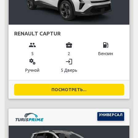
RENAULT CAPTUR
group
business_center
local_gas_station
5
2
Бензин
miscellaneous_services
login
Ручной
5 Дверь
ПОСМОТРЕТЬ...
УНИВЕРСАЛ