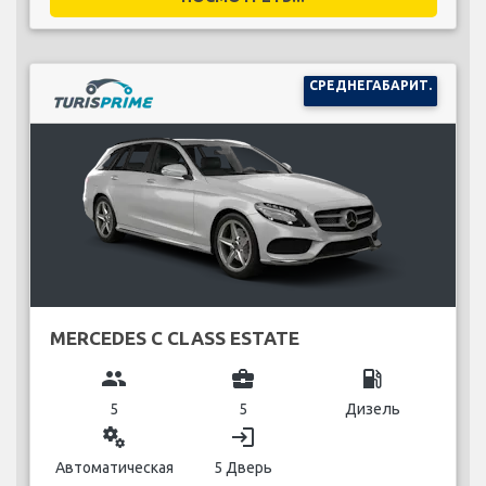
СРЕДНЕГАБАРИТ.
MERCEDES C CLASS ESTATE
group
business_center
local_gas_station
5
5
Дизель
miscellaneous_services
login
Автоматическая
5 Дверь