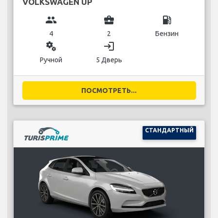
VOLKSWAGEN UP
group
business_center
local_gas_station
4
2
Бензин
miscellaneous_services
login
Ручной
5 Дверь
ПОСМОТРЕТЬ...
СТАНДАРТНЫЙ