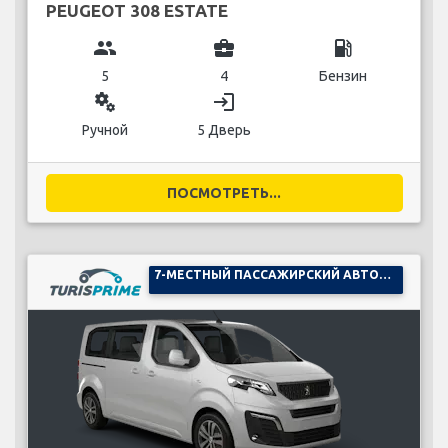
PEUGEOT 308 ESTATE
group
business_center
local_gas_station
5
4
Бензин
miscellaneous_services
login
Ручной
5 Дверь
ПОСМОТРЕТЬ...
7-МЕСТНЫЙ ПАССАЖИРСКИЙ АВТОМОБИЛЬ