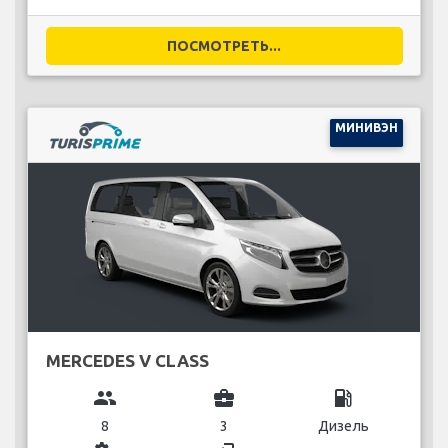
ПОСМОТРЕТЬ...
МИНИВЭН
MERCEDES V CLASS
group
business_center
local_gas_station
8
3
Дизель