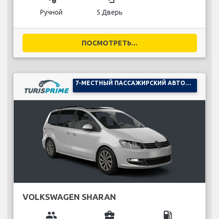
Ручной
5 Дверь
ПОСМОТРЕТЬ...
7-МЕСТНЫЙ ПАССАЖИРСКИЙ АВТОМОБИЛЬ
VOLKSWAGEN SHARAN
group
business_center
local_gas_station