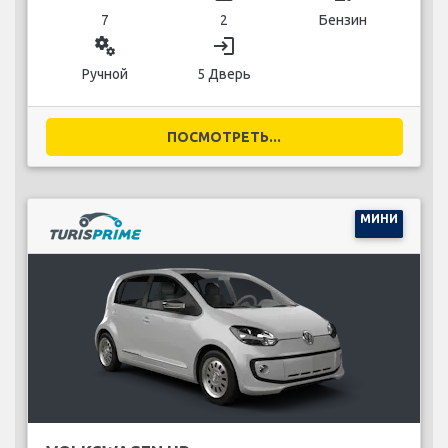
7
2
Бензин
miscellaneous_services
login
Ручной
5 Дверь
ПОСМОТРЕТЬ...
МИНИ