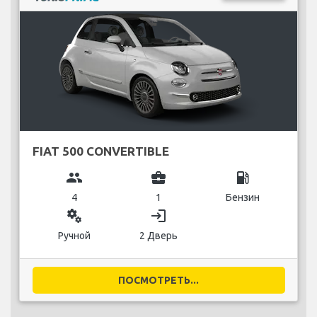
FIAT 500 CONVERTIBLE
group
business_center
local_gas_station
4
1
Бензин
miscellaneous_services
login
Ручной
2 Дверь
ПОСМОТРЕТЬ...