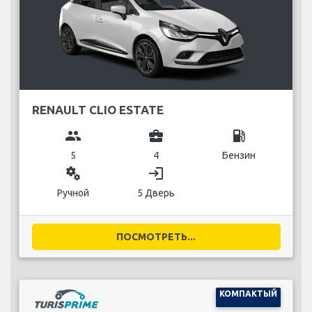
RENAULT CLIO ESTATE
group
business_center
local_gas_station
5
4
Бензин
miscellaneous_services
login
Ручной
5 Дверь
ПОСМОТРЕТЬ...
КОМПАКТЫЙ