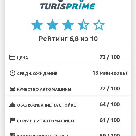
star
star
star
star_half
star_border
Рейтинг 6,8 из 10
credit_card
73 / 100
ЦЕНА
timer
13 минивэны
СРЕДН. ОЖИДАНИЕ
directions_car
72 / 100
КАЧЕСТВО АВТОМАШИНЫ
room_service
64 / 100
ОБСЛУЖИВАНИЕ НА СТОЙКЕ
flag
61 / 100
ПОЛУЧЕНИЕ АВТОМАШИНЫ
beenhere
69 / 100