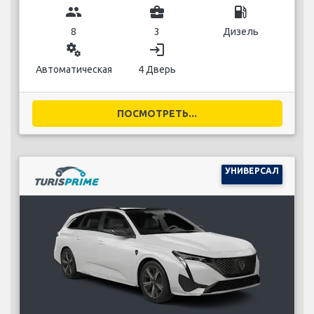
group
business_center
local_gas_station
8
3
Дизель
miscellaneous_services
login
Автоматическая
4 Дверь
ПОСМОТРЕТЬ...
УНИВЕРСАЛ