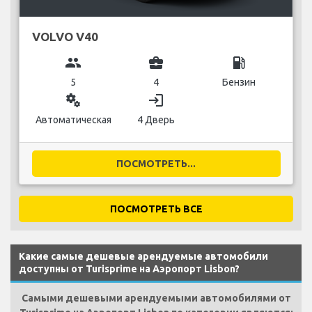
VOLVO V40
group
business_center
local_gas_station
5
4
Бензин
miscellaneous_services
login
Автоматическая
4 Дверь
ПОСМОТРЕТЬ...
ПОСМОТРЕТЬ ВСЕ
Какие самые дешевые арендуемые автомобили
доступны от Turisprime на Аэропорт Lisbon?
Самыми дешевыми арендуемыми автомобилями от