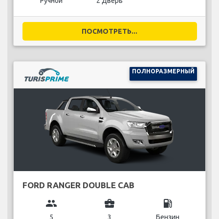
Ручной
2 Дверь
ПОСМОТРЕТЬ...
ПОЛНОРАЗМЕРНЫЙ
FORD RANGER DOUBLE CAB
group
business_center
local_gas_station
5
3
Бензин