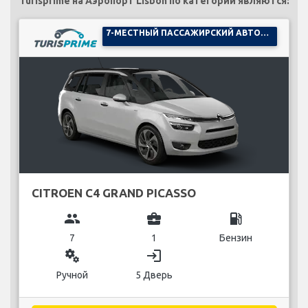
Turisprime на Аэропорт Lisbon по категории являются:
7-МЕСТНЫЙ ПАССАЖИРСКИЙ АВТОМОБИЛЬ
CITROEN C4 GRAND PICASSO
group
business_center
local_gas_station
7
1
Бензин
miscellaneous_services
login
Ручной
5 Дверь