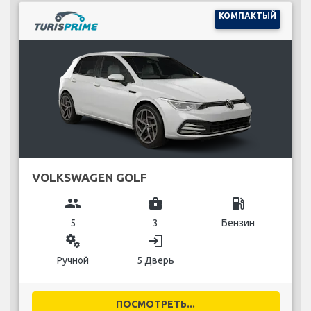
КОМПАКТЫЙ
VOLKSWAGEN GOLF
group
business_center
local_gas_station
5
3
Бензин
miscellaneous_services
login
Ручной
5 Дверь
ПОСМОТРЕТЬ...