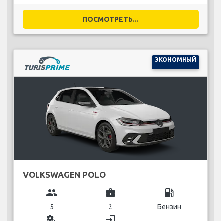
ПОСМОТРЕТЬ...
ЭКОНОМНЫЙ
VOLKSWAGEN POLO
group
business_center
local_gas_station
5
2
Бензин
miscellaneous_services
login