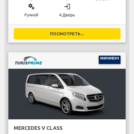
miscellaneous_services
login
Ручной
4 Дверь
ПОСМОТРЕТЬ...
МИНИВЭН
MERCEDES V CLASS