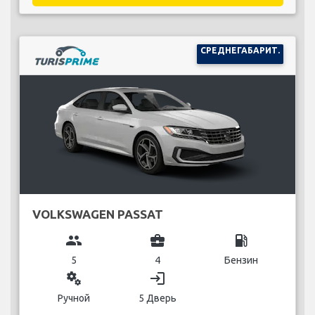
СРЕДНЕГАБАРИТ.
VOLKSWAGEN PASSAT
group
business_center
local_gas_station
5
4
Бензин
miscellaneous_services
login
Ручной
5 Дверь