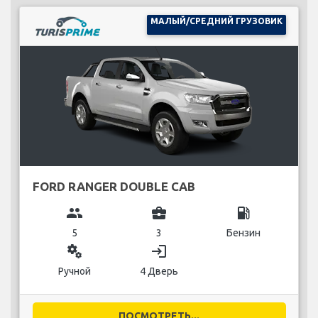
МАЛЫЙ/СРЕДНИЙ ГРУЗОВИК
FORD RANGER DOUBLE CAB
group
business_center
local_gas_station
5
3
Бензин
miscellaneous_services
login
Ручной
4 Дверь
ПОСМОТРЕТЬ...