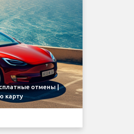
есплатные отмены |
ю карту