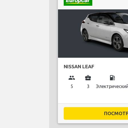
NISSAN LEAF
group
business_center
local_gas_station
5
3
Электрически
ПОСМОТРЕ