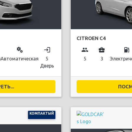
CITROEN C4
miscellaneous_services
login
group
business_center
local_gas_station
й
Автоматическая
5
5
3
Электрич
Дверь
ТЬ...
ПОСМ
КОМПАКТЫЙ