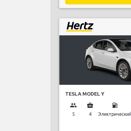
TESLA MODEL Y
group
business_center
local_gas_station
5
4
Электрически