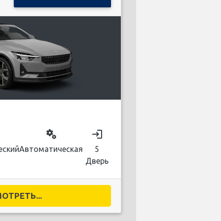
miscellaneous_services
login
еский
Автоматическая
5
Дверь
ОТРЕТЬ...