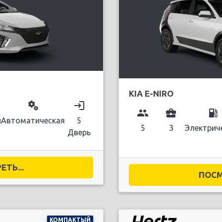
KIA E-NIRO
miscellaneous_services
login
group
business_center
local_gas_station
й
Автоматическая
5
5
3
Электрич
Дверь
ТЬ...
ПОСМ
КОМПАКТЫЙ