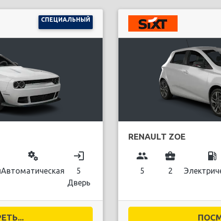
СПЕЦИАЛЬНЫЙ
RENAULT ZOE
miscellaneous_services
login
group
business_center
local_gas_station
й
Автоматическая
5
5
2
Электрич
Дверь
ТЬ...
ПОСМ