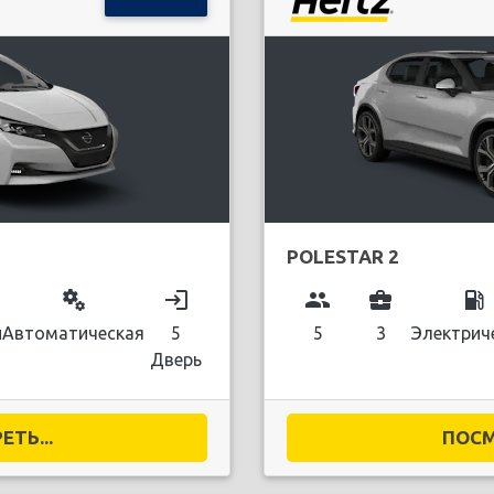
POLESTAR 2
miscellaneous_services
login
group
business_center
local_gas_station
й
Автоматическая
5
5
3
Электрич
Дверь
ТЬ...
ПОСМ