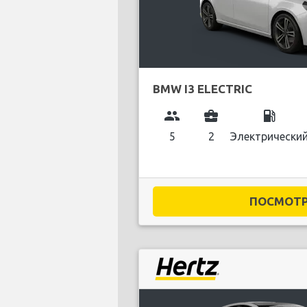
BMW I3 ELECTRIC
group
business_center
local_gas_station
5
2
Электрически
ПОСМОТРЕ