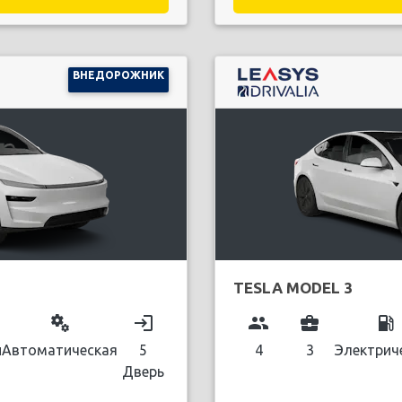
ВНЕДОРОЖНИК
TESLA MODEL 3
miscellaneous_services
login
group
business_center
local_gas_station
й
Автоматическая
5
4
3
Электрич
Дверь