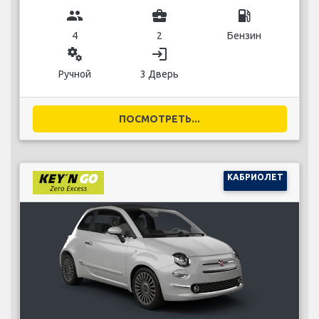
group
business_center
local_gas_station
4
2
Бензин
miscellaneous_services
login
Ручной
3 Дверь
ПОСМОТРЕТЬ...
КАБРИОЛЕТ