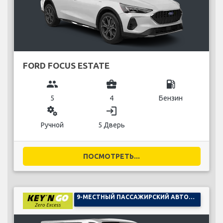
FORD FOCUS ESTATE
group
business_center
local_gas_station
5
4
Бензин
miscellaneous_services
login
Ручной
5 Дверь
ПОСМОТРЕТЬ...
9-МЕСТНЫЙ ПАССАЖИРСКИЙ АВТОМОБИЛЬ