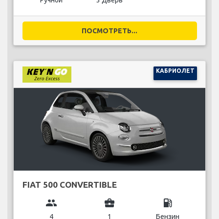
Ручной
3 Дверь
ПОСМОТРЕТЬ...
КАБРИОЛЕТ
FIAT 500 CONVERTIBLE
group
business_center
local_gas_station
4
1
Бензин