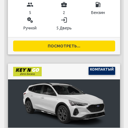
group
business_center
local_gas_station
5
2
Бензин
miscellaneous_services
login
Ручной
5 Дверь
ПОСМОТРЕТЬ...
КОМПАКТЫЙ