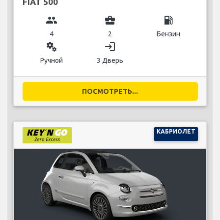
FIAT 500
group
business_center
local_gas_station
4
2
Бензин
miscellaneous_services
login
Ручной
3 Дверь
ПОСМОТРЕТЬ...
КАБРИОЛЕТ