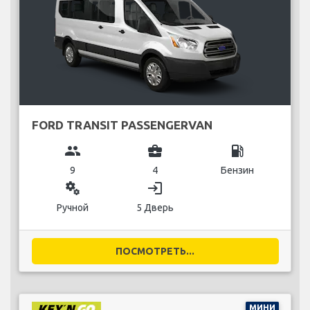
FORD TRANSIT PASSENGERVAN
group
business_center
local_gas_station
9
4
Бензин
miscellaneous_services
login
Ручной
5 Дверь
ПОСМОТРЕТЬ...
МИНИ