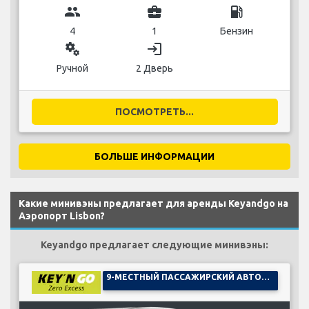
group
business_center
local_gas_station
4
1
Бензин
miscellaneous_services
login
Ручной
2 Дверь
ПОСМОТРЕТЬ...
БОЛЬШЕ ИНФОРМАЦИИ
Какие минивэны предлагает для аренды Keyandgo на
Аэропорт Lisbon?
Keyandgo предлагает следующие минивэны:
9-МЕСТНЫЙ ПАССАЖИРСКИЙ АВТОМОБИЛЬ