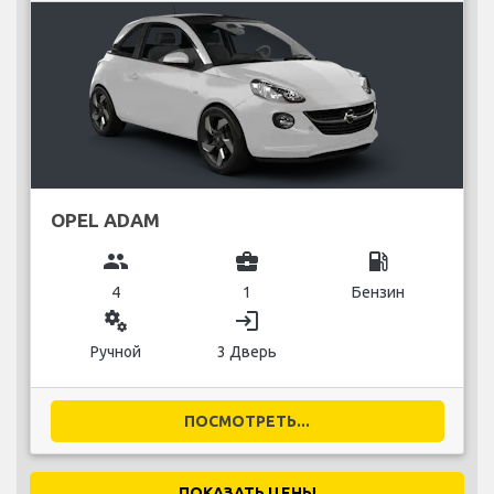
OPEL ADAM
group
business_center
local_gas_station
4
1
Бензин
miscellaneous_services
login
Ручной
3 Дверь
ПОСМОТРЕТЬ...
ПОКАЗАТЬ ЦЕНЫ