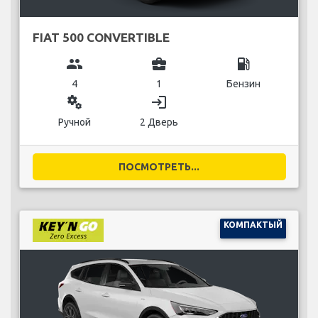
FIAT 500 CONVERTIBLE
group
business_center
local_gas_station
4
1
Бензин
miscellaneous_services
login
Ручной
2 Дверь
ПОСМОТРЕТЬ...
КОМПАКТЫЙ