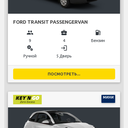
FORD TRANSIT PASSENGERVAN
group
business_center
local_gas_station
9
4
Бензин
miscellaneous_services
login
Ручной
5 Дверь
ПОСМОТРЕТЬ...
МИНИ