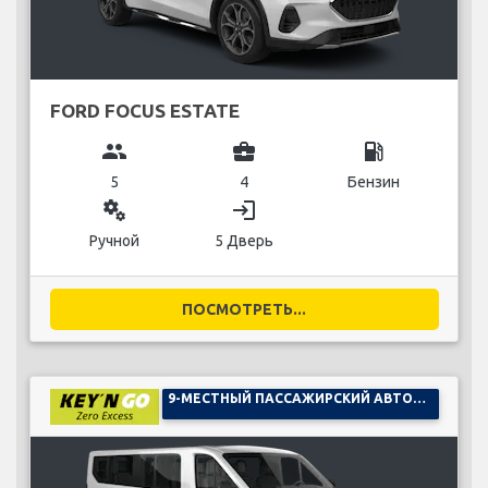
FORD FOCUS ESTATE
group
business_center
local_gas_station
5
4
Бензин
miscellaneous_services
login
Ручной
5 Дверь
ПОСМОТРЕТЬ...
9-МЕСТНЫЙ ПАССАЖИРСКИЙ АВТОМОБИЛЬ