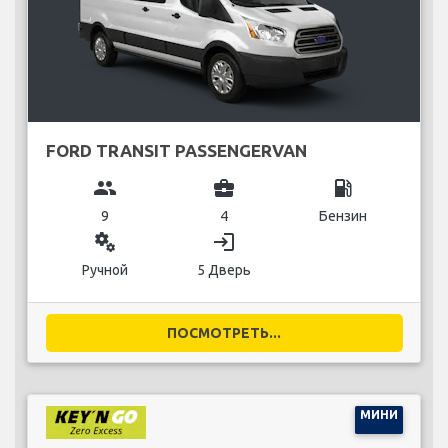
FORD TRANSIT PASSENGERVAN
group
business_center
local_gas_station
9
4
Бензин
miscellaneous_services
login
Ручной
5 Дверь
ПОСМОТРЕТЬ...
МИНИ