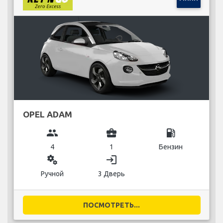
OPEL ADAM
group
business_center
local_gas_station
4
1
Бензин
miscellaneous_services
login
Ручной
3 Дверь
ПОСМОТРЕТЬ...