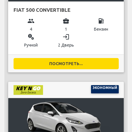
FIAT 500 CONVERTIBLE
group
business_center
local_gas_station
4
1
Бензин
miscellaneous_services
login
Ручной
2 Дверь
ПОСМОТРЕТЬ...
ЭКОНОМНЫЙ