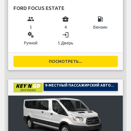
FORD FOCUS ESTATE
group
business_center
local_gas_station
5
4
Бензин
miscellaneous_services
login
Ручной
5 Дверь
ПОСМОТРЕТЬ...
9-МЕСТНЫЙ ПАССАЖИРСКИЙ АВТОМОБИЛЬ