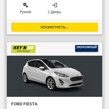
miscellaneous_services
login
Ручной
2 Дверь
ПОСМОТРЕТЬ...
ЭКОНОМНЫЙ
FORD FIESTA