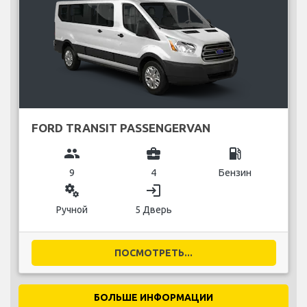
FORD TRANSIT PASSENGERVAN
group
business_center
local_gas_station
9
4
Бензин
miscellaneous_services
login
Ручной
5 Дверь
ПОСМОТРЕТЬ...
БОЛЬШЕ ИНФОРМАЦИИ