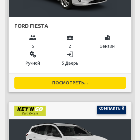
FORD FIESTA
group
business_center
local_gas_station
5
2
Бензин
miscellaneous_services
login
Ручной
5 Дверь
ПОСМОТРЕТЬ...
КОМПАКТЫЙ