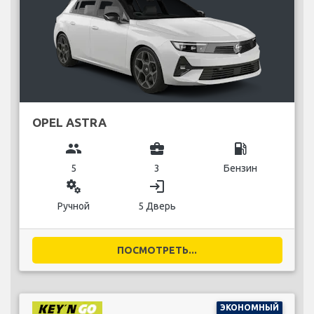
OPEL ASTRA
group
business_center
local_gas_station
5
3
Бензин
miscellaneous_services
login
Ручной
5 Дверь
ПОСМОТРЕТЬ...
ЭКОНОМНЫЙ