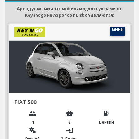
Арендуемыми автомобилями, доступными от
Keyandgo на Аэропорт Lisbon являются:
МИНИ
FIAT 500
group
business_center
local_gas_station
4
2
Бензин
miscellaneous_services
login