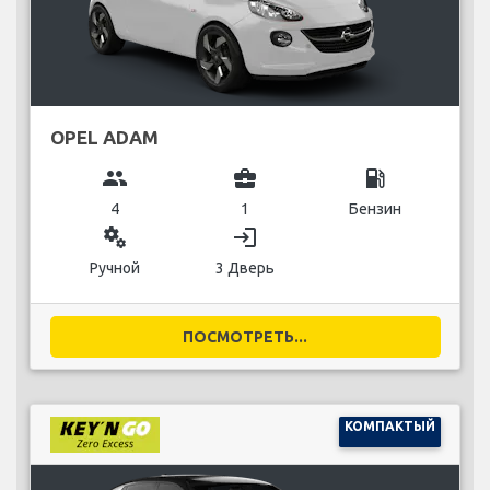
OPEL ADAM
group
business_center
local_gas_station
4
1
Бензин
miscellaneous_services
login
Ручной
3 Дверь
ПОСМОТРЕТЬ...
КОМПАКТЫЙ