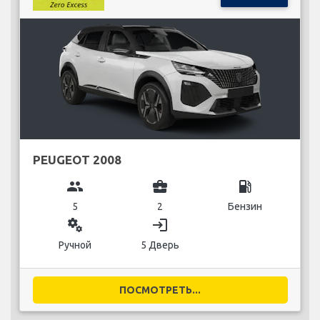
PEUGEOT 2008
group
business_center
local_gas_station
5
2
Бензин
miscellaneous_services
login
Ручной
5 Дверь
ПОСМОТРЕТЬ...