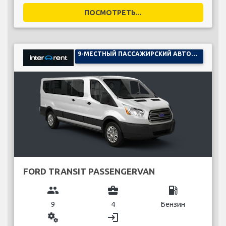
ПОСМОТРЕТЬ...
9-МЕСТНЫЙ ПАССАЖИРСКИЙ АВТОМОБИЛЬ
FORD TRANSIT PASSENGERVAN
group
business_center
local_gas_station
9
4
Бензин
miscellaneous_services
login