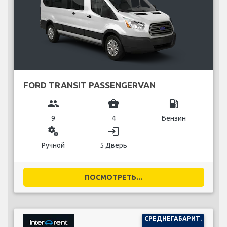
FORD TRANSIT PASSENGERVAN
group
business_center
local_gas_station
9
4
Бензин
miscellaneous_services
login
Ручной
5 Дверь
ПОСМОТРЕТЬ...
СРЕДНЕГАБАРИТ.