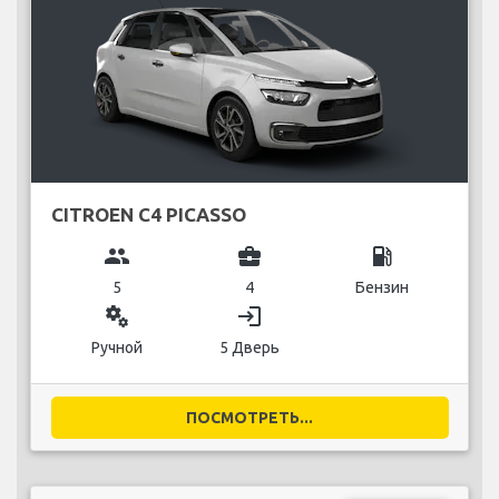
CITROEN C4 PICASSO
group
business_center
local_gas_station
5
4
Бензин
miscellaneous_services
login
Ручной
5 Дверь
ПОСМОТРЕТЬ...