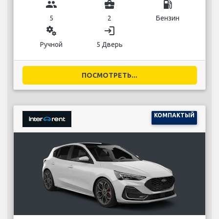
group
business_center
local_gas_station
5
2
Бензин
miscellaneous_services
login
Ручной
5 Дверь
ПОСМОТРЕТЬ...
КОМПАКТЫЙ