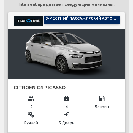
Interrent предлагает следующие минивэны:
5-МЕСТНЫЙ ПАССАЖИРСКИЙ АВТОМОБИЛЬ
CITROEN C4 PICASSO
group
business_center
local_gas_station
5
4
Бензин
miscellaneous_services
login
Ручной
5 Дверь