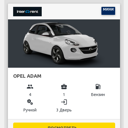
МИНИ
OPEL ADAM
group
business_center
local_gas_station
4
1
Бензин
miscellaneous_services
login
Ручной
3 Дверь
ПОСМОТРЕТЬ...