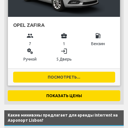
OPEL ZAFIRA
group
business_center
local_gas_station
7
1
Бензин
miscellaneous_services
login
Ручной
5 Дверь
ПОСМОТРЕТЬ...
ПОКАЗАТЬ ЦЕНЫ
Какие минивэны предлагает для аренды Interrent на
Аэропорт Lisbon?