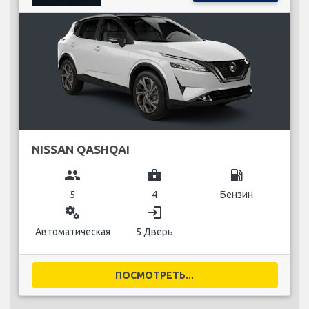
NISSAN QASHQAI
group
business_center
local_gas_station
5
4
Бензин
miscellaneous_services
login
Автоматическая
5 Дверь
ПОСМОТРЕТЬ...