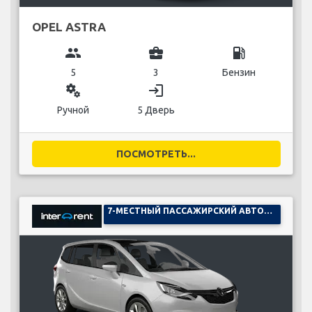
OPEL ASTRA
group
business_center
local_gas_station
5
3
Бензин
miscellaneous_services
login
Ручной
5 Дверь
ПОСМОТРЕТЬ...
7-МЕСТНЫЙ ПАССАЖИРСКИЙ АВТОМОБИЛЬ