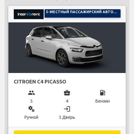
5-МЕСТНЫЙ ПАССАЖИРСКИЙ АВТОМОБИЛЬ
CITROEN C4 PICASSO
group
business_center
local_gas_station
5
4
Бензин
miscellaneous_services
login
Ручной
5 Дверь