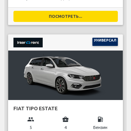
ПОСМОТРЕТЬ...
УНИВЕРСАЛ
FIAT TIPO ESTATE
group
business_center
local_gas_station
5
4
Бензин