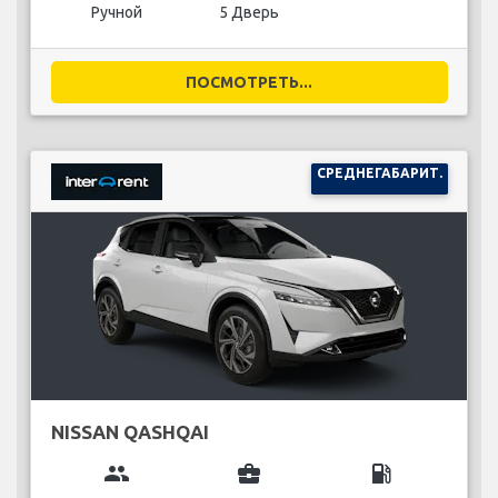
Ручной
5 Дверь
ПОСМОТРЕТЬ...
СРЕДНЕГАБАРИТ.
NISSAN QASHQAI
group
business_center
local_gas_station