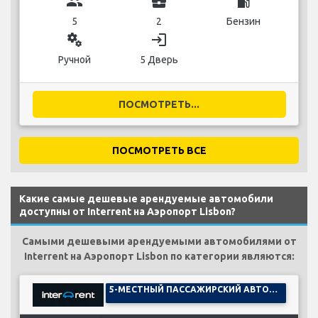
group
business_center
local_gas_station
5
2
Бензин
miscellaneous_services
login
Ручной
5 Дверь
ПОСМОТРЕТЬ...
ПОСМОТРЕТЬ ВСЕ
Какие самые дешевые арендуемые автомобили
доступны от Interrent на Аэропорт Lisbon?
Самыми дешевыми арендуемыми автомобилями от
Interrent на Аэропорт Lisbon по категории являются:
5-МЕСТНЫЙ ПАССАЖИРСКИЙ АВТОМОБИЛЬ