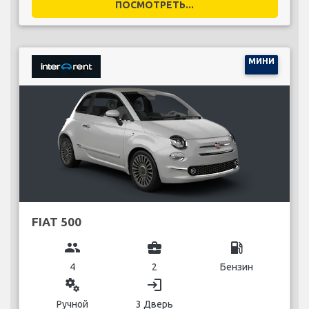
ПОСМОТРЕТЬ...
МИНИ
FIAT 500
group
business_center
local_gas_station
4
2
Бензин
miscellaneous_services
login
Ручной
3 Дверь