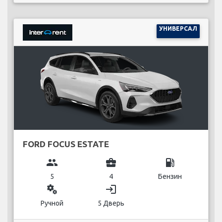
УНИВЕРСАЛ
FORD FOCUS ESTATE
group
business_center
local_gas_station
5
4
Бензин
miscellaneous_services
login
Ручной
5 Дверь