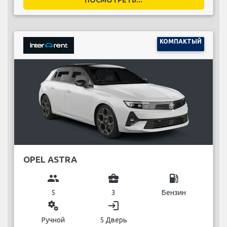
КОМПАКТЫЙ
OPEL ASTRA
group
business_center
local_gas_station
5
3
Бензин
miscellaneous_services
login
Ручной
5 Дверь