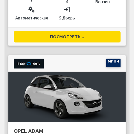
5
4
Бензин
miscellaneous_services
login
Автоматическая
5 Дверь
ПОСМОТРЕТЬ...
МИНИ
OPEL ADAM