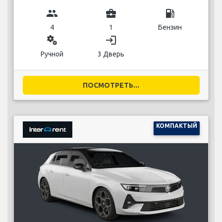
group
business_center
local_gas_station
4
1
Бензин
miscellaneous_services
login
Ручной
3 Дверь
ПОСМОТРЕТЬ...
КОМПАКТЫЙ