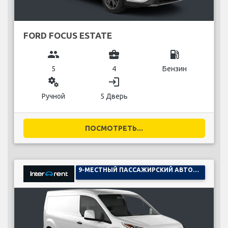
FORD FOCUS ESTATE
group
business_center
local_gas_station
5
4
Бензин
miscellaneous_services
login
Ручной
5 Дверь
ПОСМОТРЕТЬ...
9-МЕСТНЫЙ ПАССАЖИРСКИЙ АВТОМОБИЛЬ