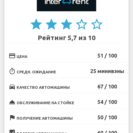
star
star
star
star_border
star_border
Рейтинг 5,7 из 10
credit_card
51 / 100
ЦЕНА
timer
25 минивэны
СРЕДН. ОЖИДАНИЕ
directions_car
67 / 100
КАЧЕСТВО АВТОМАШИНЫ
room_service
54 / 100
ОБСЛУЖИВАНИЕ НА СТОЙКЕ
flag
50 / 100
ПОЛУЧЕНИЕ АВТОМАШИНЫ
beenhere
60 / 100