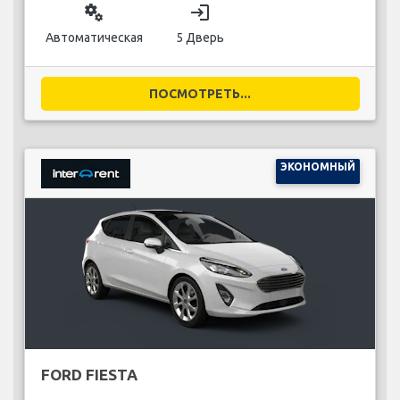
miscellaneous_services
login
Автоматическая
5 Дверь
ПОСМОТРЕТЬ...
ЭКОНОМНЫЙ
FORD FIESTA