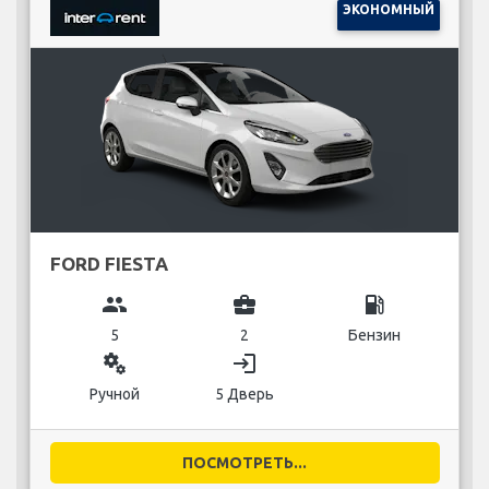
ЭКОНОМНЫЙ
FORD FIESTA
group
business_center
local_gas_station
5
2
Бензин
miscellaneous_services
login
Ручной
5 Дверь
ПОСМОТРЕТЬ...