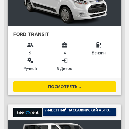
FORD TRANSIT
group
business_center
local_gas_station
9
4
Бензин
miscellaneous_services
login
Ручной
5 Дверь
ПОСМОТРЕТЬ...
9-МЕСТНЫЙ ПАССАЖИРСКИЙ АВТОМОБИЛЬ