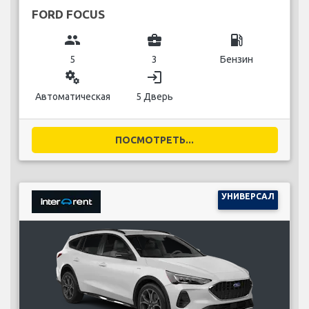
FORD FOCUS
group
business_center
local_gas_station
5
3
Бензин
miscellaneous_services
login
Автоматическая
5 Дверь
ПОСМОТРЕТЬ...
УНИВЕРСАЛ