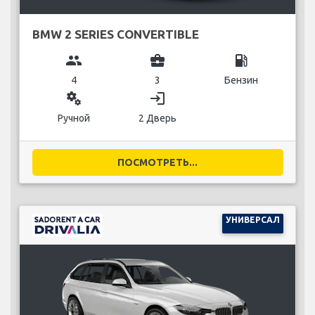
BMW 2 SERIES CONVERTIBLE
group
business_center
local_gas_station
4
3
Бензин
miscellaneous_services
login
Ручной
2 Дверь
ПОСМОТРЕТЬ...
УНИВЕРСАЛ