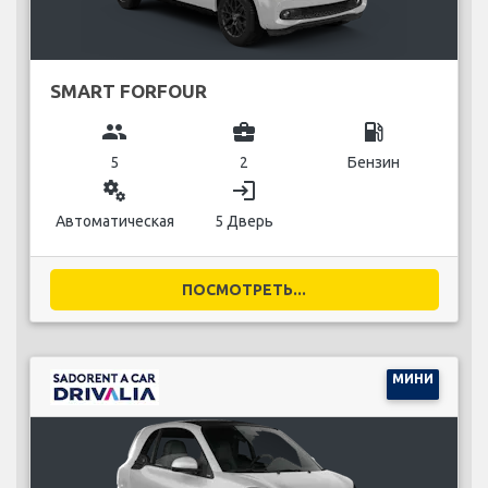
SMART FORFOUR
group
business_center
local_gas_station
5
2
Бензин
miscellaneous_services
login
Автоматическая
5 Дверь
ПОСМОТРЕТЬ...
МИНИ