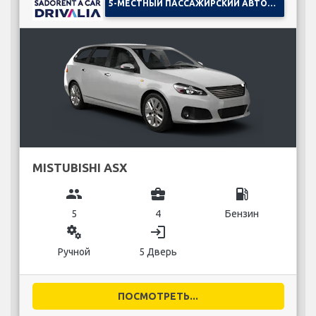
5-МЕСТНЫЙ ПАССАЖИРСКИЙ АВТОМОБИЛЬ
MISTUBISHI ASX
group
business_center
local_gas_station
5
4
Бензин
miscellaneous_services
login
Ручной
5 Дверь
ПОСМОТРЕТЬ...