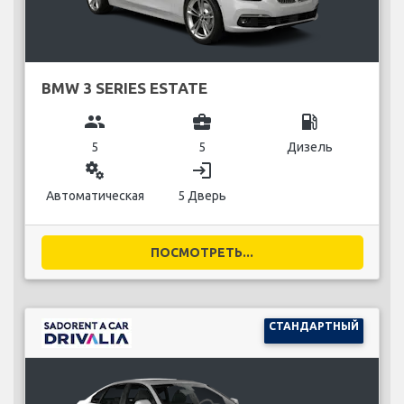
BMW 3 SERIES ESTATE
group
business_center
local_gas_station
5
5
Дизель
miscellaneous_services
login
Автоматическая
5 Дверь
ПОСМОТРЕТЬ...
СТАНДАРТНЫЙ