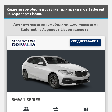
Какие автомобили доступны для аренды от Sadorent
на Аэропорт Lisbon?
Арендуемыми автомобилями, доступными от
Sadorent на Аэропорт Lisbon являются:
СРЕДНЕГАБАРИТ.
BMW 1 SERIES
group
business_center
local_gas_station