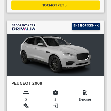
ПОСМОТРЕТЬ...
ВНЕДОРОЖНИК
PEUGEOT 2008
group
business_center
local_gas_station
5
3
Бензин
miscellaneous_services
login