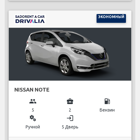
ЭКОНОМНЫЙ
NISSAN NOTE
group
business_center
local_gas_station
5
2
Бензин
miscellaneous_services
login
Ручной
5 Дверь