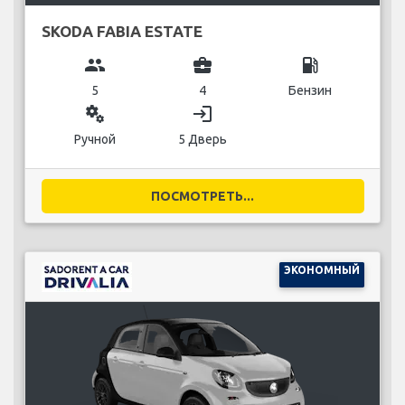
SKODA FABIA ESTATE
group
business_center
local_gas_station
5
4
Бензин
miscellaneous_services
login
Ручной
5 Дверь
ПОСМОТРЕТЬ...
ЭКОНОМНЫЙ