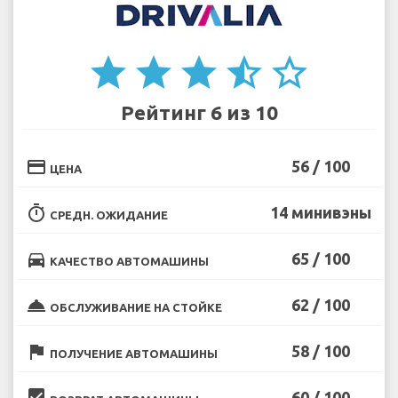
star
star
star
star_half
star_border
Рейтинг 6 из 10
credit_card
56 / 100
ЦЕНА
timer
14 минивэны
СРЕДН. ОЖИДАНИЕ
directions_car
65 / 100
КАЧЕСТВО АВТОМАШИНЫ
room_service
62 / 100
ОБСЛУЖИВАНИЕ НА СТОЙКЕ
flag
58 / 100
ПОЛУЧЕНИЕ АВТОМАШИНЫ
beenhere
60 / 100