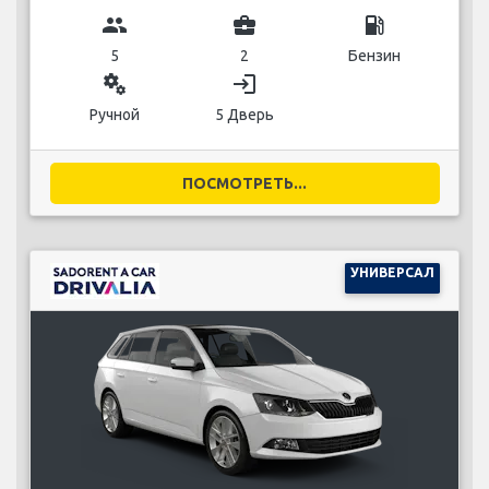
group
business_center
local_gas_station
5
2
Бензин
miscellaneous_services
login
Ручной
5 Дверь
ПОСМОТРЕТЬ...
УНИВЕРСАЛ