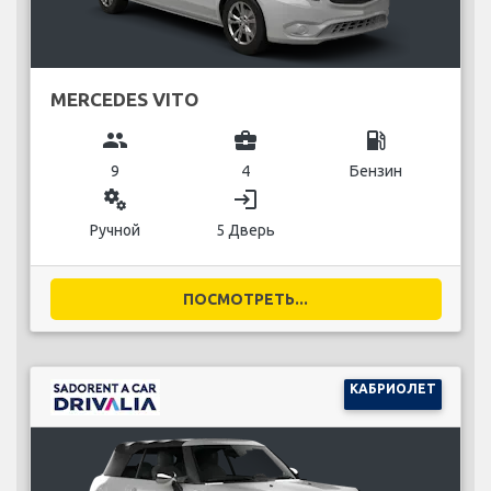
MERCEDES VITO
group
business_center
local_gas_station
9
4
Бензин
miscellaneous_services
login
Ручной
5 Дверь
ПОСМОТРЕТЬ...
КАБРИОЛЕТ