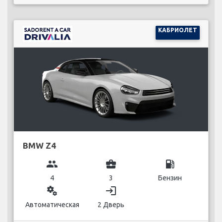
КАБРИОЛЕТ
BMW Z4
group
business_center
local_gas_station
4
3
Бензин
miscellaneous_services
login
Автоматическая
2 Дверь