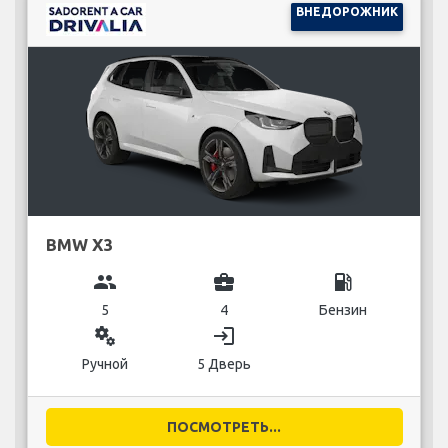
ВНЕДОРОЖНИК
BMW X3
group
business_center
local_gas_station
5
4
Бензин
miscellaneous_services
login
Ручной
5 Дверь
ПОСМОТРЕТЬ...