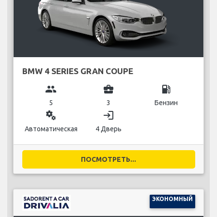
BMW 4 SERIES GRAN COUPE
group
business_center
local_gas_station
5
3
Бензин
miscellaneous_services
login
Автоматическая
4 Дверь
ПОСМОТРЕТЬ...
ЭКОНОМНЫЙ