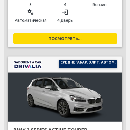
5
4
Бензин
miscellaneous_services
login
Автоматическая
4 Дверь
ПОСМОТРЕТЬ...
СРЕДНЕГАБАР. ЭЛИТ. АВТОМ.
BMW 2 SERIES ACTIVE TOURER