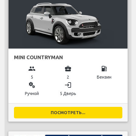
MINI COUNTRYMAN
group
business_center
local_gas_station
5
2
Бензин
miscellaneous_services
login
Ручной
5 Дверь
ПОСМОТРЕТЬ...