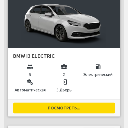
BMW I3 ELECTRIC
group
business_center
local_gas_station
5
2
Электрический
miscellaneous_services
login
Автоматическая
5 Дверь
ПОСМОТРЕТЬ...