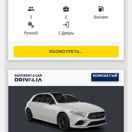
group
business_center
local_gas_station
5
2
Бензин
miscellaneous_services
login
Ручной
5 Дверь
ПОСМОТРЕТЬ...
КОМПАКТЫЙ