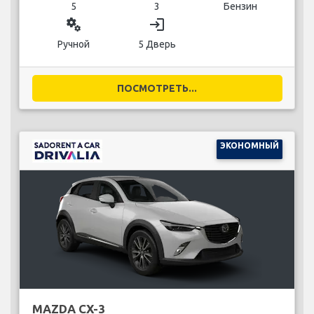
5
3
Бензин
miscellaneous_services
login
Ручной
5 Дверь
ПОСМОТРЕТЬ...
ЭКОНОМНЫЙ
MAZDA CX-3