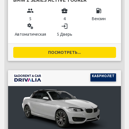
group
business_center
local_gas_station
5
4
Бензин
miscellaneous_services
login
Автоматическая
5 Дверь
ПОСМОТРЕТЬ...
КАБРИОЛЕТ