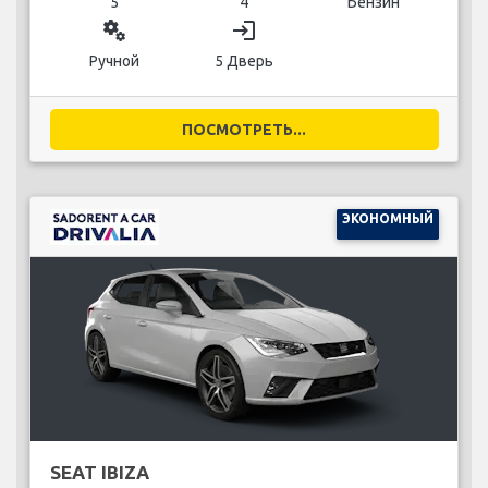
5
4
Бензин
miscellaneous_services
login
Ручной
5 Дверь
ПОСМОТРЕТЬ...
ЭКОНОМНЫЙ
SEAT IBIZA