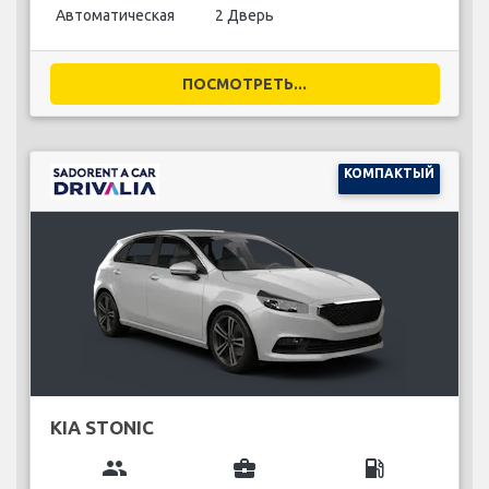
Автоматическая
2 Дверь
ПОСМОТРЕТЬ...
КОМПАКТЫЙ
KIA STONIC
group
business_center
local_gas_station