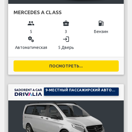
MERCEDES A CLASS
group
business_center
local_gas_station
5
3
Бензин
miscellaneous_services
login
Автоматическая
5 Дверь
ПОСМОТРЕТЬ...
9-МЕСТНЫЙ ПАССАЖИРСКИЙ АВТОМОБИЛЬ