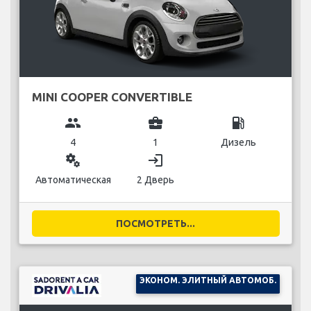
MINI COOPER CONVERTIBLE
group
business_center
local_gas_station
4
1
Дизель
miscellaneous_services
login
Автоматическая
2 Дверь
ПОСМОТРЕТЬ...
ЭКОНОМ. ЭЛИТНЫЙ АВТОМОБ.