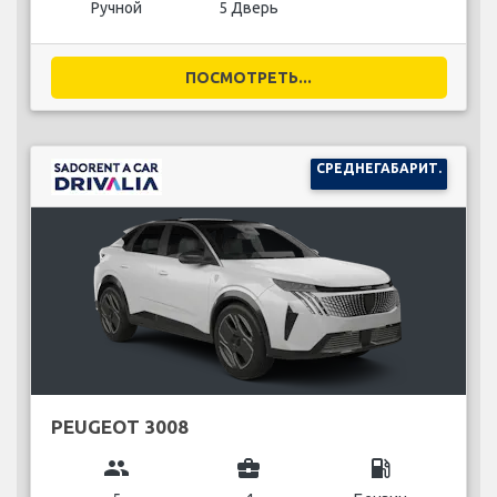
Ручной
5 Дверь
ПОСМОТРЕТЬ...
СРЕДНЕГАБАРИТ.
PEUGEOT 3008
group
business_center
local_gas_station