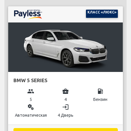
КЛАСС «ЛЮКС»
BMW 5 SERIES
group
business_center
local_gas_station
5
4
Бензин
miscellaneous_services
login
Автоматическая
4 Дверь