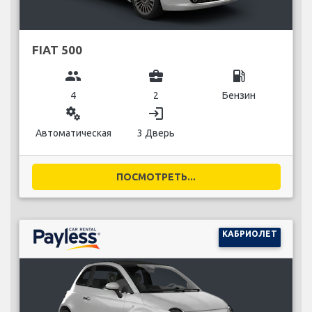
FIAT 500
group
business_center
local_gas_station
4
2
Бензин
miscellaneous_services
login
Автоматическая
3 Дверь
ПОСМОТРЕТЬ...
КАБРИОЛЕТ