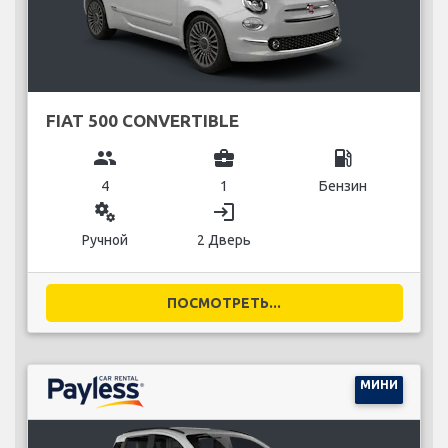
FIAT 500 CONVERTIBLE
group
business_center
local_gas_station
4
1
Бензин
miscellaneous_services
login
Ручной
2 Дверь
ПОСМОТРЕТЬ...
МИНИ