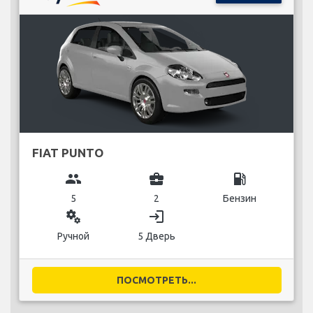
FIAT PUNTO
group
business_center
local_gas_station
5
2
Бензин
miscellaneous_services
login
Ручной
5 Дверь
ПОСМОТРЕТЬ...