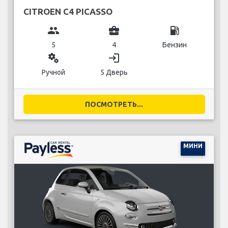
CITROEN C4 PICASSO
group
business_center
local_gas_station
5
4
Бензин
miscellaneous_services
login
Ручной
5 Дверь
ПОСМОТРЕТЬ...
МИНИ