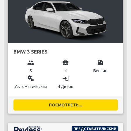
BMW 3 SERIES
group
business_center
local_gas_station
5
4
Бензин
miscellaneous_services
login
Автоматическая
4 Дверь
ПОСМОТРЕТЬ...
ПРЕДСТАВИТЕЛЬСКИЙ