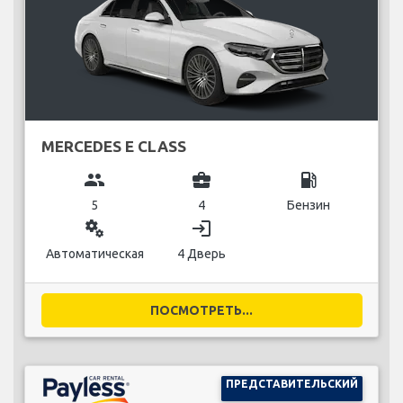
MERCEDES E CLASS
group
business_center
local_gas_station
5
4
Бензин
miscellaneous_services
login
Автоматическая
4 Дверь
ПОСМОТРЕТЬ...
ПРЕДСТАВИТЕЛЬСКИЙ