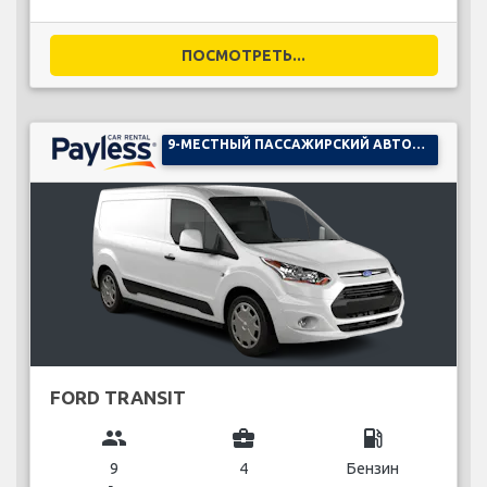
ПОСМОТРЕТЬ...
9-МЕСТНЫЙ ПАССАЖИРСКИЙ АВТОМОБИЛЬ
FORD TRANSIT
group
business_center
local_gas_station
9
4
Бензин