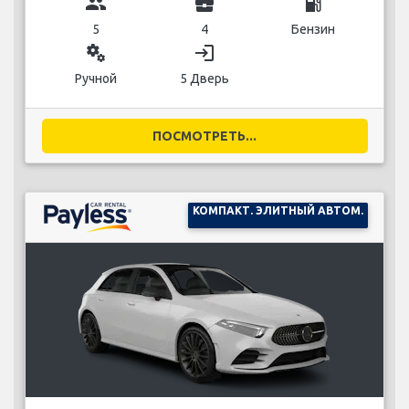
group
business_center
local_gas_station
5
4
Бензин
miscellaneous_services
login
Ручной
5 Дверь
ПОСМОТРЕТЬ...
КОМПАКТ. ЭЛИТНЫЙ АВТОМ.