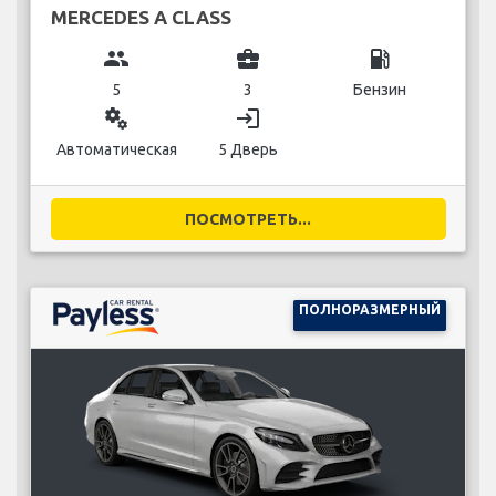
MERCEDES A CLASS
group
business_center
local_gas_station
5
3
Бензин
miscellaneous_services
login
Автоматическая
5 Дверь
ПОСМОТРЕТЬ...
ПОЛНОРАЗМЕРНЫЙ