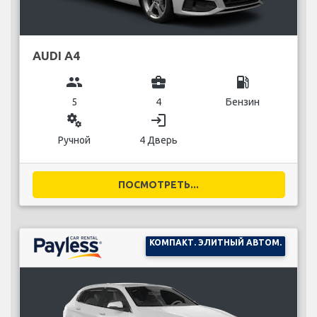
AUDI A4
group
business_center
local_gas_station
5
4
Бензин
miscellaneous_services
login
Ручной
4 Дверь
ПОСМОТРЕТЬ...
КОМПАКТ. ЭЛИТНЫЙ АВТОМ.