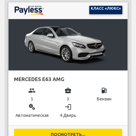
КЛАСС «ЛЮКС»
MERCEDES E63 AMG
group
business_center
local_gas_station
5
3
Бензин
miscellaneous_services
login
Автоматическая
4 Дверь
ПОСМОТРЕТЬ...