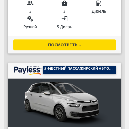
group
business_center
local_gas_station
5
3
Дизель
miscellaneous_services
login
Ручной
5 Дверь
ПОСМОТРЕТЬ...
5-МЕСТНЫЙ ПАССАЖИРСКИЙ АВТОМОБИЛЬ