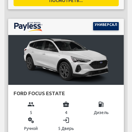
ПОСМОТРЕТЬ...
УНИВЕРСАЛ
FORD FOCUS ESTATE
group
business_center
local_gas_station
5
4
Дизель
miscellaneous_services
login
Ручной
5 Дверь