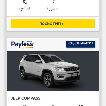
miscellaneous_services
login
Ручной
5 Дверь
ПОСМОТРЕТЬ...
СРЕДНЕГАБАРИТ.
JEEP COMPASS