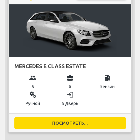
MERCEDES E CLASS ESTATE
group
business_center
local_gas_station
5
6
Бензин
miscellaneous_services
login
Ручной
5 Дверь
ПОСМОТРЕТЬ...