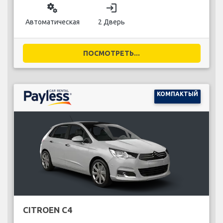
miscellaneous_services
login
Автоматическая
2 Дверь
ПОСМОТРЕТЬ...
КОМПАКТЫЙ
CITROEN C4