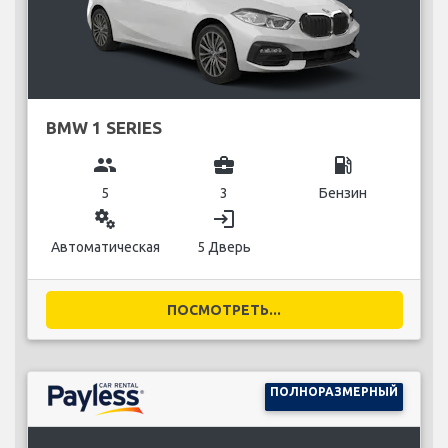
BMW 1 SERIES
group
business_center
local_gas_station
5
3
Бензин
miscellaneous_services
login
Автоматическая
5 Дверь
ПОСМОТРЕТЬ...
ПОЛНОРАЗМЕРНЫЙ