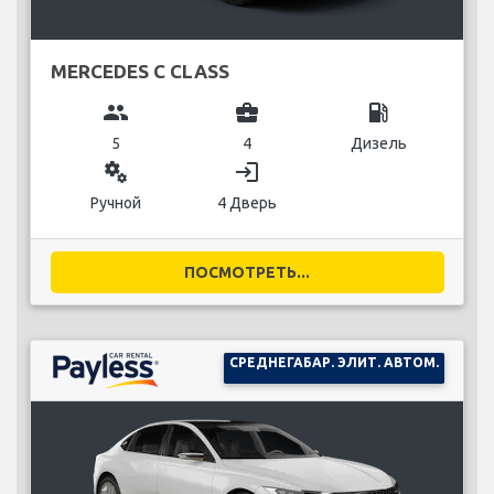
MERCEDES C CLASS
group
business_center
local_gas_station
5
4
Дизель
miscellaneous_services
login
Ручной
4 Дверь
ПОСМОТРЕТЬ...
СРЕДНЕГАБАР. ЭЛИТ. АВТОМ.