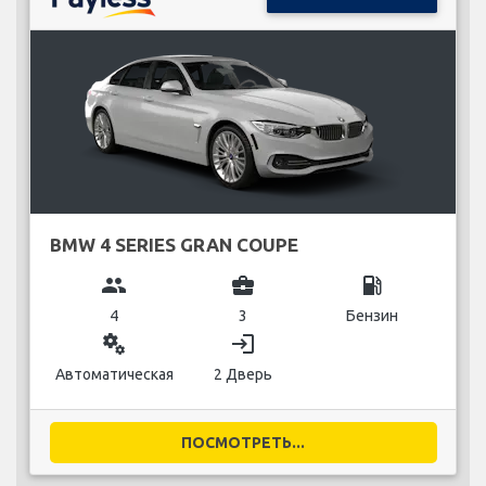
BMW 4 SERIES GRAN COUPE
group
business_center
local_gas_station
4
3
Бензин
miscellaneous_services
login
Автоматическая
2 Дверь
ПОСМОТРЕТЬ...