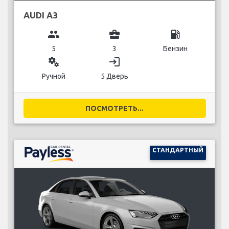
AUDI A3
group
business_center
local_gas_station
5
3
Бензин
miscellaneous_services
login
Ручной
5 Дверь
ПОСМОТРЕТЬ...
СТАНДАРТНЫЙ