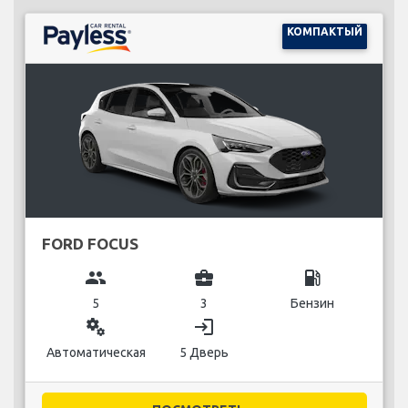
КОМПАКТЫЙ
FORD FOCUS
group
business_center
local_gas_station
5
3
Бензин
miscellaneous_services
login
Автоматическая
5 Дверь