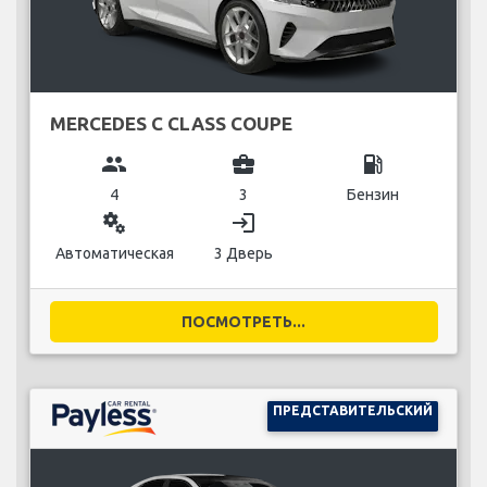
MERCEDES C CLASS COUPE
group
business_center
local_gas_station
4
3
Бензин
miscellaneous_services
login
Автоматическая
3 Дверь
ПОСМОТРЕТЬ...
ПРЕДСТАВИТЕЛЬСКИЙ