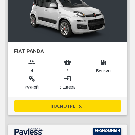
FIAT PANDA
group
business_center
local_gas_station
4
2
Бензин
miscellaneous_services
login
Ручной
5 Дверь
ПОСМОТРЕТЬ...
ЭКОНОМНЫЙ