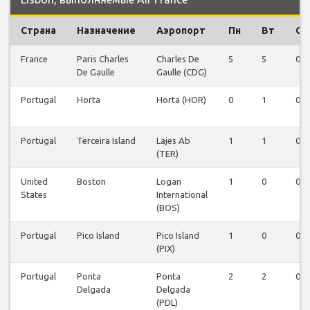
Страна
Назначение
Аэропорт
Пн
Вт
Ср
France
Paris Charles
Charles De
5
5
0
De Gaulle
Gaulle (CDG)
Portugal
Horta
Horta (HOR)
0
1
0
Portugal
Terceira Island
Lajes Ab
1
1
0
(TER)
United
Boston
Logan
1
0
0
States
International
(BOS)
Portugal
Pico Island
Pico Island
1
0
0
(PIX)
Portugal
Ponta
Ponta
2
2
0
Delgada
Delgada
(PDL)