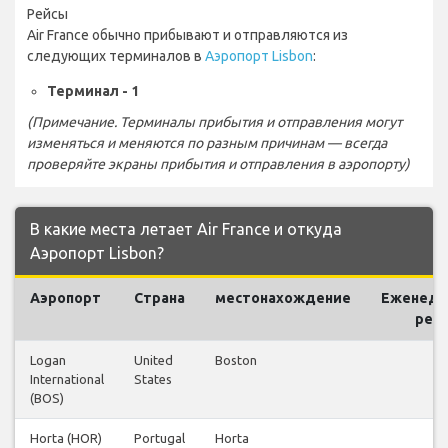
Рейсы
Air France обычно прибывают и отправляются из
следующих терминалов в
Аэропорт Lisbon
:
Терминал - 1
(Примечание. Терминалы прибытия и отправления могут
изменяться и меняются по разным причинам — всегда
проверяйте экраны прибытия и отправления в аэропорту)
В какие места летает Air France и откуда
Аэропорт Lisbon?
Аэропорт
Страна
местонахождение
Еженеде
рей
Logan
United
Boston
2
International
States
(BOS)
Horta (HOR)
Portugal
Horta
3