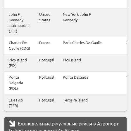
John F
United
New York John F
1
Kennedy
States
Kennedy
International
(JFK)
Charles De
France
Paris Charles De Gaulle
21
Gaulle (CDG)
Pico Island
Portugal
Pico Island
1
(PIX)
Ponta
Portugal
Ponta Delgada
10
Delgada
(PDL)
Lajes Ab
Portugal
Terceira Island
2
(TER)
Еженедельные регулярные рейсы в Аэропорт
Lisbon, выполняемые Air France