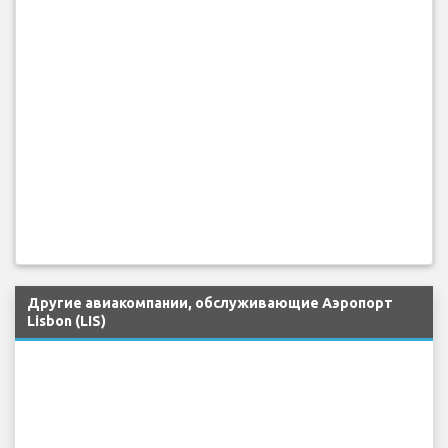
с багажом или £520 (€600) компенсации за подходящие
задержки и отмены рейсов. Проверьте свою
компенсацию бесплатно.
Другие авиакомпании, обслуживающие Аэропорт
Lisbon (LIS)