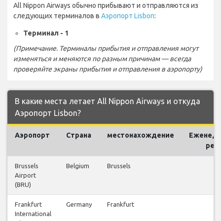
All Nippon Airways обычно прибывают и отправляются из
следующих терминалов в
Аэропорт Lisbon
:
Терминал - 1
(Примечание. Терминалы прибытия и отправления могут
изменяться и меняются по разным причинам — всегда
проверяйте экраны прибытия и отправления в аэропорту)
В какие места летает All Nippon Airways и откуда
Аэропорт Lisbon?
Аэропорт
Страна
местонахождение
Еженед
рей
Brussels
Belgium
Brussels
3
Airport
(BRU)
Frankfurt
Germany
Frankfurt
18
International