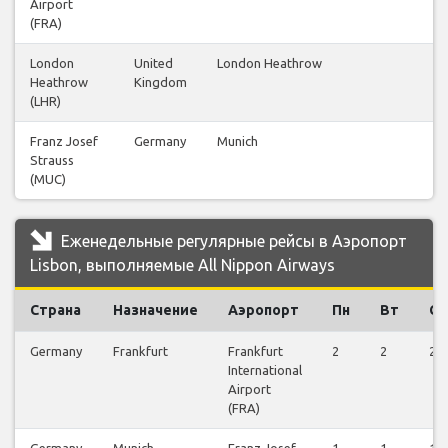
Airport
(FRA)
London
United
London Heathrow
14
Heathrow
Kingdom
(LHR)
Franz Josef
Germany
Munich
13
Strauss
(MUC)
Еженедельные регулярные рейсы в Аэропорт
Lisbon, выполняемые All Nippon Airways
Страна
Назначение
Аэропорт
Пн
Вт
Ср
Germany
Frankfurt
Frankfurt
2
2
2
International
Airport
(FRA)
Germany
Munich
Franz Josef
1
1
1