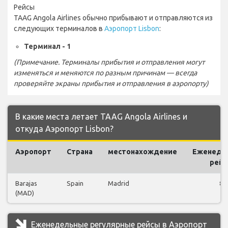
Рейсы
TAAG Angola Airlines обычно прибывают и отправляются из
следующих терминалов в
Аэропорт Lisbon
:
Терминал - 1
(Примечание. Терминалы прибытия и отправления могут
изменяться и меняются по разным причинам — всегда
проверяйте экраны прибытия и отправления в аэропорту)
В какие места летает TAAG Angola Airlines и
откуда Аэропорт Lisbon?
Аэропорт
Страна
местонахождение
Еженеде
рей
Barajas
Spain
Madrid
8
(MAD)
Еженедельные регулярные рейсы в Аэропорт