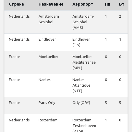
Страна
Назначение
Аэропорт
Пн
Вт
Netherlands
Amsterdam
Amsterdam-
1
2
Schiphol
Schiphol
(AMS)
Netherlands
Eindhoven
Eindhoven
1
1
(EIN)
France
Montpellier
Montpellier
0
0
Méditerranée
(MPL)
France
Nantes
Nantes
0
0
Atlantique
(NTE)
France
Paris Orly
Orly (ORY)
5
5
Netherlands
Rotterdam
Rotterdam
1
0
Zestienhoven
(RTM)