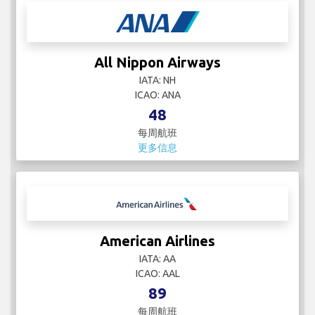
All Nippon Airways
IATA: NH
ICAO: ANA
48
每周航班
更多信息
American Airlines
IATA: AA
ICAO: AAL
89
每周航班