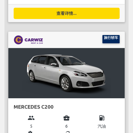
查看详情...
旅行轿车
MERCEDES C200
group
business_center
local_gas_station
5
6
汽油