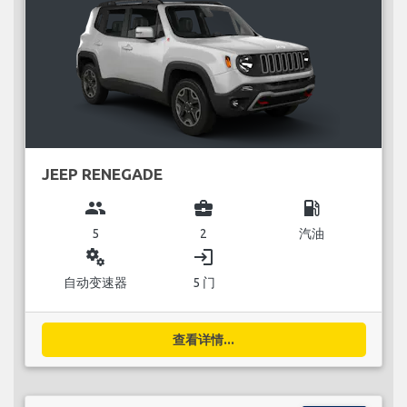
JEEP RENEGADE
group
business_center
local_gas_station
5
2
汽油
miscellaneous_services
login
自动变速器
5 门
查看详情...