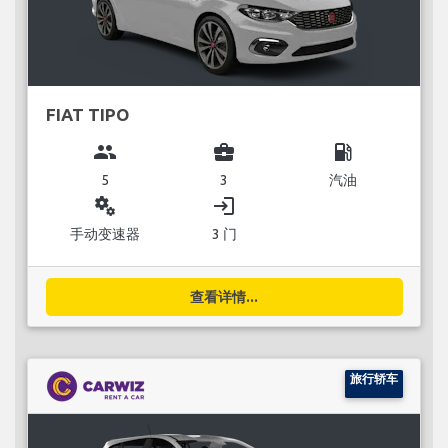
FIAT TIPO
group
business_center
local_gas_station
5
3
汽油
miscellaneous_services
login
手动变速器
3 门
查看详情...
旅行轿车