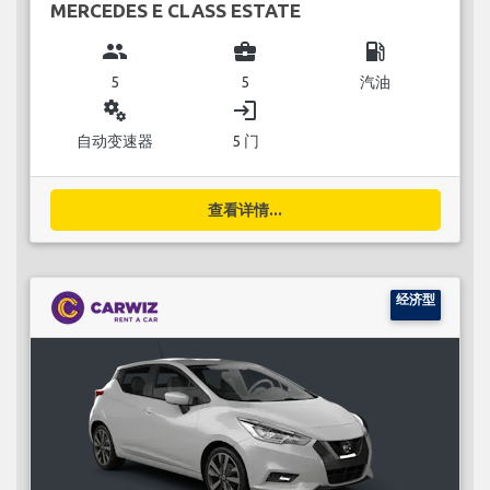
MERCEDES E CLASS ESTATE
group
business_center
local_gas_station
5
5
汽油
miscellaneous_services
login
自动变速器
5 门
查看详情...
经济型