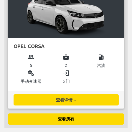
OPEL CORSA
group
business_center
local_gas_station
5
2
汽油
miscellaneous_services
login
手动变速器
5 门
查看详情...
查看所有