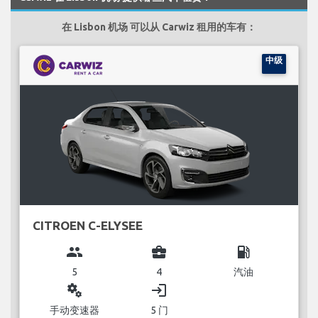
在 Lisbon 机场 可以从 Carwiz 租用的车有：
中级
CITROEN C-ELYSEE
group
business_center
local_gas_station
5
4
汽油
miscellaneous_services
login
手动变速器
5 门