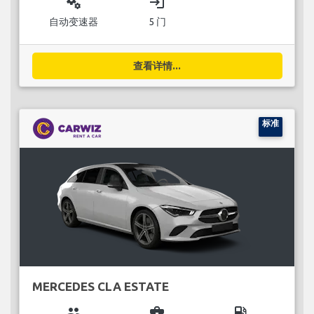
miscellaneous_services
login
自动变速器
5 门
查看详情...
标准
MERCEDES CLA ESTATE
group
business_center
local_gas_station