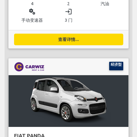
4
2
汽油
miscellaneous_services
login
手动变速器
3 门
查看详情...
经济型
FIAT PANDA