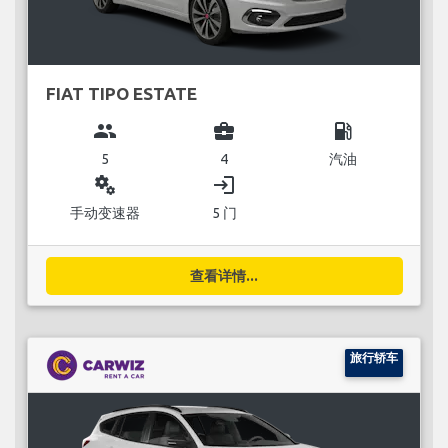
FIAT TIPO ESTATE
group
business_center
local_gas_station
5
4
汽油
miscellaneous_services
login
手动变速器
5 门
查看详情...
旅行轿车