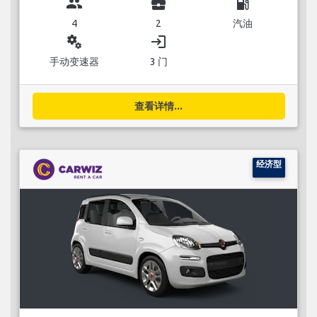
group
business_center
local_gas_station
4
2
汽油
miscellaneous_services
login
手动变速器
3 门
查看详情...
经济型