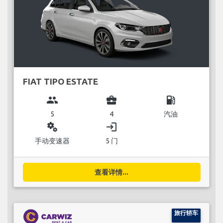
FIAT TIPO ESTATE
group
business_center
local_gas_station
5
4
汽油
miscellaneous_services
login
手动变速器
5 门
查看详情...
旅行轿车