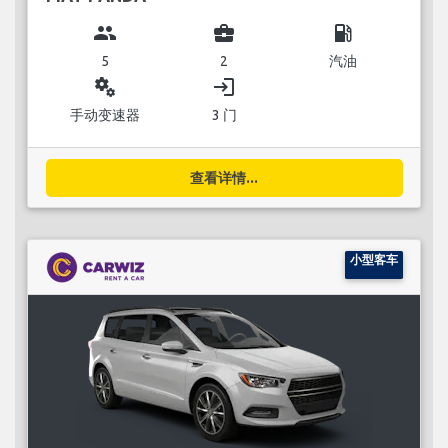
group
business_center
local_gas_station
5
2
汽油
miscellaneous_services
login
手动变速器
3 门
查看详情...
小型客车