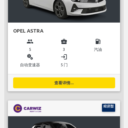
OPEL ASTRA
group
business_center
local_gas_station
5
3
汽油
miscellaneous_services
login
自动变速器
5 门
查看详情...
经济型