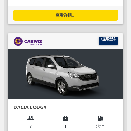
查看详情...
7座厢型车
DACIA LODGY
group
business_center
local_gas_station
7
1
汽油