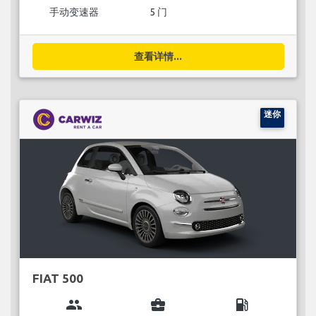
手动变速器
5 门
查看详情...
迷你
FIAT 500
group
business_center
local_gas_station