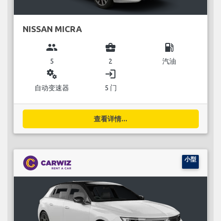
NISSAN MICRA
group
business_center
local_gas_station
5
2
汽油
miscellaneous_services
login
自动变速器
5 门
查看详情...
小型