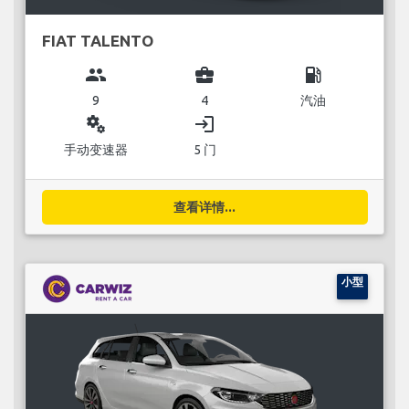
FIAT TALENTO
group
business_center
local_gas_station
9
4
汽油
miscellaneous_services
login
手动变速器
5 门
查看详情...
小型