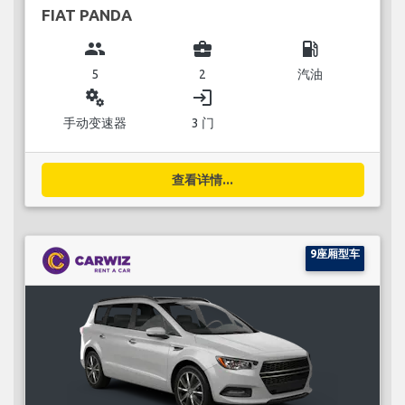
FIAT PANDA
group
business_center
local_gas_station
5
2
汽油
miscellaneous_services
login
手动变速器
3 门
查看详情...
9座厢型车