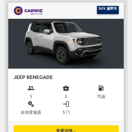
SUV 越野车
JEEP RENEGADE
group
business_center
local_gas_station
5
2
汽油
miscellaneous_services
login
自动变速器
5 门
查看详情...