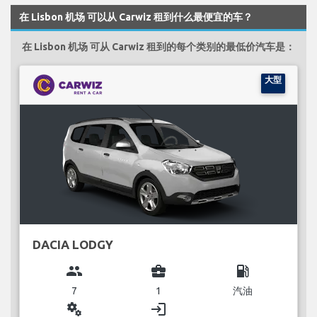
在 Lisbon 机场 可以从 Carwiz 租到什么最便宜的车？
在 Lisbon 机场 可从 Carwiz 租到的每个类别的最低价汽车是：
大型
DACIA LODGY
group
business_center
local_gas_station
7
1
汽油
miscellaneous_services
login