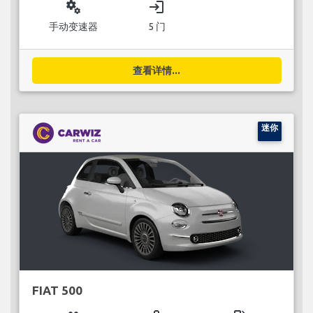
miscellaneous_services
login
手动变速器
5 门
查看详情...
迷你
FIAT 500