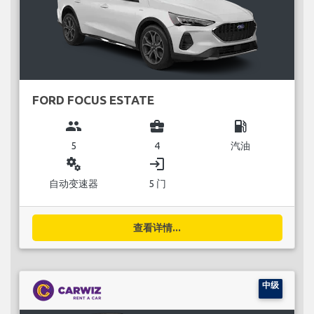
FORD FOCUS ESTATE
group
business_center
local_gas_station
5
4
汽油
miscellaneous_services
login
自动变速器
5 门
查看详情...
中级