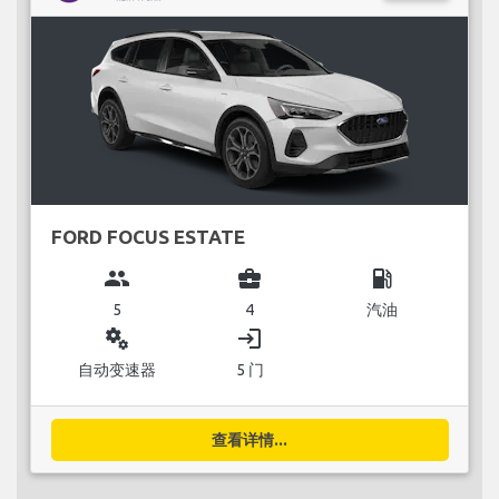
FORD FOCUS ESTATE
group
business_center
local_gas_station
5
4
汽油
miscellaneous_services
login
自动变速器
5 门
查看详情...