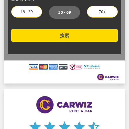
18 - 29
70+
30 - 69
搜索
star
star
star
star
star_half