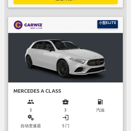
小型ELITE
MERCEDES A CLASS
group
business_center
local_gas_station
5
3
汽油
miscellaneous_services
login
自动变速器
5 门