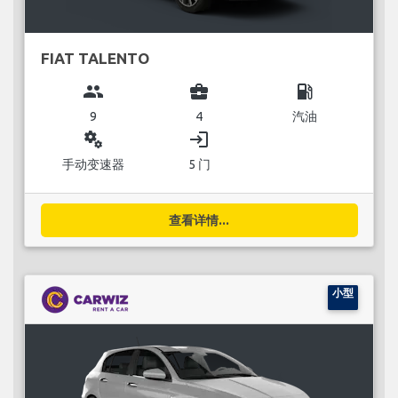
FIAT TALENTO
group
business_center
local_gas_station
9
4
汽油
miscellaneous_services
login
手动变速器
5 门
查看详情...
小型