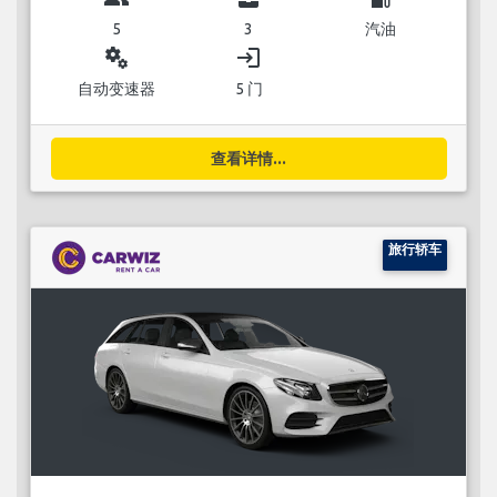
5
3
汽油
miscellaneous_services
login
自动变速器
5 门
查看详情...
旅行轿车