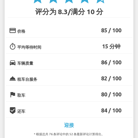
评分为 8.3/满分 10 分
credit_card
85 / 100
价格
timer
15 分钟
平均等待时间
directions_car
86 / 100
车辆质量
room_service
82 / 100
租车台服务
flag
80 / 100
取车
beenhere
84 / 100
还车
迎接
* 根据总共 76 条评论中的 52 条最新评论计算得出。