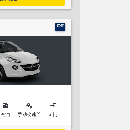
迷你
local_gas_station
miscellaneous_services
login
汽油
手动变速器
3 门