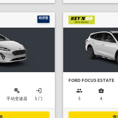
经济型
FORD FOCUS ESTATE
miscellaneous_services
login
group
business_center
手动变速器
5 门
5
4
..
查