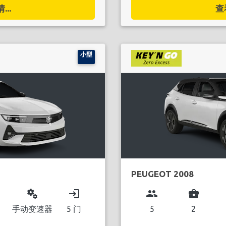
..
查
小型
PEUGEOT 2008
miscellaneous_services
login
group
business_center
手动变速器
5 门
5
2