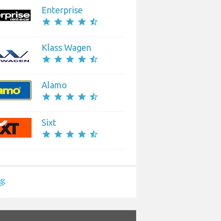
Enterprise
star
star
star
star
star_half
Klass Wagen
star
star
star
star
star_half
Alamo
star
star
star
star
star_half
Sixt
star
star
star
star
star_half
多