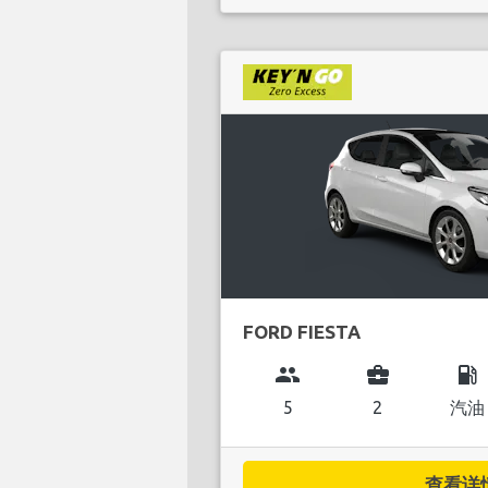
FORD FIESTA
group
business_center
local_gas_station
5
2
汽油
查看详情.