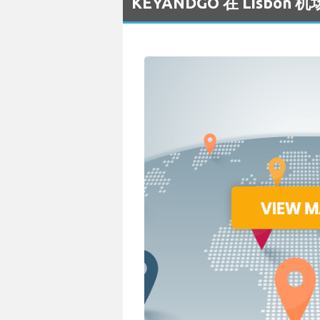
KEYANDGO 在 Lisbo