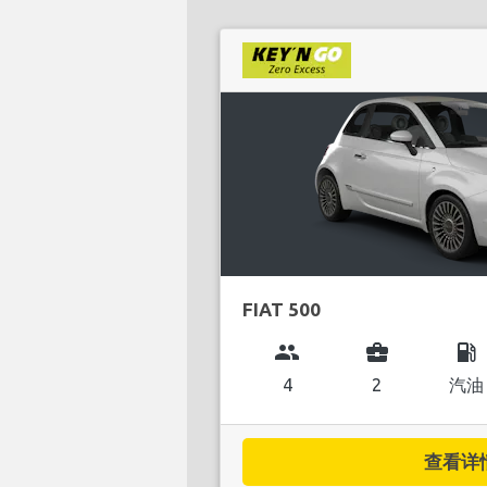
FIAT 500
group
business_center
local_gas_station
4
2
汽油
查看详情.