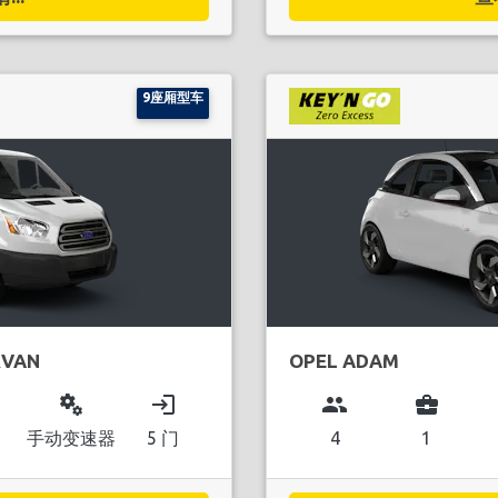
9座厢型车
RVAN
OPEL ADAM
miscellaneous_services
login
group
business_center
手动变速器
5 门
4
1