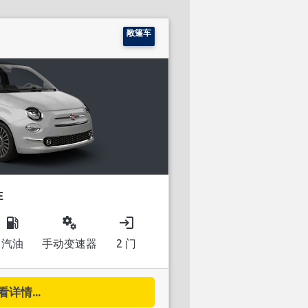
敞篷车
E
local_gas_station
miscellaneous_services
login
汽油
手动变速器
2 门
看详情...