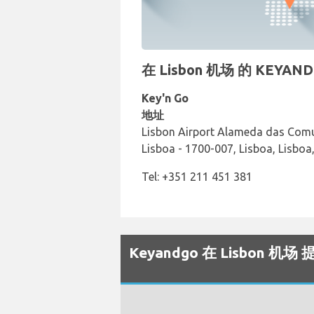
在 Lisbon 机场 的 KEY
Key'n Go
地址
Lisbon Airport Alameda das Com
Lisboa - 1700-007, Lisboa, Lisboa
Tel: +351 211 451 381
Keyandgo 在 Lisbon 