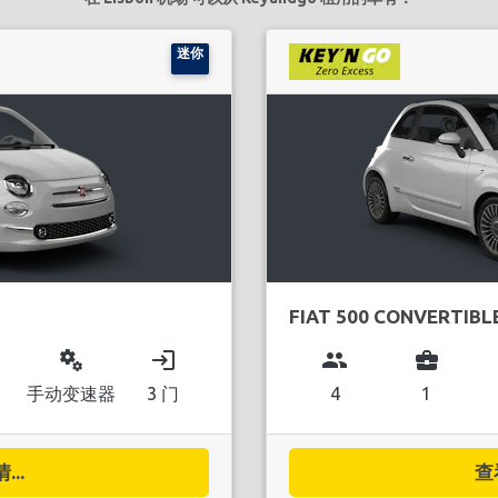
迷你
FIAT 500 CONVERTIBL
miscellaneous_services
login
group
business_center
手动变速器
3 门
4
1
..
查