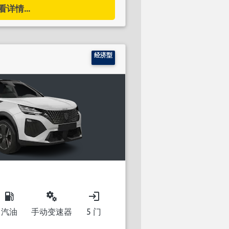
看详情...
经济型
local_gas_station
miscellaneous_services
login
汽油
手动变速器
5 门