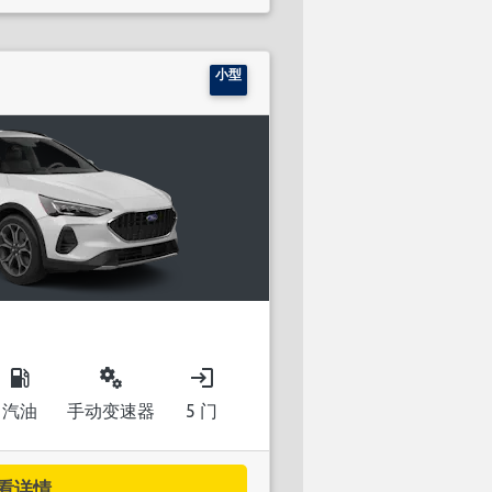
小型
local_gas_station
miscellaneous_services
login
汽油
手动变速器
5 门
看详情...