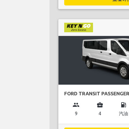
FORD TRANSIT PASSENGE
group
business_center
local_gas_station
9
4
汽油