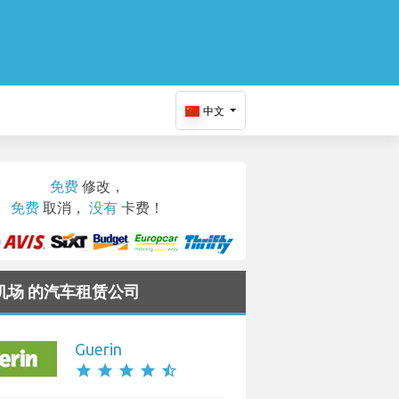
中文
免费
修改，
免费
取消，
没有
卡费！
n 机场 的汽车租赁公司
Guerin
star
star
star
star
star_half