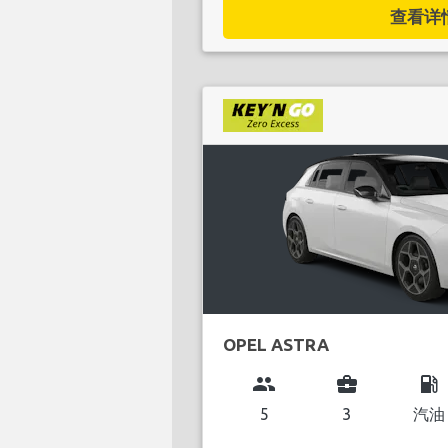
查看详情.
OPEL ASTRA
group
business_center
local_gas_station
5
3
汽油