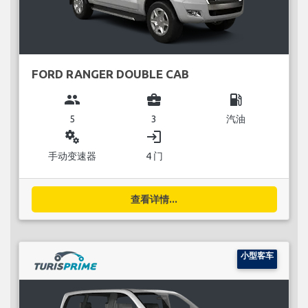
FORD RANGER DOUBLE CAB
group
business_center
local_gas_station
5
3
汽油
miscellaneous_services
login
手动变速器
4 门
查看详情...
小型客车