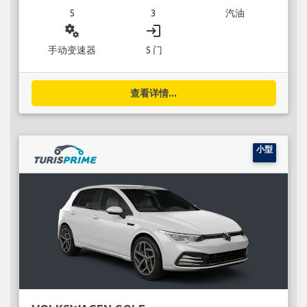
5
3
汽油
miscellaneous_services
login
手动变速器
5 门
查看详情...
小型