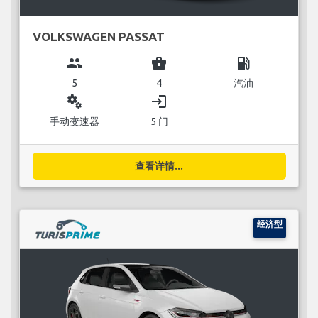
VOLKSWAGEN PASSAT
group
business_center
local_gas_station
5
4
汽油
miscellaneous_services
login
手动变速器
5 门
查看详情...
经济型