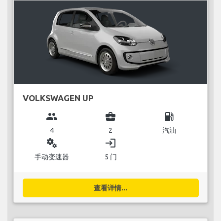
VOLKSWAGEN UP
group
business_center
local_gas_station
4
2
汽油
miscellaneous_services
login
手动变速器
5 门
查看详情...