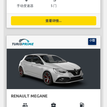
手动变速器
5 门
查看详情...
小型
RENAULT MEGANE
group
business_center
local_gas_station