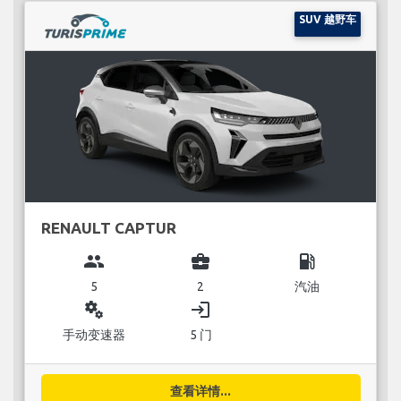
SUV 越野车
RENAULT CAPTUR
group
business_center
local_gas_station
5
2
汽油
miscellaneous_services
login
手动变速器
5 门
查看详情...