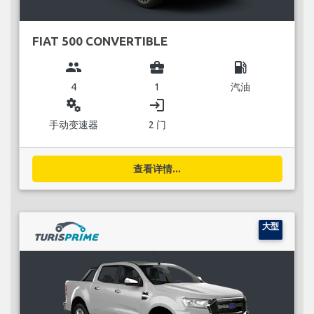
FIAT 500 CONVERTIBLE
group
business_center
local_gas_station
4
1
汽油
miscellaneous_services
login
手动变速器
2 门
查看详情...
大型