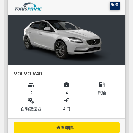
标准
VOLVO V40
group
business_center
local_gas_station
5
4
汽油
miscellaneous_services
login
自动变速器
4 门
查看详情...