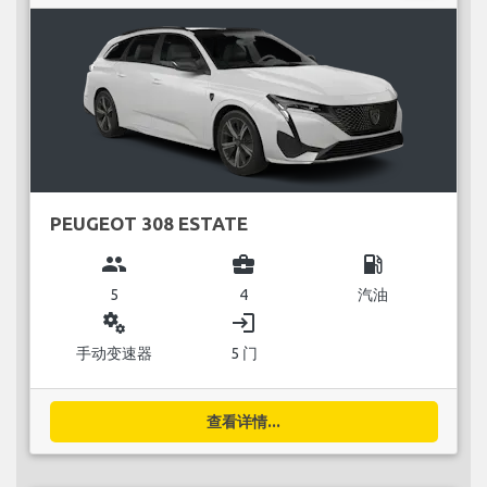
PEUGEOT 308 ESTATE
group
business_center
local_gas_station
5
4
汽油
miscellaneous_services
login
手动变速器
5 门
查看详情...