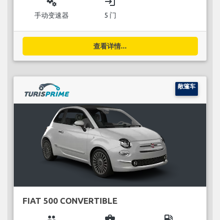
miscellaneous_services
login
手动变速器
5 门
查看详情...
敞篷车
FIAT 500 CONVERTIBLE
group
business_center
local_gas_station