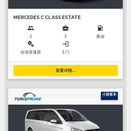
MERCEDES C CLASS ESTATE
group
business_center
local_gas_station
5
5
柴油
miscellaneous_services
login
自动变速器
5 门
查看详情...
小型客车