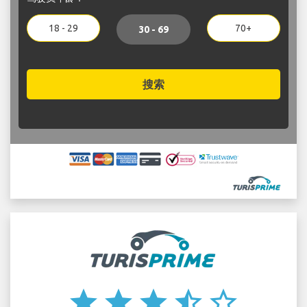
18 - 29
70+
30 - 69
搜索
star
star
star
star_half
star_border