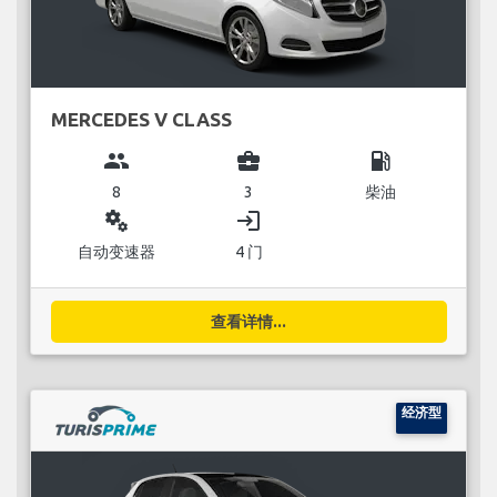
MERCEDES V CLASS
group
business_center
local_gas_station
8
3
柴油
miscellaneous_services
login
自动变速器
4 门
查看详情...
经济型