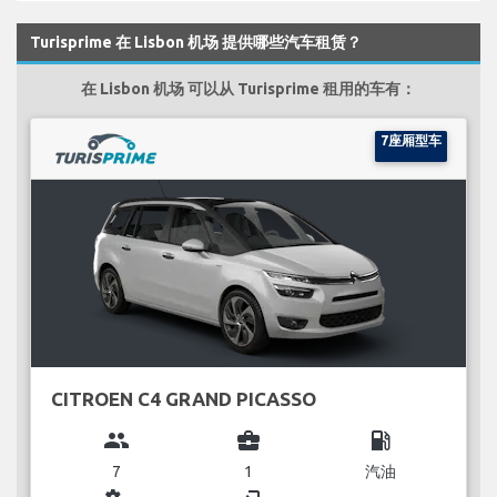
Turisprime 在 Lisbon 机场 提供哪些汽车租赁？
在 Lisbon 机场 可以从 Turisprime 租用的车有：
7座厢型车
CITROEN C4 GRAND PICASSO
group
business_center
local_gas_station
7
1
汽油