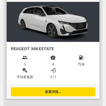
PEUGEOT 308 ESTATE
group
business_center
local_gas_station
5
4
汽油
miscellaneous_services
login
手动变速器
5 门
查看详情...