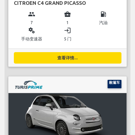
CITROEN C4 GRAND PICASSO
group
business_center
local_gas_station
7
1
汽油
miscellaneous_services
login
手动变速器
5 门
查看详情...
敞篷车