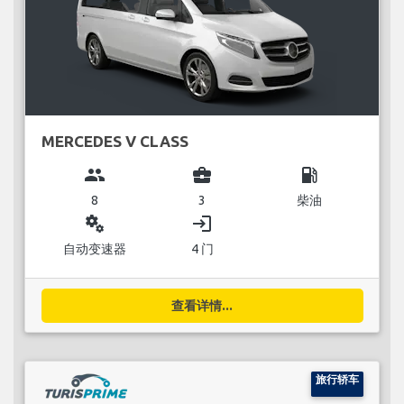
MERCEDES V CLASS
group
business_center
local_gas_station
8
3
柴油
miscellaneous_services
login
自动变速器
4 门
查看详情...
旅行轿车