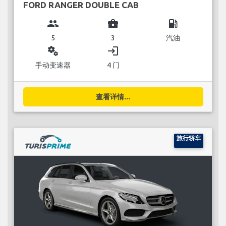
FORD RANGER DOUBLE CAB
group
business_center
local_gas_station
5
3
汽油
miscellaneous_services
login
手动变速器
4 门
查看详情...
旅行轿车