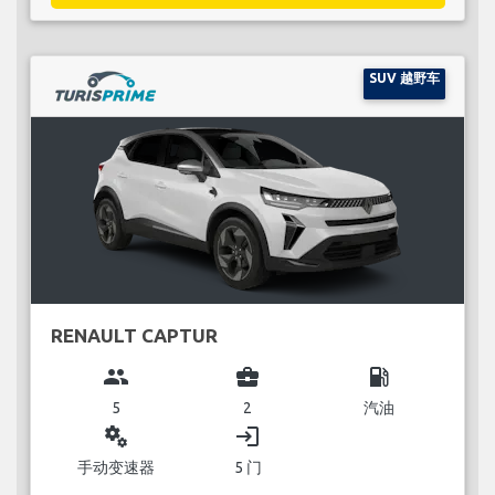
SUV 越野车
RENAULT CAPTUR
group
business_center
local_gas_station
5
2
汽油
miscellaneous_services
login
手动变速器
5 门