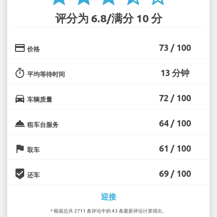
评分为 6.8/满分 10 分
credit_card
73 / 100
价格
timer
13 分钟
平均等待时间
directions_car
72 / 100
车辆质量
room_service
64 / 100
租车台服务
flag
61 / 100
取车
beenhere
69 / 100
还车
迎接
* 根据总共 2711 条评论中的 43 条最新评论计算得出。