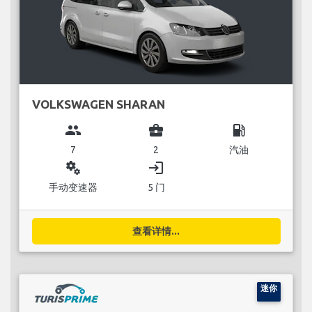
VOLKSWAGEN SHARAN
group
business_center
local_gas_station
7
2
汽油
miscellaneous_services
login
手动变速器
5 门
查看详情...
迷你