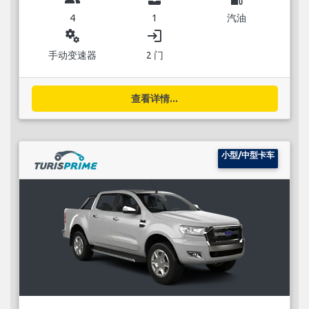
4
1
汽油
miscellaneous_services
login
手动变速器
2 门
查看详情...
小型/中型卡车