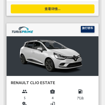
查看详情...
旅行轿车
RENAULT CLIO ESTATE
group
business_center
local_gas_station
5
4
汽油
miscellaneous_services
login