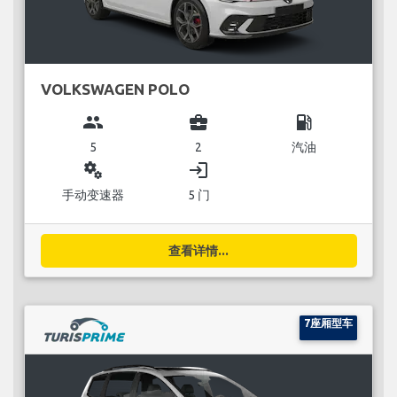
VOLKSWAGEN POLO
group
business_center
local_gas_station
5
2
汽油
miscellaneous_services
login
手动变速器
5 门
查看详情...
7座厢型车