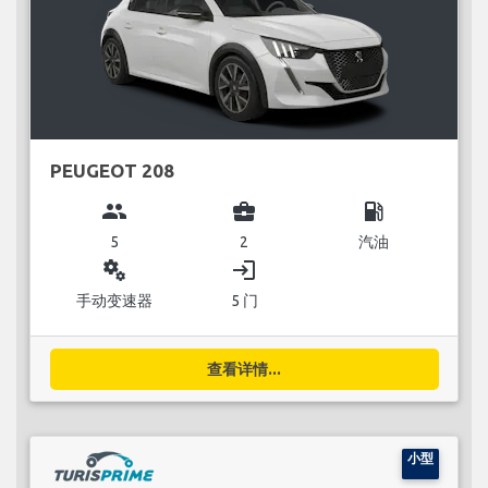
PEUGEOT 208
group
business_center
local_gas_station
5
2
汽油
miscellaneous_services
login
手动变速器
5 门
查看详情...
小型