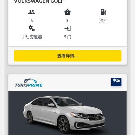
VOLKSWAGEN GOLF
group
business_center
local_gas_station
5
3
汽油
miscellaneous_services
login
手动变速器
5 门
查看详情...
中级