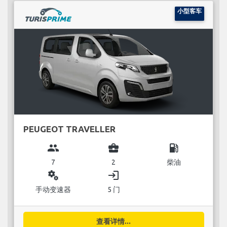
小型客车
PEUGEOT TRAVELLER
group
business_center
local_gas_station
7
2
柴油
miscellaneous_services
login
手动变速器
5 门
查看详情...