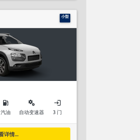
小型
local_gas_station
miscellaneous_services
login
汽油
自动变速器
3 门
看详情...