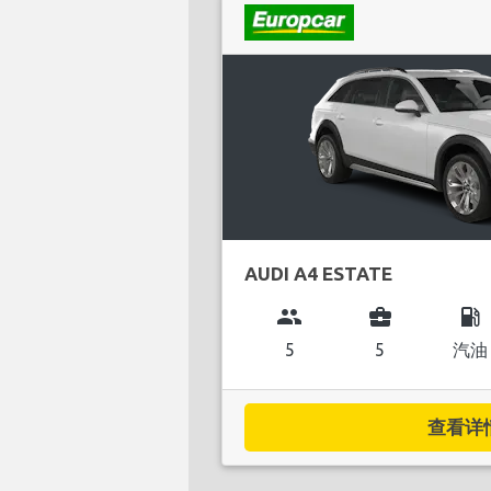
AUDI A4 ESTATE
group
business_center
local_gas_station
5
5
汽油
查看详情.