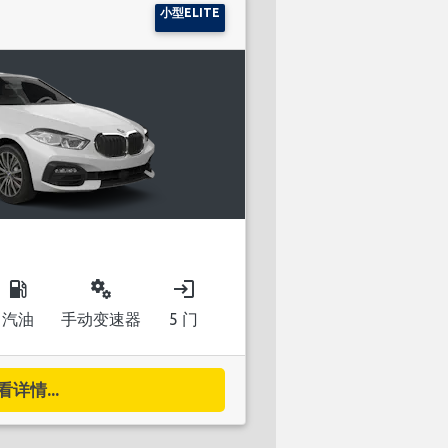
小型ELITE
local_gas_station
miscellaneous_services
login
汽油
手动变速器
5 门
看详情...