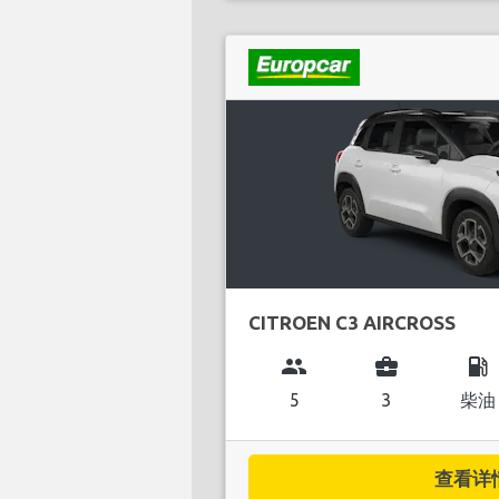
CITROEN C3 AIRCROSS
group
business_center
local_gas_station
5
3
柴油
查看详情.