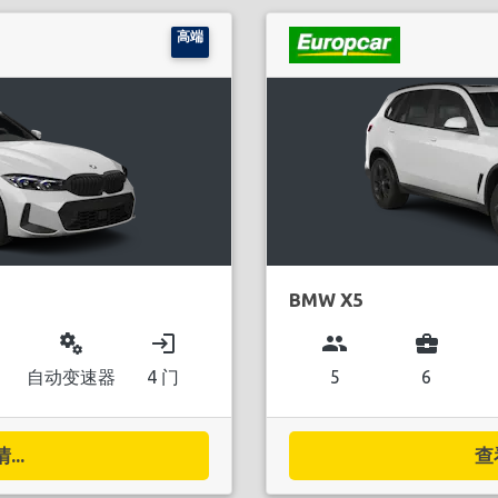
高端
BMW X5
miscellaneous_services
login
group
business_center
自动变速器
4 门
5
6
..
查