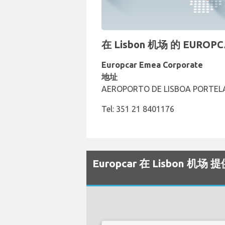
在 Lisbon 机场 的 EUR
Europcar Emea Corporate
地址
AEROPORTO DE LISBOA PORTELA,
Tel: 351 21 8401176
Europcar 在 Lisbon 