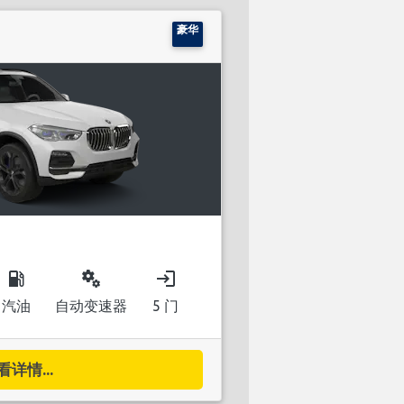
豪华
local_gas_station
miscellaneous_services
login
汽油
自动变速器
5 门
看详情...