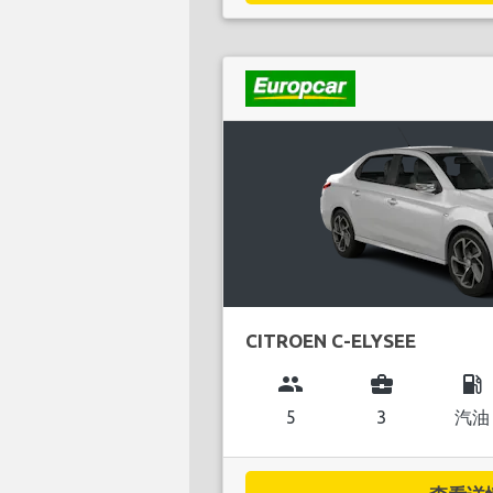
CITROEN C-ELYSEE
group
business_center
local_gas_station
5
3
汽油