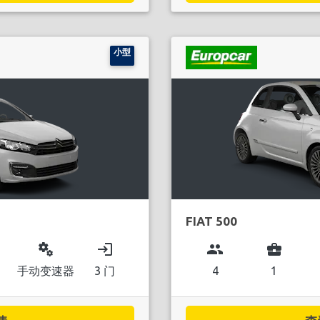
小型
FIAT 500
miscellaneous_services
login
group
business_center
手动变速器
3 门
4
1