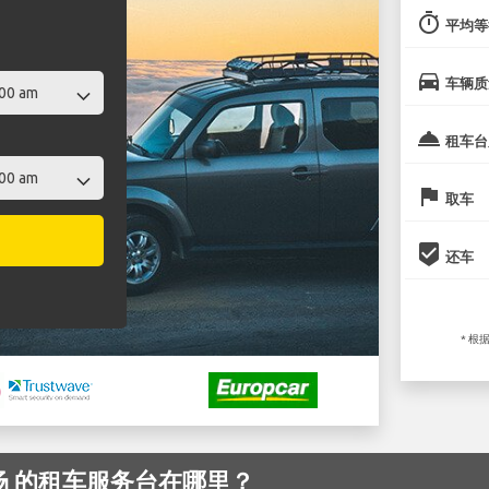
timer
平均等
directions_car
车辆质
room_service
租车台
flag
取车
beenhere
还车
* 根
n 机场 的租车服务台在哪里？