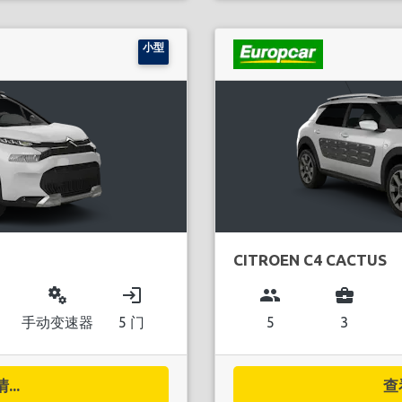
小型
CITROEN C4 CACTUS
miscellaneous_services
login
group
business_center
手动变速器
5 门
5
3
..
查