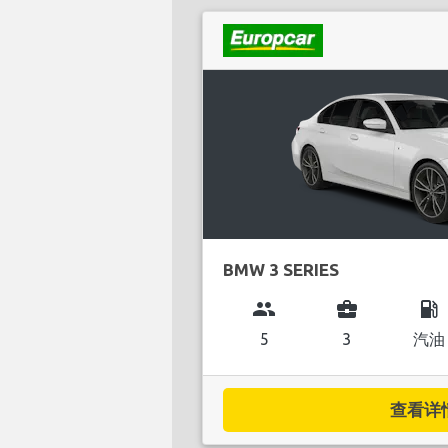
BMW 3 SERIES
group
business_center
local_gas_station
5
3
汽油
查看详情.