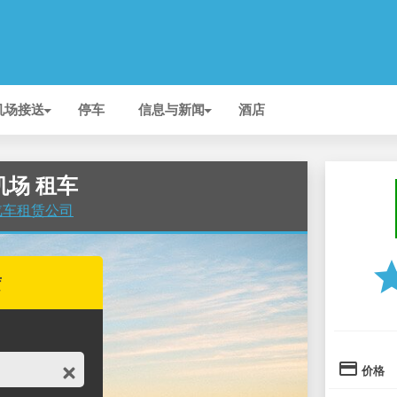
机场接送
停车
信息与新闻
酒店
 机场 租车
 的汽车租赁公司
st
赁
credit_card
价格