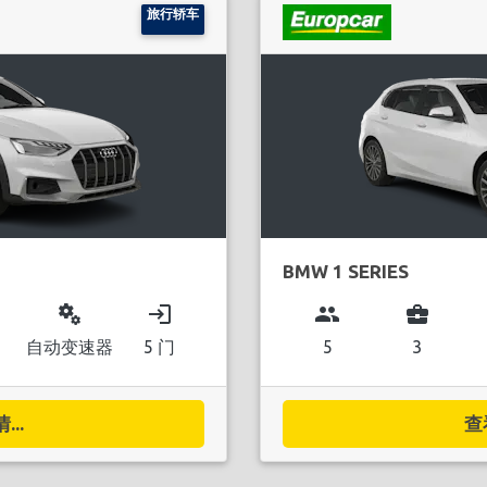
旅行轿车
BMW 1 SERIES
miscellaneous_services
login
group
business_center
自动变速器
5 门
5
3
..
查