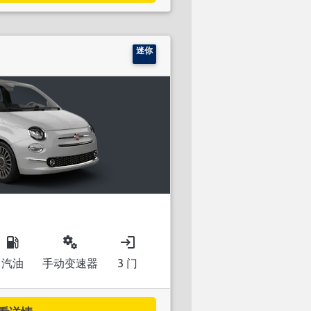
迷你
local_gas_station
miscellaneous_services
login
汽油
手动变速器
3 门