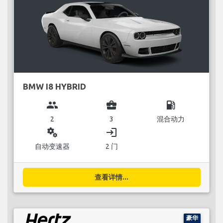
BMW I8 HYBRID
group
business_center
local_gas_station
2
3
混合动力
miscellaneous_services
login
自动变速器
2 门
查看详情...
豪华