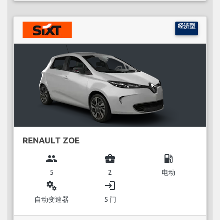
经济型
RENAULT ZOE
group
business_center
local_gas_station
5
2
电动
miscellaneous_services
login
自动变速器
5 门