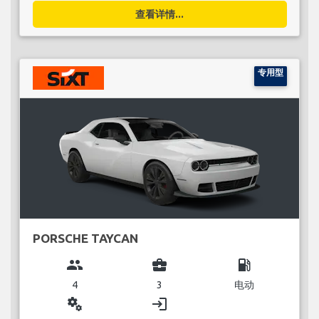
查看详情...
专用型
PORSCHE TAYCAN
group
business_center
local_gas_station
4
3
电动
miscellaneous_services
login