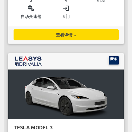
5
4
电动
miscellaneous_services
login
自动变速器
5 门
查看详情...
豪华
TESLA MODEL 3