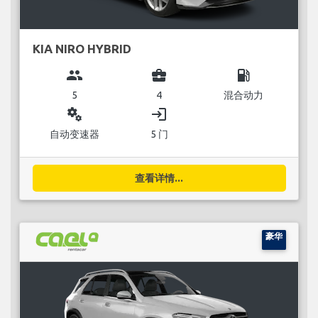
KIA NIRO HYBRID
group
business_center
local_gas_station
5
4
混合动力
miscellaneous_services
login
自动变速器
5 门
查看详情...
豪华