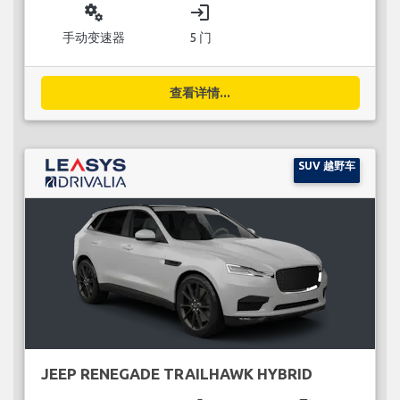
miscellaneous_services
login
手动变速器
5 门
查看详情...
SUV 越野车
JEEP RENEGADE TRAILHAWK HYBRID