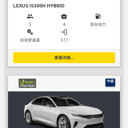
LEXUS IS300H HYBRID
group
business_center
local_gas_station
5
4
混合动力
miscellaneous_services
login
自动变速器
5 门
查看详情...
中级