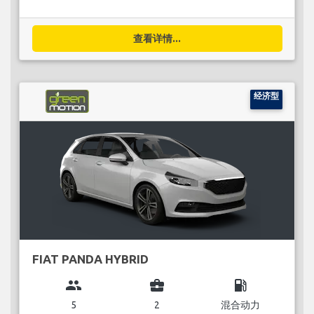
查看详情...
经济型
FIAT PANDA HYBRID
group
business_center
local_gas_station
5
2
混合动力