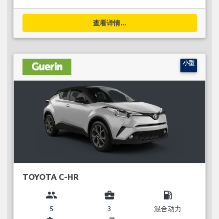
查看详情...
小型
TOYOTA C-HR
group
business_center
local_gas_station
5
3
混合动力