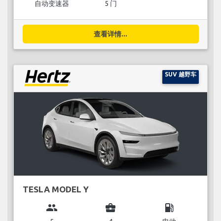
自动变速器
5 门
查看详情...
SUV 越野车
TESLA MODEL Y
group
business_center
local_gas_station