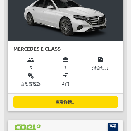
MERCEDES E CLASS
group
business_center
local_gas_station
5
3
混合动力
miscellaneous_services
login
自动变速器
4 门
查看详情...
高端