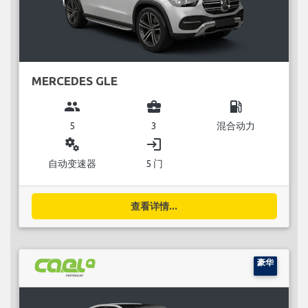
MERCEDES GLE
group
business_center
local_gas_station
5
3
混合动力
miscellaneous_services
login
自动变速器
5 门
查看详情...
豪华