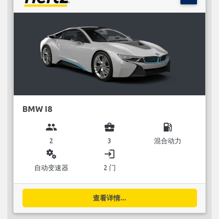
BMW I8
group
business_center
local_gas_station
2
3
混合动力
miscellaneous_services
login
自动变速器
2 门
查看详情...