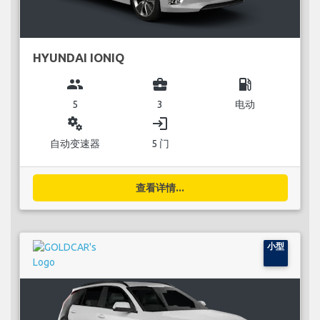
HYUNDAI IONIQ
group
business_center
local_gas_station
5
3
电动
miscellaneous_services
login
自动变速器
5 门
查看详情...
小型