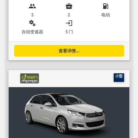
group
business_center
local_gas_station
5
2
电动
miscellaneous_services
login
自动变速器
5 门
查看详情...
小型