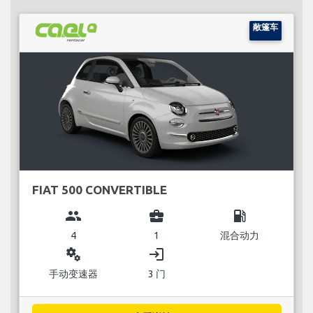
敞篷车
FIAT 500 CONVERTIBLE
group
business_center
local_gas_station
4
1
混合动力
miscellaneous_services
login
手动变速器
3 门