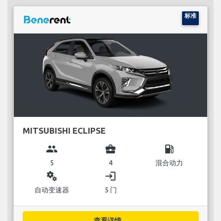
标准
MITSUBISHI ECLIPSE
group
business_center
local_gas_station
5
4
混合动力
miscellaneous_services
login
自动变速器
5 门
查看详情...