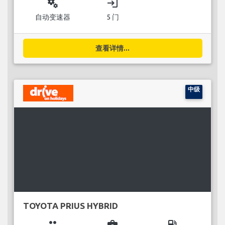
miscellaneous_services
login
自动变速器
5 门
查看详情...
中级
TOYOTA PRIUS HYBRID
group
business_center
local_gas_station