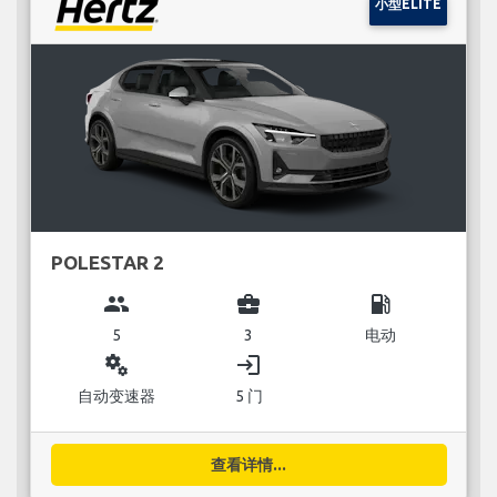
小型ELITE
POLESTAR 2
group
business_center
local_gas_station
5
3
电动
miscellaneous_services
login
自动变速器
5 门
查看详情...