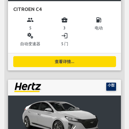
CITROEN C4
group
business_center
local_gas_station
5
3
电动
miscellaneous_services
login
自动变速器
5 门
查看详情...
小型