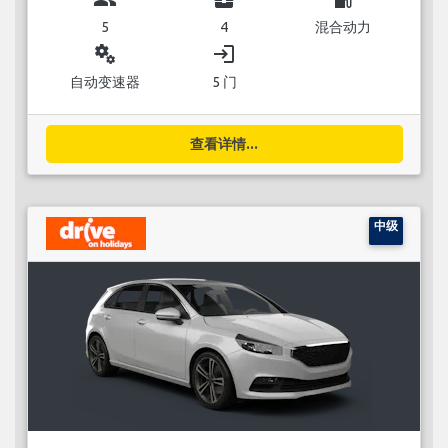
5
4
混合动力
miscellaneous_services
login
自动变速器
5 门
查看详情...
中级