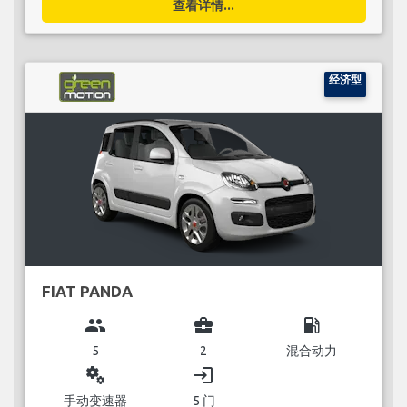
查看详情...
经济型
FIAT PANDA
group
business_center
local_gas_station
5
2
混合动力
miscellaneous_services
login
手动变速器
5 门