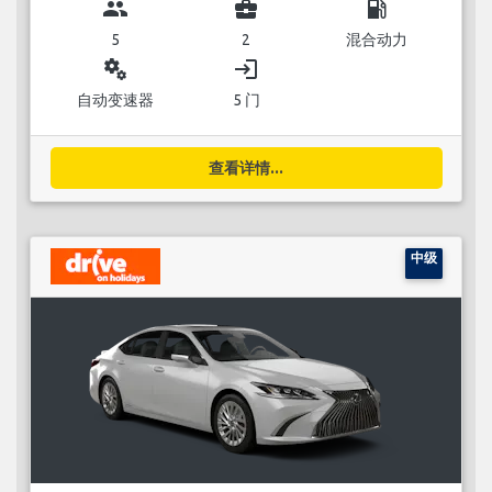
group
business_center
local_gas_station
5
2
混合动力
miscellaneous_services
login
自动变速器
5 门
查看详情...
中级