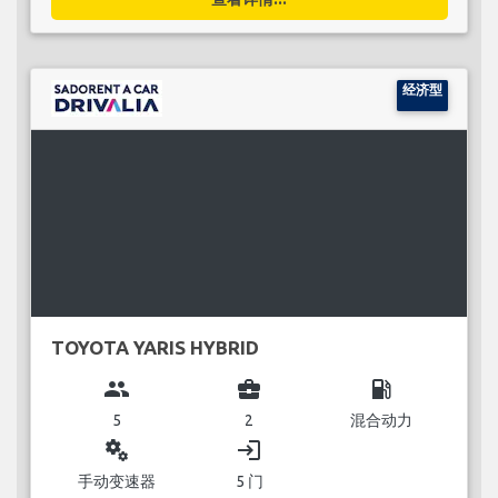
经济型
TOYOTA YARIS HYBRID
group
business_center
local_gas_station
5
2
混合动力
miscellaneous_services
login
手动变速器
5 门