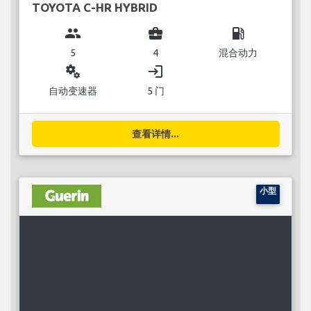
TOYOTA C-HR HYBRID
group
business_center
local_gas_station
5
4
混合动力
miscellaneous_services
login
自动变速器
5 门
查看详情...
小型