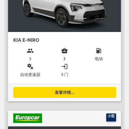
KIA E-NIRO
group
business_center
local_gas_station
5
3
电动
miscellaneous_services
login
自动变速器
5 门
查看详情...
小型