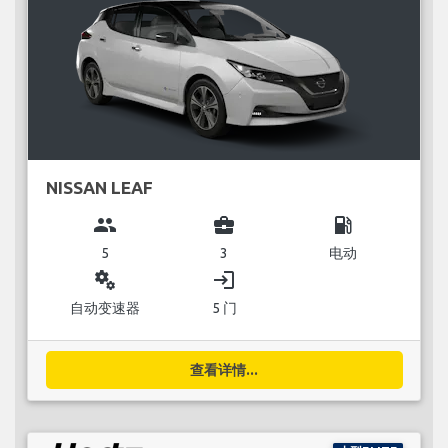
NISSAN LEAF
group
business_center
local_gas_station
5
3
电动
miscellaneous_services
login
自动变速器
5 门
查看详情...