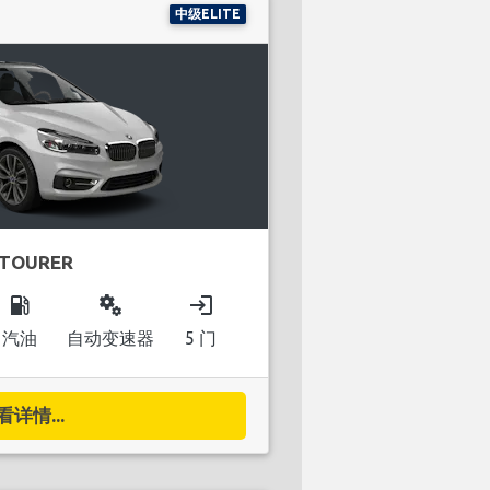
中级ELITE
 TOURER
local_gas_station
miscellaneous_services
login
汽油
自动变速器
5 门
看详情...