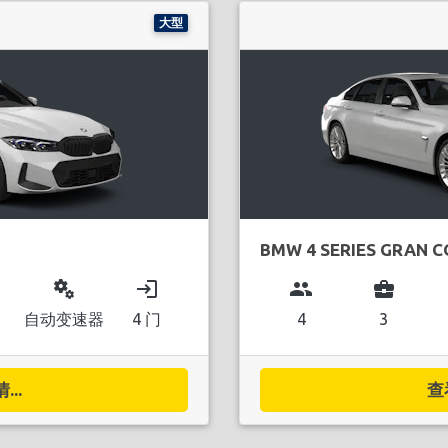
大型
BMW 4 SERIES GRAN 
miscellaneous_services
login
group
business_center
自动变速器
4 门
4
3
..
查