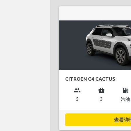
CITROEN C4 CACTUS
group
business_center
local_gas_station
5
3
汽油
查看详情.