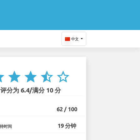
中文
ar
star
star
star_half
star_border
评分为 6.4/满分 10 分
62 / 100
19 分钟
待时间