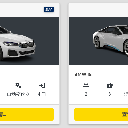
豪华
BMW I8
miscellaneous_services
login
group
business_center
自动变速器
4 门
2
3
..
查