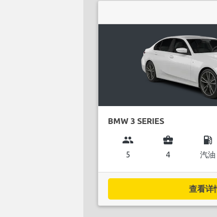
BMW 3 SERIES
group
business_center
local_gas_station
5
4
汽油
查看详情.