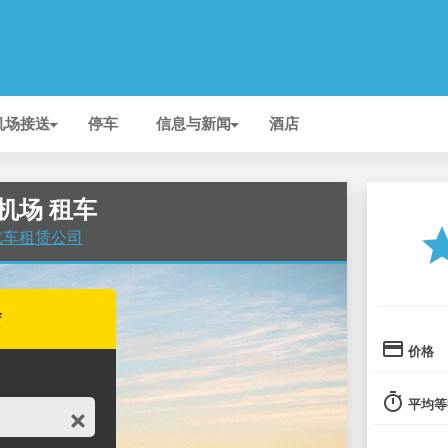
机场接送
停车
信息与新闻
酒店
n 机场 租车
st
 的汽车租赁公司
赁
credit_card
价格
timer
平均等