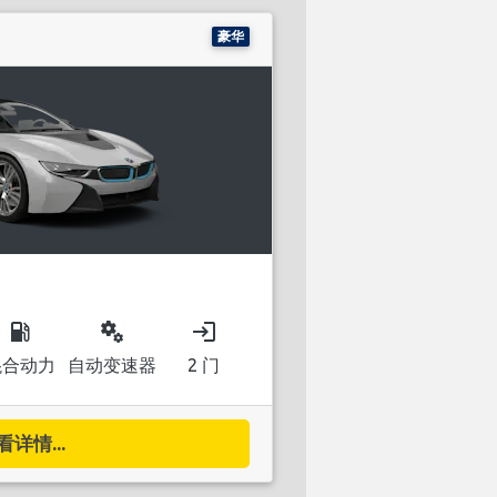
豪华
local_gas_station
miscellaneous_services
login
混合动力
自动变速器
2 门
看详情...