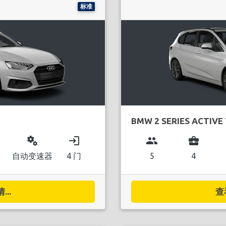
标准
BMW 2 SERIES ACTIVE
miscellaneous_services
login
group
business_center
自动变速器
4 门
5
4
..
查