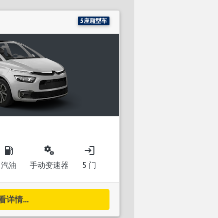
5座厢型车
local_gas_station
miscellaneous_services
login
汽油
手动变速器
5 门
看详情...