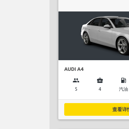
AUDI A4
group
business_center
local_gas_station
5
4
汽油
查看详情.