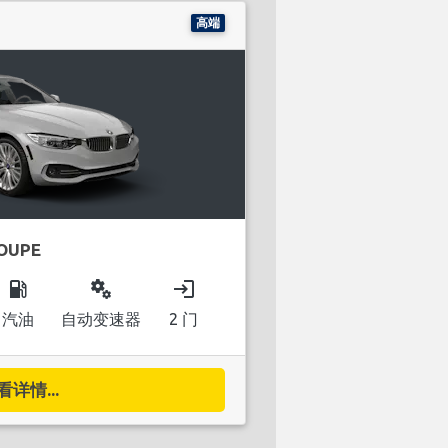
高端
COUPE
local_gas_station
miscellaneous_services
login
汽油
自动变速器
2 门
看详情...