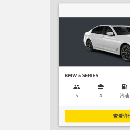
BMW 5 SERIES
group
business_center
local_gas_station
5
4
汽油
查看详情.