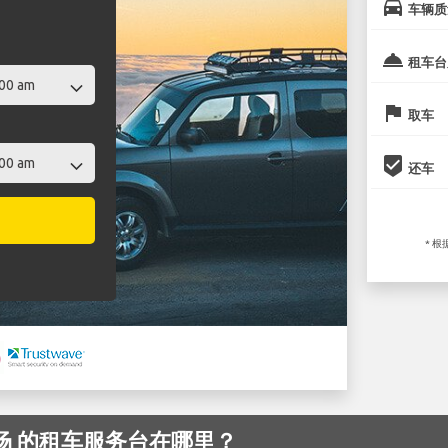
directions_car
车辆质
room_service
租车台
flag
取车
beenhere
还车
* 
on 机场 的租车服务台在哪里？