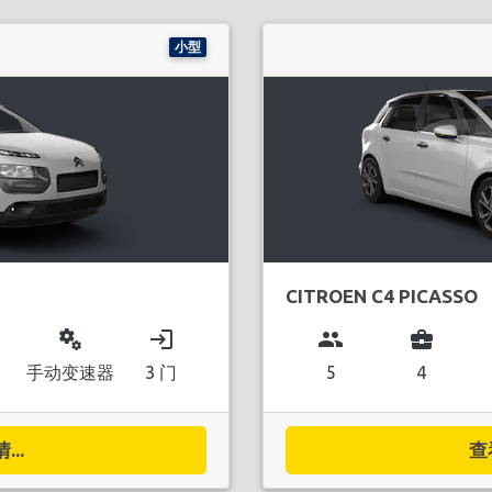
小型
CITROEN C4 PICASSO
miscellaneous_services
login
group
business_center
手动变速器
3 门
5
4
..
查