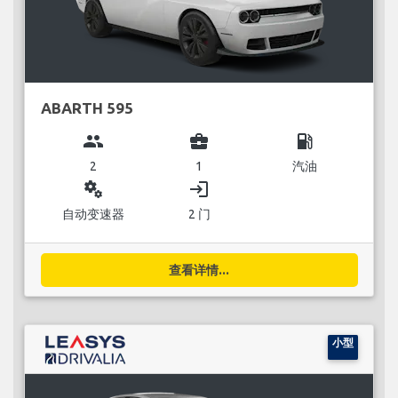
ABARTH 595
group
business_center
local_gas_station
2
1
汽油
miscellaneous_services
login
自动变速器
2 门
查看详情...
小型