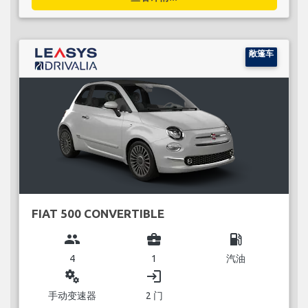
敞篷车
FIAT 500 CONVERTIBLE
group
business_center
local_gas_station
4
1
汽油
miscellaneous_services
login
手动变速器
2 门