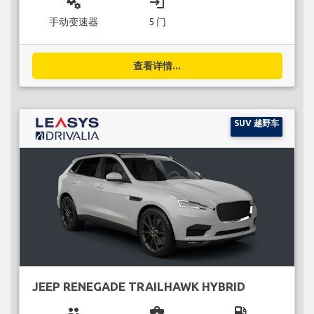
miscellaneous_services
login
手动变速器
5 门
查看详情...
SUV 越野车
JEEP RENEGADE TRAILHAWK HYBRID
group
business_center
local_gas_station