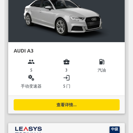
AUDI A3
group
business_center
local_gas_station
5
3
汽油
miscellaneous_services
login
手动变速器
5 门
查看详情...
中级