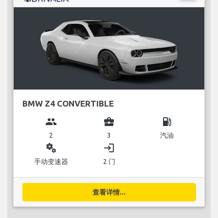
BMW Z4 CONVERTIBLE
group
business_center
local_gas_station
2
3
汽油
miscellaneous_services
login
手动变速器
2 门
查看详情...