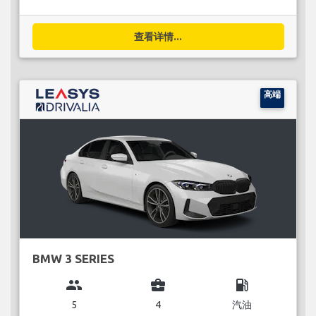
查看详情...
高端
BMW 3 SERIES
group
business_center
local_gas_station
5
4
汽油