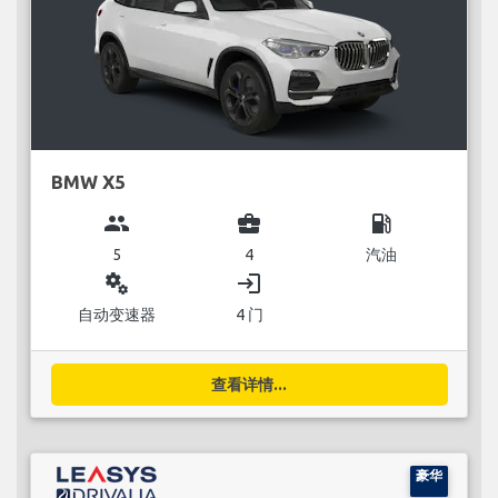
BMW X5
group
business_center
local_gas_station
5
4
汽油
miscellaneous_services
login
自动变速器
4 门
查看详情...
豪华