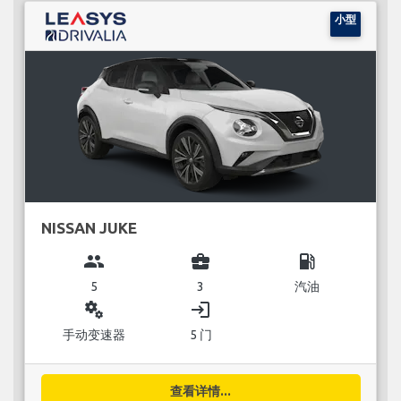
小型
NISSAN JUKE
group
business_center
local_gas_station
5
3
汽油
miscellaneous_services
login
手动变速器
5 门
查看详情...