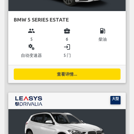
BMW 5 SERIES ESTATE
group
business_center
local_gas_station
5
6
柴油
miscellaneous_services
login
自动变速器
5 门
查看详情...
大型