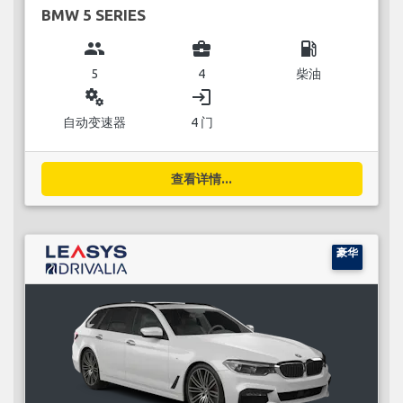
BMW 5 SERIES
group
business_center
local_gas_station
5
4
柴油
miscellaneous_services
login
自动变速器
4 门
查看详情...
豪华