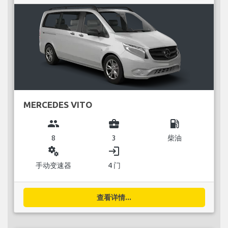
MERCEDES VITO
group
business_center
local_gas_station
8
3
柴油
miscellaneous_services
login
手动变速器
4 门
查看详情...