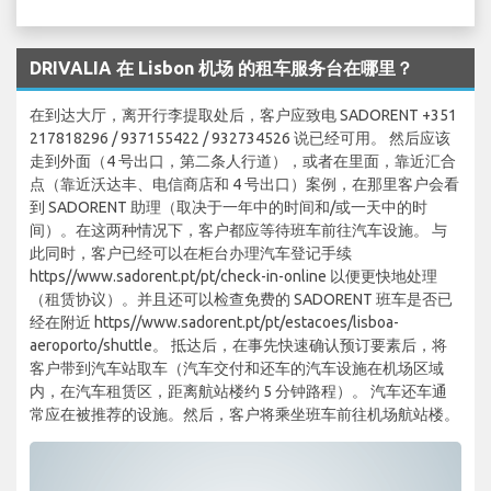
DRIVALIA 在 Lisbon 机场 的租车服务台在哪里？
在到达大厅，离开行李提取处后，客户应致电 SADORENT +351
217818296 / 937155422 / 932734526 说已经可用。 然后应该
走到外面（4 号出口，第二条人行道），或者在里面，靠近汇合
点（靠近沃达丰、电信商店和 4 号出口）案例，在那里客户会看
到 SADORENT 助理（取决于一年中的时间和/或一天中的时
间）。在这两种情况下，客户都应等待班车前往汽车设施。 与
此同时，客户已经可以在柜台办理汽车登记手续
https//www.sadorent.pt/pt/check-in-online 以便更快地处理
（租赁协议）。并且还可以检查免费的 SADORENT 班车是否已
经在附近 https//www.sadorent.pt/pt/estacoes/lisboa-
aeroporto/shuttle。 抵达后，在事先快速确认预订要素后，将
客户带到汽车站取车（汽车交付和还车的汽车设施在机场区域
内，在汽车租赁区，距离航站楼约 5 分钟路程）。 汽车还车通
常应在被推荐的设施。然后，客户将乘坐班车前往机场航站楼。