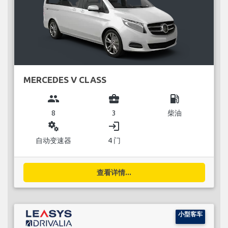
MERCEDES V CLASS
group
business_center
local_gas_station
8
3
柴油
miscellaneous_services
login
自动变速器
4 门
查看详情...
小型客车