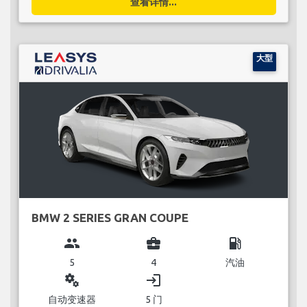
查看详情...
大型
BMW 2 SERIES GRAN COUPE
group
business_center
local_gas_station
5
4
汽油
miscellaneous_services
login
自动变速器
5 门