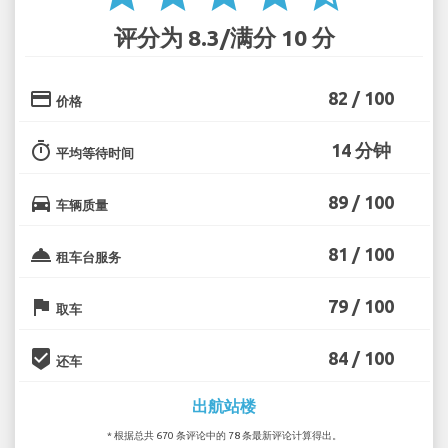
评分为 8.3/满分 10 分
credit_card
82 / 100
价格
timer
14 分钟
平均等待时间
directions_car
89 / 100
车辆质量
room_service
81 / 100
租车台服务
flag
79 / 100
取车
beenhere
84 / 100
还车
出航站楼
* 根据总共 670 条评论中的 78 条最新评论计算得出。