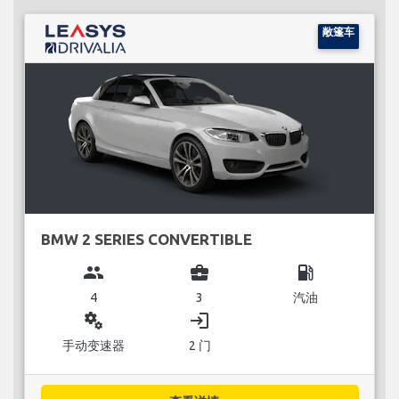
敞篷车
BMW 2 SERIES CONVERTIBLE
group
business_center
local_gas_station
4
3
汽油
miscellaneous_services
login
手动变速器
2 门