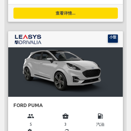
查看详情...
小型
FORD PUMA
group
business_center
local_gas_station
5
3
汽油