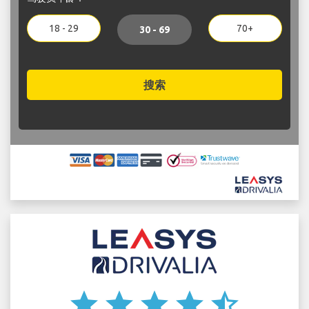
18 - 29
70+
30 - 69
搜索
star
star
star
star
star_half