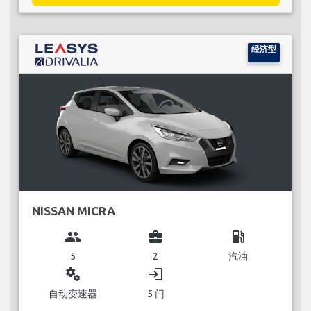
经济型
NISSAN MICRA
group
business_center
local_gas_station
5
2
汽油
miscellaneous_services
login
自动变速器
5 门