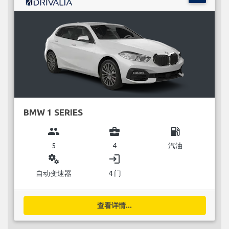
BMW 1 SERIES
group
business_center
local_gas_station
5
4
汽油
miscellaneous_services
login
自动变速器
4 门
查看详情...