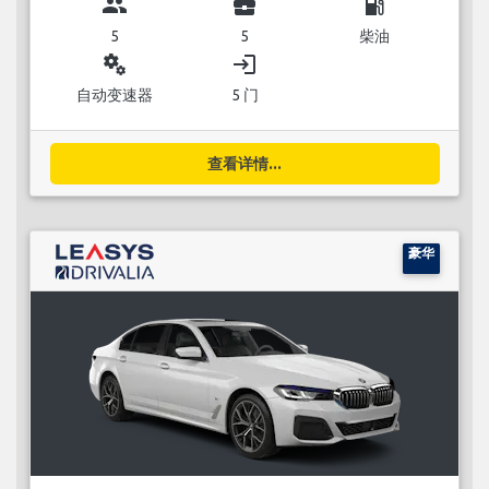
group
business_center
local_gas_station
5
5
柴油
miscellaneous_services
login
自动变速器
5 门
查看详情...
豪华