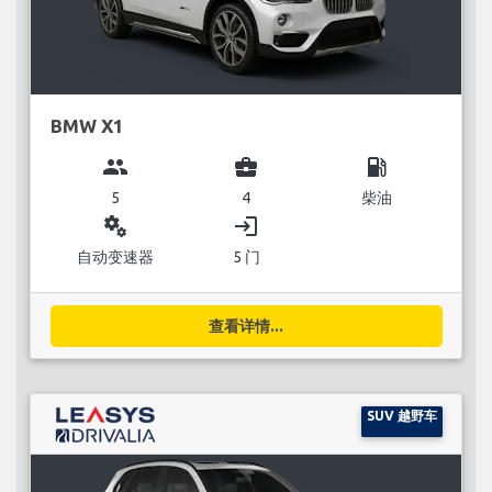
BMW X1
group
business_center
local_gas_station
5
4
柴油
miscellaneous_services
login
自动变速器
5 门
查看详情...
SUV 越野车