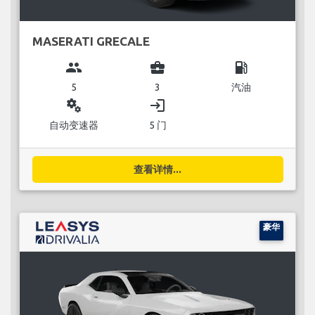
MASERATI GRECALE
group
business_center
local_gas_station
5
3
汽油
miscellaneous_services
login
自动变速器
5 门
查看详情...
豪华