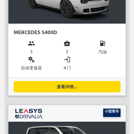
MERCEDES S400D
group
business_center
local_gas_station
5
3
汽油
miscellaneous_services
login
自动变速器
4 门
查看详情...
小型客车