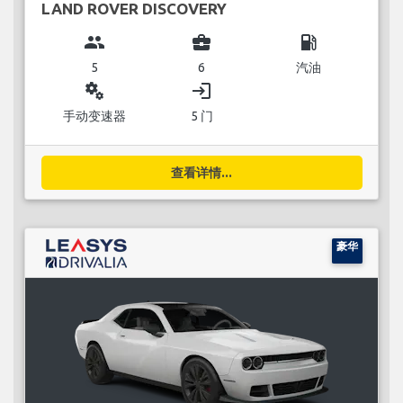
LAND ROVER DISCOVERY
group
business_center
local_gas_station
5
6
汽油
miscellaneous_services
login
手动变速器
5 门
查看详情...
豪华