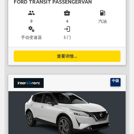
FORD TRANSIT PASSENGERVAN
group
business_center
local_gas_station
9
4
汽油
miscellaneous_services
login
手动变速器
5 门
查看详情...
中级