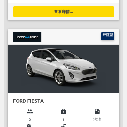
查看详情...
经济型
FORD FIESTA
group
business_center
local_gas_station
5
2
汽油
miscellaneous_services
login