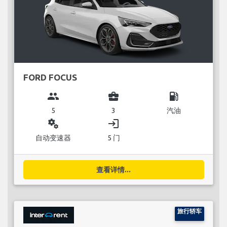
FORD FOCUS
group
business_center
local_gas_station
5
3
汽油
miscellaneous_services
login
自动变速器
5 门
查看详情...
旅行轿车