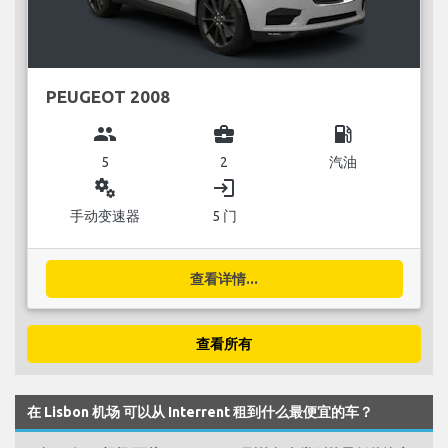
PEUGEOT 2008
group
business_center
local_gas_station
5
2
汽油
miscellaneous_services
login
手动变速器
5 门
查看详情...
查看所有
在 Lisbon 机场 可以从 Interrent 租到什么最便宜的车？