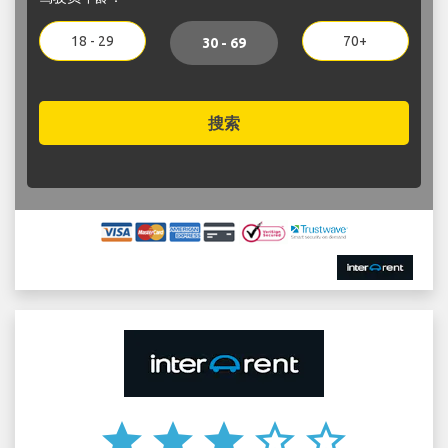
18 - 29
70+
30 - 69
搜索
star
star
star
star_border
star_border