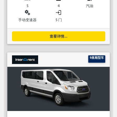
5
4
汽油
miscellaneous_services
login
手动变速器
5 门
查看详情...
9座厢型车