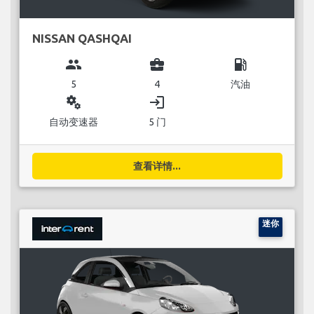
NISSAN QASHQAI
group
business_center
local_gas_station
5
4
汽油
miscellaneous_services
login
自动变速器
5 门
查看详情...
迷你