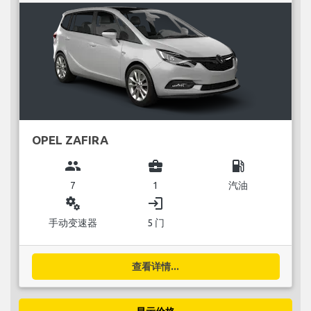
OPEL ZAFIRA
group
business_center
local_gas_station
7
1
汽油
miscellaneous_services
login
手动变速器
5 门
查看详情...