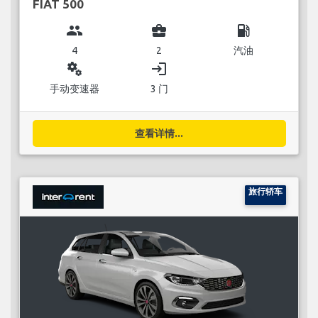
FIAT 500
group
business_center
local_gas_station
4
2
汽油
miscellaneous_services
login
手动变速器
3 门
查看详情...
旅行轿车