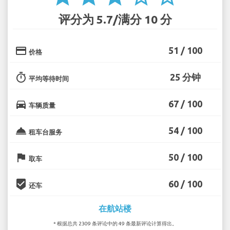
评分为 5.7/满分 10 分
credit_card
51 / 100
价格
timer
25 分钟
平均等待时间
directions_car
67 / 100
车辆质量
room_service
54 / 100
租车台服务
flag
50 / 100
取车
beenhere
60 / 100
还车
在航站楼
* 根据总共 2309 条评论中的 49 条最新评论计算得出。