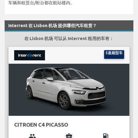
车辆和租赁台/柜台都在航站楼内。
Interrent 在 Lisbon 机场 提供哪些汽车租赁？
在 Lisbon 机场 可以从 Interrent 租用的车有：
5座厢型车
CITROEN C4 PICASSO
group
business_center
local_gas_station