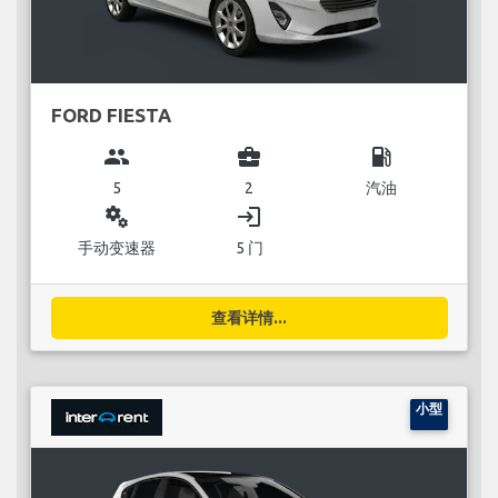
FORD FIESTA
group
business_center
local_gas_station
5
2
汽油
miscellaneous_services
login
手动变速器
5 门
查看详情...
小型