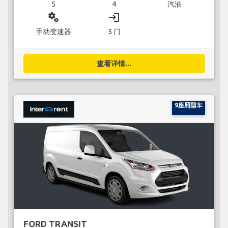
5
4
汽油
miscellaneous_services
login
手动变速器
5 门
查看详情...
9座厢型车
FORD TRANSIT