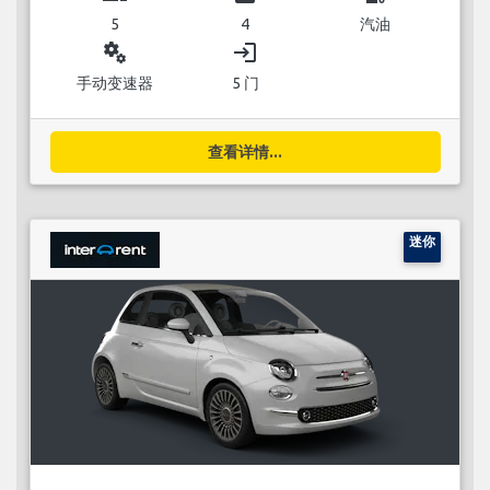
5
4
汽油
miscellaneous_services
login
手动变速器
5 门
查看详情...
迷你