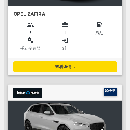
OPEL ZAFIRA
group
business_center
local_gas_station
7
1
汽油
miscellaneous_services
login
手动变速器
5 门
查看详情...
经济型