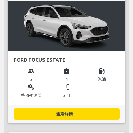
FORD FOCUS ESTATE
group
business_center
local_gas_station
5
4
汽油
miscellaneous_services
login
手动变速器
5 门
查看详情...