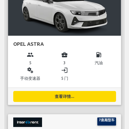
OPEL ASTRA
group
business_center
local_gas_station
5
3
汽油
miscellaneous_services
login
手动变速器
5 门
查看详情...
7座厢型车