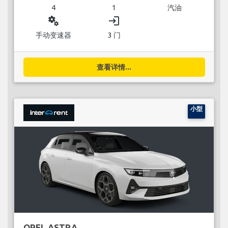
4
1
汽油
miscellaneous_services
login
手动变速器
3 门
查看详情...
小型
OPEL ASTRA