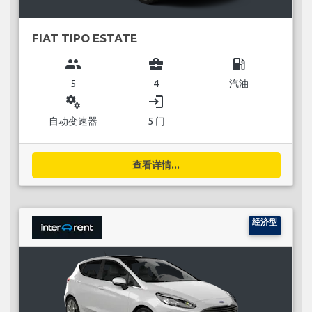
FIAT TIPO ESTATE
group
business_center
local_gas_station
5
4
汽油
miscellaneous_services
login
自动变速器
5 门
查看详情...
经济型