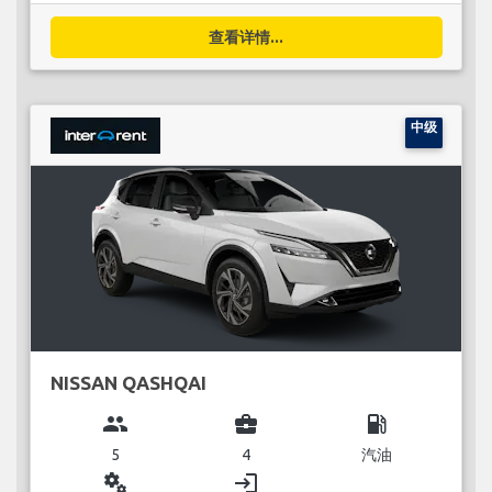
查看详情...
中级
NISSAN QASHQAI
group
business_center
local_gas_station
5
4
汽油
miscellaneous_services
login