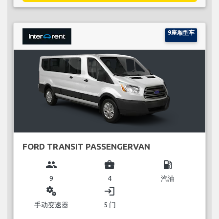
9座厢型车
FORD TRANSIT PASSENGERVAN
group
business_center
local_gas_station
9
4
汽油
miscellaneous_services
login
手动变速器
5 门