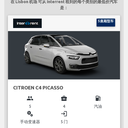
在 Lisbon 机场 可从 Interrent 租到的每个类别的最低价汽车
是：
5座厢型车
CITROEN C4 PICASSO
group
business_center
local_gas_station
5
4
汽油
miscellaneous_services
login
手动变速器
5 门