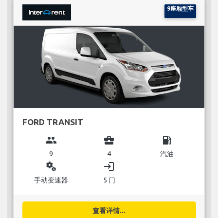
9座厢型车
FORD TRANSIT
group
business_center
local_gas_station
9
4
汽油
miscellaneous_services
login
手动变速器
5 门
查看详情...