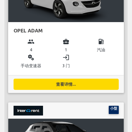
OPEL ADAM
group
business_center
local_gas_station
4
1
汽油
miscellaneous_services
login
手动变速器
3 门
查看详情...
小型