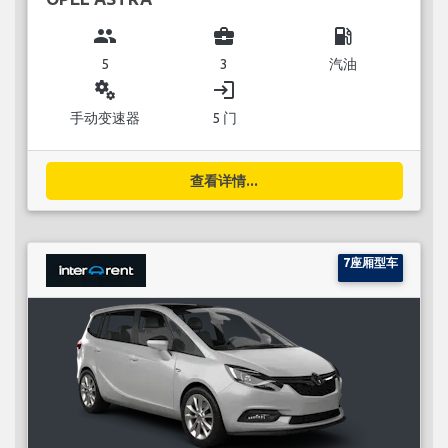
group
business_center
local_gas_station
5
3
汽油
miscellaneous_services
login
手动变速器
5 门
查看详情...
7座厢型车