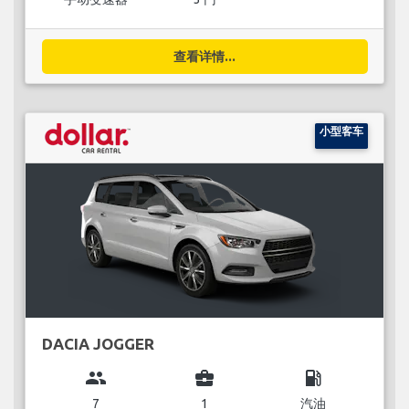
查看详情...
小型客车
DACIA JOGGER
group
business_center
local_gas_station
7
1
汽油