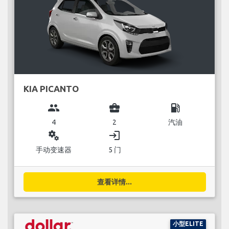
KIA PICANTO
group
business_center
local_gas_station
4
2
汽油
miscellaneous_services
login
手动变速器
5 门
查看详情...
小型ELITE