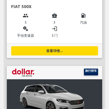
FIAT 500X
group
business_center
local_gas_station
5
3
汽油
miscellaneous_services
login
手动变速器
5 门
查看详情...
旅行轿车