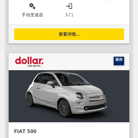
miscellaneous_services
login
手动变速器
5 门
查看详情...
迷你
FIAT 500