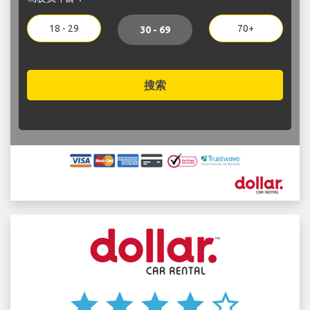
18 - 29
70+
30 - 69
搜索
star
star
star
star
star_border