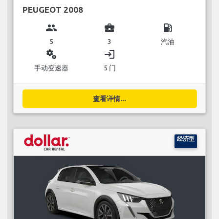
PEUGEOT 2008
group
business_center
local_gas_station
5
3
汽油
miscellaneous_services
login
手动变速器
5 门
查看详情...
经济型