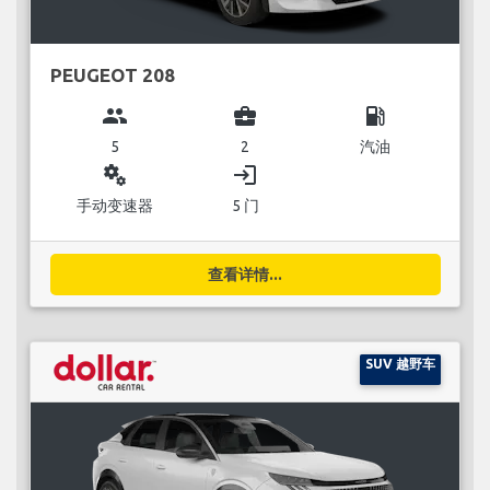
PEUGEOT 208
group
business_center
local_gas_station
5
2
汽油
miscellaneous_services
login
手动变速器
5 门
查看详情...
SUV 越野车