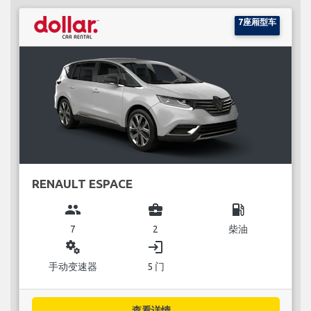
7座厢型车
RENAULT ESPACE
group
business_center
local_gas_station
7
2
柴油
miscellaneous_services
login
手动变速器
5 门
查看详情...