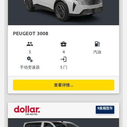
PEUGEOT 3008
group
business_center
local_gas_station
5
4
汽油
miscellaneous_services
login
手动变速器
5 门
查看详情...
9座厢型车