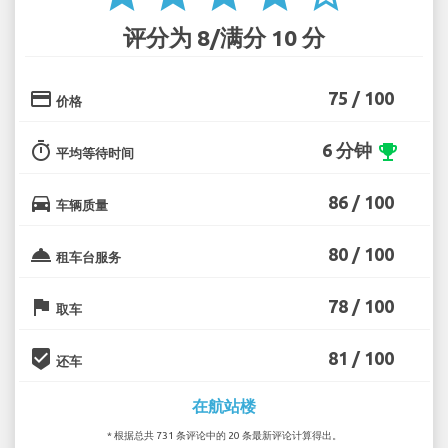
评分为 8/满分 10 分
credit_card
75 / 100
价格
timer
6 分钟
emoji_events
平均等待时间
directions_car
86 / 100
车辆质量
room_service
80 / 100
租车台服务
flag
78 / 100
取车
beenhere
81 / 100
还车
在航站楼
* 根据总共 731 条评论中的 20 条最新评论计算得出。