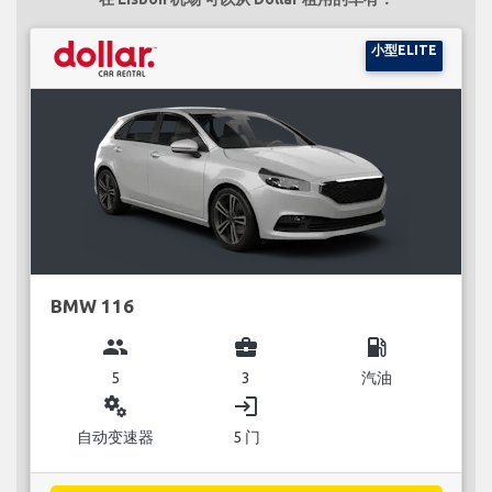
小型ELITE
BMW 116
group
business_center
local_gas_station
5
3
汽油
miscellaneous_services
login
自动变速器
5 门