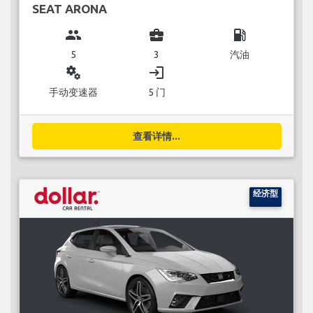
SEAT ARONA
group
business_center
local_gas_station
5
3
汽油
miscellaneous_services
login
手动变速器
5 门
查看详情...
经济型