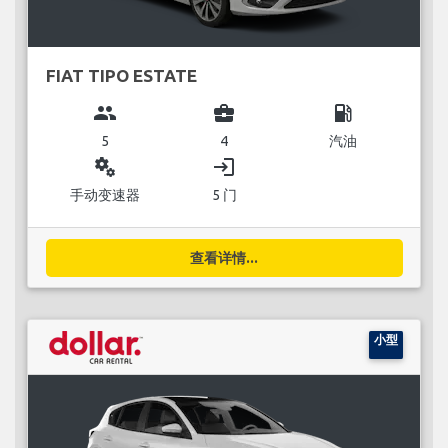
FIAT TIPO ESTATE
group
business_center
local_gas_station
5
4
汽油
miscellaneous_services
login
手动变速器
5 门
查看详情...
小型