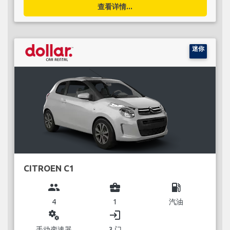
查看详情...
迷你
CITROEN C1
group
business_center
local_gas_station
4
1
汽油
miscellaneous_services
login
手动变速器
3 门