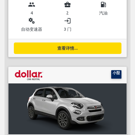
group
business_center
local_gas_station
4
2
汽油
miscellaneous_services
login
自动变速器
3 门
查看详情...
小型