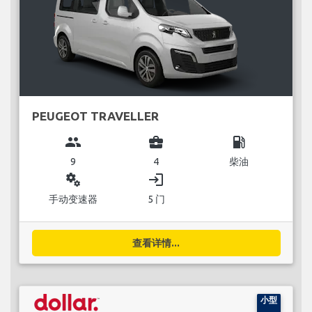
PEUGEOT TRAVELLER
group
business_center
local_gas_station
9
4
柴油
miscellaneous_services
login
手动变速器
5 门
查看详情...
小型