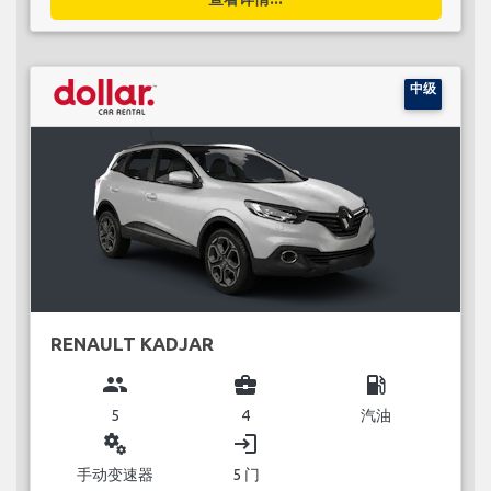
中级
RENAULT KADJAR
group
business_center
local_gas_station
5
4
汽油
miscellaneous_services
login
手动变速器
5 门