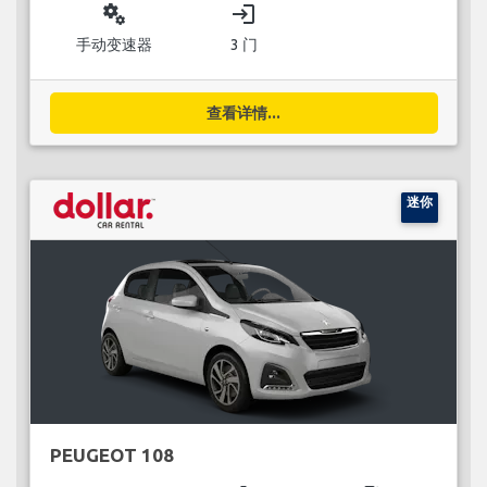
miscellaneous_services
login
手动变速器
3 门
查看详情...
迷你
PEUGEOT 108