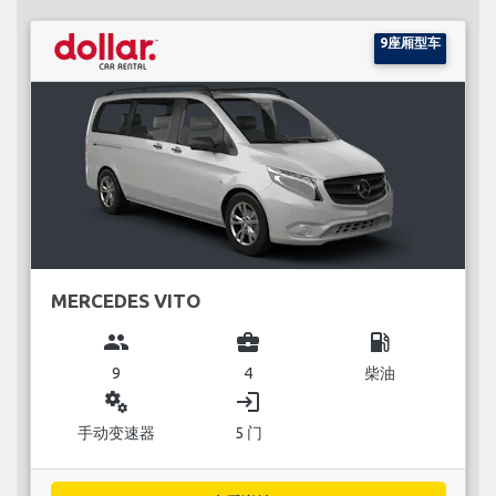
9座厢型车
MERCEDES VITO
group
business_center
local_gas_station
9
4
柴油
miscellaneous_services
login
手动变速器
5 门