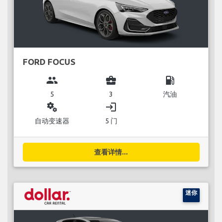
FORD FOCUS
group
business_center
local_gas_station
5
3
汽油
miscellaneous_services
login
自动变速器
5 门
查看详情...
迷你