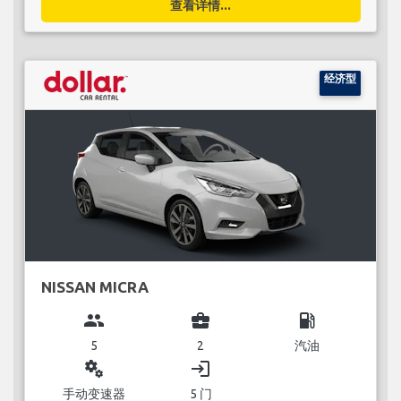
查看详情...
经济型
NISSAN MICRA
group
business_center
local_gas_station
5
2
汽油
miscellaneous_services
login
手动变速器
5 门