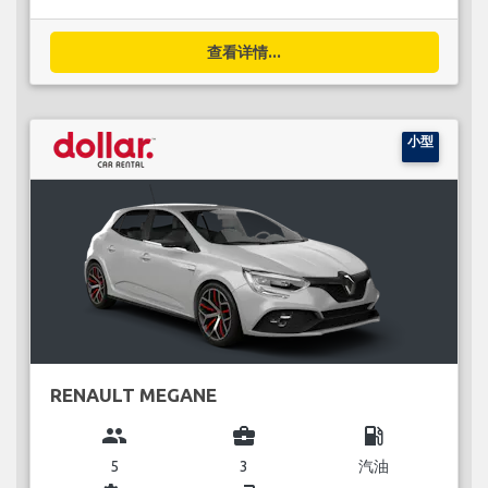
查看详情...
小型
RENAULT MEGANE
group
business_center
local_gas_station
5
3
汽油