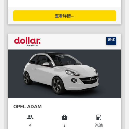
查看详情...
迷你
OPEL ADAM
group
business_center
local_gas_station
4
2
汽油