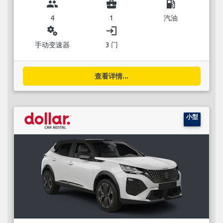
group
business_center
local_gas_station
4
1
汽油
miscellaneous_services
login
手动变速器
3 门
查看详情...
小型