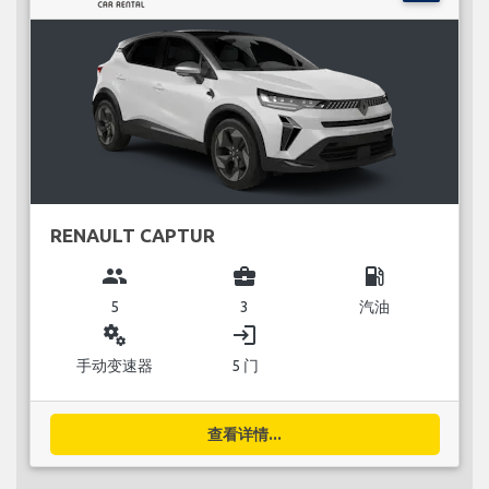
RENAULT CAPTUR
group
business_center
local_gas_station
5
3
汽油
miscellaneous_services
login
手动变速器
5 门
查看详情...