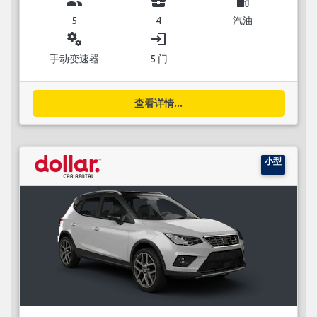
group
business_center
local_gas_station
5
4
汽油
miscellaneous_services
login
手动变速器
5 门
查看详情...
小型