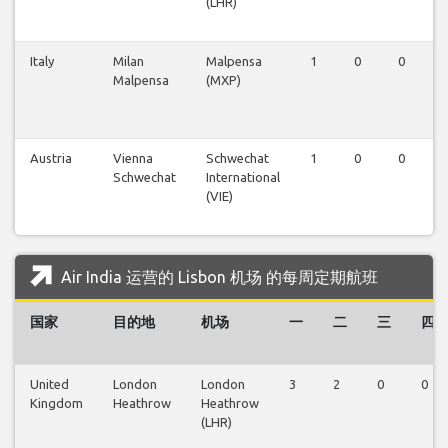
(LHR)
Italy
Milan
Malpensa
1
0
0
Malpensa
(MXP)
Austria
Vienna
Schwechat
1
0
0
Schwechat
International
(VIE)
Air India 运营的 Lisbon 机场 的每周定期航班
国家
目的地
机场
一
二
三
四
United
London
London
3
2
0
0
Kingdom
Heathrow
Heathrow
(LHR)