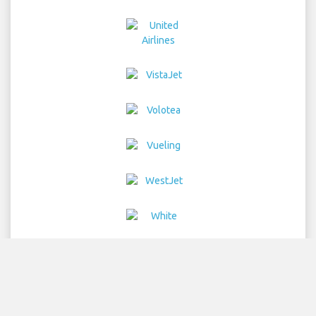
Home
航班
汽车租赁
机场接送
停车
酒店
信息与新闻
免责声明
隐私
网站地图
COPYRIGHT © 2026 Try Quantum OU trading as
"TripTQ" and lisbonairportguide.com (also known as
TripTQ Lisbon 机场) / All Rights Reserved.
免责声明 - 本网站不是 Lisbon 机场 的官方网站