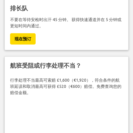
排长队
不要在等待安检时出汗 45 分钟。 获得快速通道并在 5 分钟或
更短时间内通过。
现在预订
航班受阻或行李处理不当？
行李处理不当最高可索赔 £1,600（€1,920），符合条件的航
班延误和取消最高可获得 £520（€600）赔偿。免费查询您的
赔偿金额。