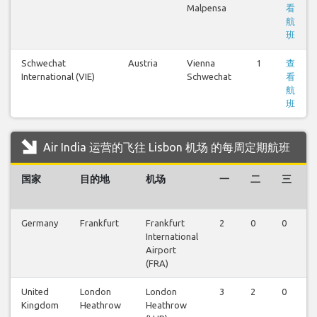
Malpensa
看
航
班
Schwechat
Austria
Vienna
1
查
International (VIE)
Schwechat
看
航
班
Air India 运营的飞往 Lisbon 机场 的每周定期航班
国家
目的地
机场
一
二
三
Germany
Frankfurt
Frankfurt
2
0
0
International
Airport
(FRA)
United
London
London
3
2
0
Kingdom
Heathrow
Heathrow