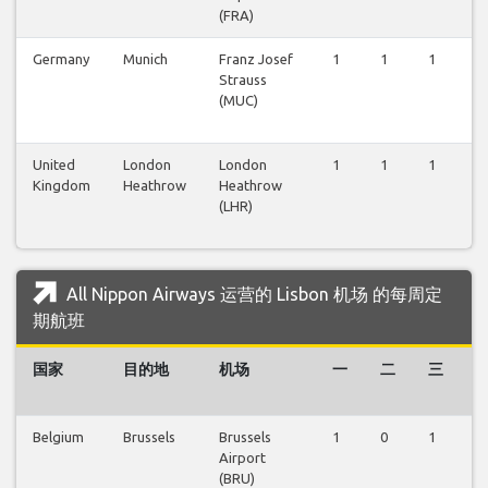
(FRA)
Germany
Munich
Franz Josef
1
1
1
1
Strauss
(MUC)
United
London
London
1
1
1
1
Kingdom
Heathrow
Heathrow
(LHR)
All Nippon Airways 运营的 Lisbon 机场 的每周定
期航班
国家
目的地
机场
一
二
三
Belgium
Brussels
Brussels
1
0
1
0
Airport
(BRU)