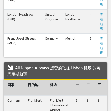
班
London Heathrow
United
London
14
查
(LHR)
Kingdom
Heathrow
看
航
班
Franz Josef Strauss
Germany
Munich
13
查
(MUC)
看
航
班
All Nippon Airways 运营的飞往 Lisbon 机场 的每
周定期航班
国家
目的地
机场
一
二
三
Germany
Frankfurt
Frankfurt
2
2
2
2
International
Airport