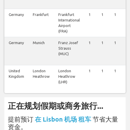
Germany
Frankfurt
Frankfurt
1
1
1
1
International
Airport
(FRA)
Germany
Munich
Franz Josef
1
1
1
1
Strauss
(MUC)
United
London
London
1
1
1
1
Kingdom
Heathrow
Heathrow
(LHR)
正在规划假期或商务旅行...
提前预订
在 Lisbon 机场 租车
节省大量
资金。