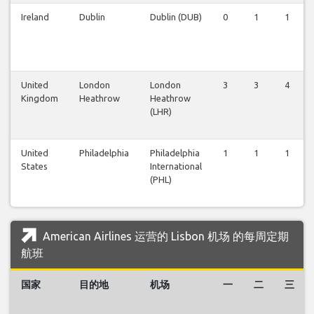
Ireland
Dublin
Dublin (DUB)
0
1
1
United
London
London
3
3
4
Kingdom
Heathrow
Heathrow
(LHR)
United
Philadelphia
Philadelphia
1
1
1
States
International
(PHL)
American Airlines 运营的 Lisbon 机场 的每周定期
航班
国家
目的地
机场
一
二
三