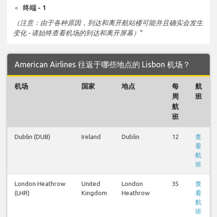
终端 - 1
（注意：由于各种原因，到达和离开航站楼可能并且确实会发生
变化 - 请始终查看机场的到达和离开屏幕）
”
American Airlines 往返于哪些地点的 Lisbon 机场？
机场
国家
地点
每
航
周
班
航
班
Dublin (DUB)
Ireland
Dublin
12
查
看
航
班
London Heathrow
United
London
35
查
(LHR)
Kingdom
Heathrow
看
航
班