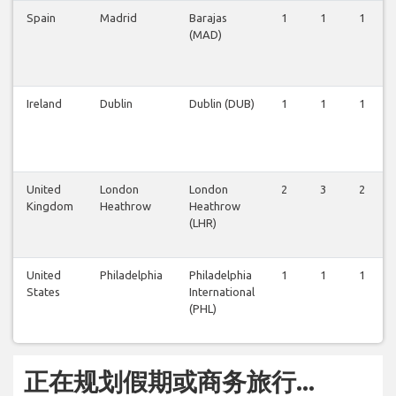
Spain
Madrid
Barajas
1
1
1
(MAD)
Ireland
Dublin
Dublin (DUB)
1
1
1
United
London
London
2
3
2
Kingdom
Heathrow
Heathrow
(LHR)
United
Philadelphia
Philadelphia
1
1
1
States
International
(PHL)
正在规划假期或商务旅行...