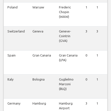
Poland
Warsaw
Frederic
1
1
1
Chopin
(WAW)
Switzerland
Geneva
Geneve-
3
3
3
Cointrin
(GVA)
Spain
Gran Canaria
Gran Canaria
0
1
0
(LPA)
Italy
Bologna
Guglielmo
0
1
1
Marconi
(BLQ)
Germany
Hamburg
Hamburg
3
1
3
Airport