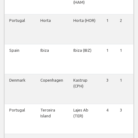
(HAM)
Portugal
Horta
Horta (HOR)
1
2
1
Spain
Ibiza
Ibiza (IBZ)
1
1
1
Denmark
Copenhagen
Kastrup
3
1
2
(CPH)
Portugal
Terceira
Lajes Ab
4
3
3
Island
(TER)