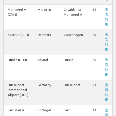
Mohamed V
Morocco
Casablanca
14
查
(CMN)
Mohamed V
看
航
班
Kastrup (CPH)
Denmark
Copenhagen
29
查
看
航
班
Dublin (DUB)
Ireland
Dublin
29
查
看
航
班
Düsseldorf
Germany
Dusseldorf
23
查
International
看
Airport (DUS)
航
班
Faro (FAO)
Portugal
Faro
43
查
看