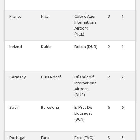
France
Nice
Côte d'Azur
3
1
1
International
Airport
(NCE)
Ireland
Dublin
Dublin (DUB)
2
1
1
Germany
Dusseldorf
Düsseldorf
2
2
2
International
Airport
(DUS)
Spain
Barcelona
El Prat De
6
6
6
Llobregat
(BCN)
Portugal
Faro
Faro (FAO)
3
3
3