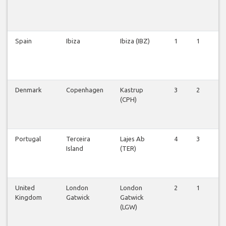
Spain
Ibiza
Ibiza (IBZ)
1
1
1
Denmark
Copenhagen
Kastrup
3
2
3
(CPH)
Portugal
Terceira
Lajes Ab
4
3
3
Island
(TER)
United
London
London
2
1
1
Kingdom
Gatwick
Gatwick
(LGW)