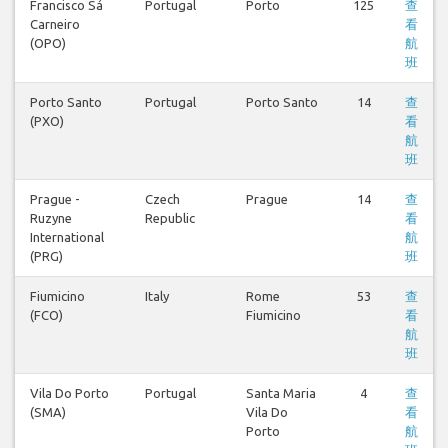
Francisco Sá
Portugal
Porto
125
查
Carneiro
看
(OPO)
航
班
Porto Santo
Portugal
Porto Santo
14
查
(PXO)
看
航
班
Prague -
Czech
Prague
14
查
Ruzyne
Republic
看
International
航
(PRG)
班
Fiumicino
Italy
Rome
53
查
(FCO)
Fiumicino
看
航
班
Vila Do Porto
Portugal
Santa Maria
4
查
(SMA)
Vila Do
看
Porto
航