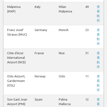
Malpensa
Italy
Milan
49
查
(MXP)
Malpensa
看
航
班
Franz Josef
Germany
Munich
23
查
Strauss (MUC)
看
航
班
Côte d'Azur
France
Nice
31
查
International
看
Airport (NCE)
航
班
Oslo Airport,
Norway
Oslo
11
查
Gardermoen
看
(OSL)
航
班
Son Sant Joan
Spain
Palma
12
查
Airport (PMI)
Mallorca
看