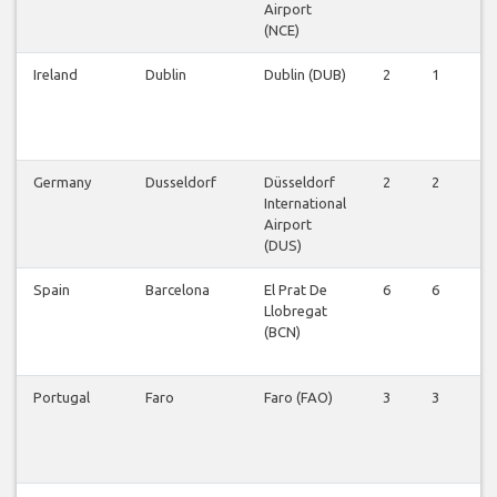
Airport
(NCE)
Ireland
Dublin
Dublin (DUB)
2
1
2
Germany
Dusseldorf
Düsseldorf
2
2
2
International
Airport
(DUS)
Spain
Barcelona
El Prat De
6
6
5
Llobregat
(BCN)
Portugal
Faro
Faro (FAO)
3
3
3