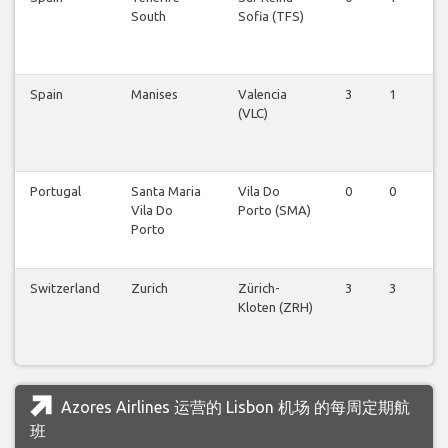
South
Sofia (TFS)
Spain
Manises
Valencia
3
1
2
(VLC)
Portugal
Santa Maria
Vila Do
0
0
0
Vila Do
Porto (SMA)
Porto
Switzerland
Zurich
Zürich-
3
3
3
Kloten (ZRH)
Azores Airlines 运营的 Lisbon 机场 的每周定期航
班