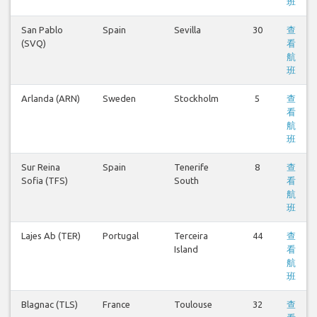
班
San Pablo
Spain
Sevilla
30
查
(SVQ)
看
航
班
Arlanda (ARN)
Sweden
Stockholm
5
查
看
航
班
Sur Reina
Spain
Tenerife
8
查
Sofia (TFS)
South
看
航
班
Lajes Ab (TER)
Portugal
Terceira
44
查
Island
看
航
班
Blagnac (TLS)
France
Toulouse
32
查