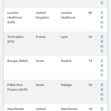
班
London
United
London
80
查
Heathrow
Kingdom
Heathrow
看
(LHR)
航
班
St-Exupéry
France
Lyon
26
查
(LYS)
看
航
班
Barajas (MAD)
Spain
Madrid
74
查
看
航
班
Pablo Ruiz
Spain
Malaga
30
查
Picasso (AGP)
看
航
班
Manchester
United
Manchester
18
查