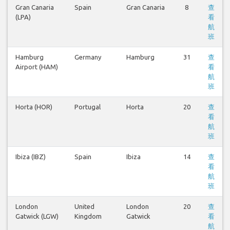
Gran Canaria
Spain
Gran Canaria
8
查
(LPA)
看
航
班
Hamburg
Germany
Hamburg
31
查
Airport (HAM)
看
航
班
Horta (HOR)
Portugal
Horta
20
查
看
航
班
Ibiza (IBZ)
Spain
Ibiza
14
查
看
航
班
London
United
London
20
查
Gatwick (LGW)
Kingdom
Gatwick
看
航