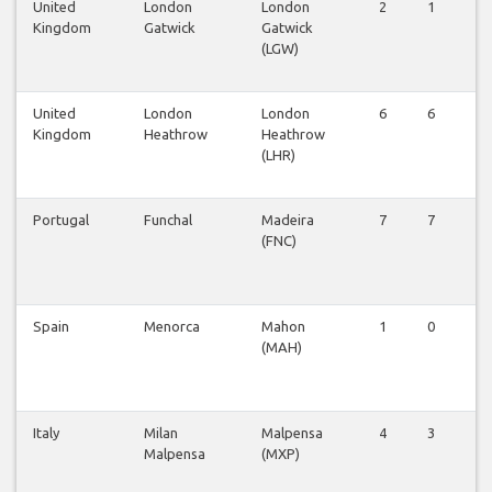
United
London
London
2
1
1
Kingdom
Gatwick
Gatwick
(LGW)
United
London
London
6
6
6
Kingdom
Heathrow
Heathrow
(LHR)
Portugal
Funchal
Madeira
7
7
7
(FNC)
Spain
Menorca
Mahon
1
0
1
(MAH)
Italy
Milan
Malpensa
4
3
4
Malpensa
(MXP)