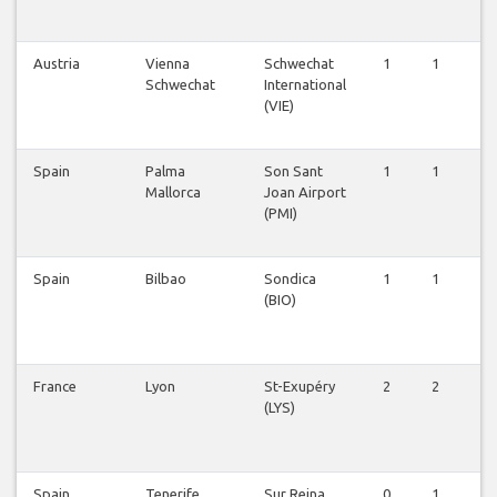
Austria
Vienna
Schwechat
1
1
1
Schwechat
International
(VIE)
Spain
Palma
Son Sant
1
1
1
Mallorca
Joan Airport
(PMI)
Spain
Bilbao
Sondica
1
1
1
(BIO)
France
Lyon
St-Exupéry
2
2
2
(LYS)
Spain
Tenerife
Sur Reina
0
1
0