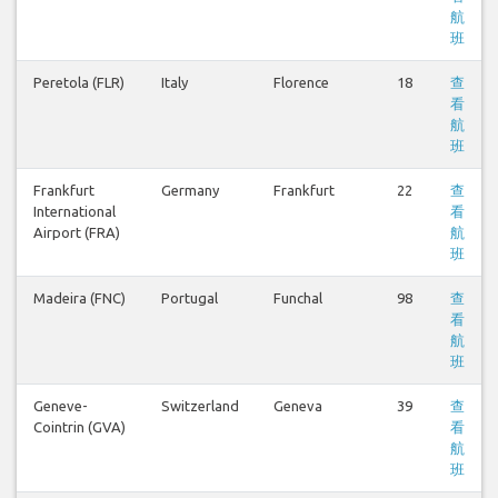
航
班
Peretola (FLR)
Italy
Florence
18
查
看
航
班
Frankfurt
Germany
Frankfurt
22
查
International
看
Airport (FRA)
航
班
Madeira (FNC)
Portugal
Funchal
98
查
看
航
班
Geneve-
Switzerland
Geneva
39
查
Cointrin (GVA)
看
航
班