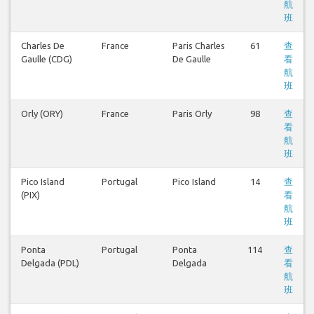
航
班
Charles De
France
Paris Charles
61
查
Gaulle (CDG)
De Gaulle
看
航
班
Orly (ORY)
France
Paris Orly
98
查
看
航
班
Pico Island
Portugal
Pico Island
14
查
(PIX)
看
航
班
Ponta
Portugal
Ponta
114
查
Delgada (PDL)
Delgada
看
航
班