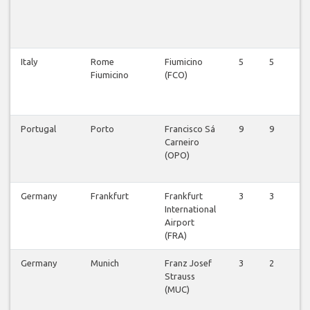
Italy
Rome
Fiumicino
5
5
5
Fiumicino
(FCO)
Portugal
Porto
Francisco Sá
9
9
8
Carneiro
(OPO)
Germany
Frankfurt
Frankfurt
3
3
2
International
Airport
(FRA)
Germany
Munich
Franz Josef
3
2
2
Strauss
(MUC)