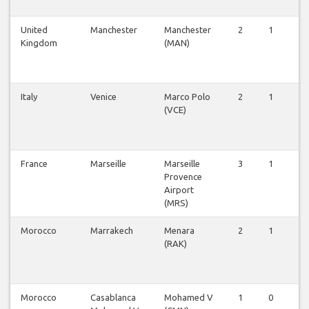
United
Manchester
Manchester
2
1
1
Kingdom
(MAN)
Italy
Venice
Marco Polo
2
1
1
(VCE)
France
Marseille
Marseille
3
1
1
Provence
Airport
(MRS)
Morocco
Marrakech
Menara
2
1
2
(RAK)
Morocco
Casablanca
Mohamed V
1
0
1