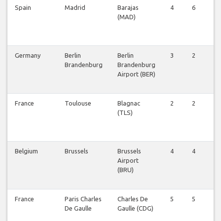
Spain
Madrid
Barajas
4
6
5
(MAD)
Germany
Berlin
Berlin
3
2
3
Brandenburg
Brandenburg
Airport (BER)
France
Toulouse
Blagnac
2
2
2
(TLS)
Belgium
Brussels
Brussels
4
4
4
Airport
(BRU)
France
Paris Charles
Charles De
5
5
5
De Gaulle
Gaulle (CDG)