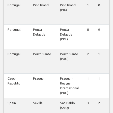
Portugal
Pico Island
Pico Island
1
0
1
(PIX)
Portugal
Ponta
Ponta
8
9
8
Delgada
Delgada
(PDL)
Portugal
Porto Santo
Porto Santo
2
1
1
(PXO)
Czech
Prague
Prague -
1
1
1
Republic
Ruzyne
International
(PRG)
Spain
Sevilla
San Pablo
3
2
1
(SVQ)