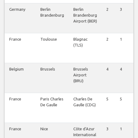
Germany
Berlin
Berlin
2
3
3
Brandenburg
Brandenburg
Airport (BER)
France
Toulouse
Blagnac
2
1
3
(TLS)
Belgium
Brussels
Brussels
4
4
4
Airport
(BRU)
France
Paris Charles
Charles De
5
5
5
De Gaulle
Gaulle (CDG)
France
Nice
Côte d'Azur
3
1
2
International