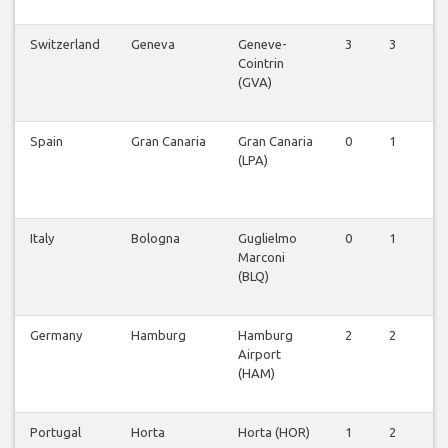
Switzerland
Geneva
Geneve-
3
3
3
Cointrin
(GVA)
Spain
Gran Canaria
Gran Canaria
0
1
0
(LPA)
Italy
Bologna
Guglielmo
0
1
1
Marconi
(BLQ)
Germany
Hamburg
Hamburg
2
2
2
Airport
(HAM)
Portugal
Horta
Horta (HOR)
1
2
1