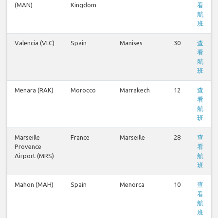
(MAN)
Kingdom
看
航
班
Valencia (VLC)
Spain
Manises
30
查
看
航
班
Menara (RAK)
Morocco
Marrakech
12
查
看
航
班
Marseille
France
Marseille
28
查
Provence
看
Airport (MRS)
航
班
Mahon (MAH)
Spain
Menorca
10
查
看
航
班