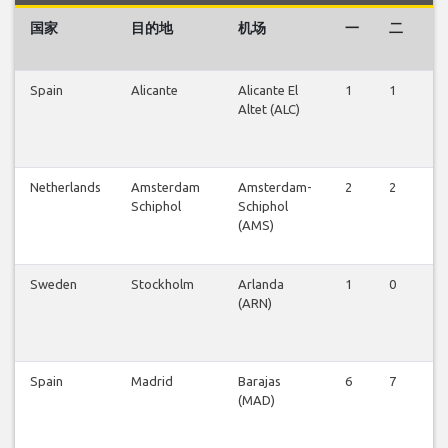
国家
目的地
机场
一
二
三
Spain
Alicante
Alicante El
1
1
1
Altet (ALC)
Netherlands
Amsterdam
Amsterdam-
2
2
2
Schiphol
Schiphol
(AMS)
Sweden
Stockholm
Arlanda
1
0
0
(ARN)
Spain
Madrid
Barajas
6
7
7
(MAD)