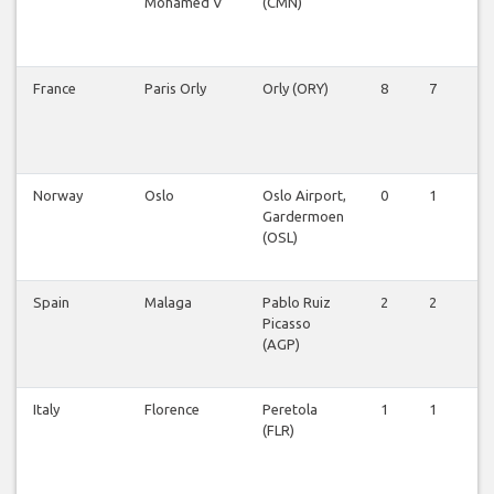
Mohamed V
(CMN)
France
Paris Orly
Orly (ORY)
8
7
7
Norway
Oslo
Oslo Airport,
0
1
1
Gardermoen
(OSL)
Spain
Malaga
Pablo Ruiz
2
2
2
Picasso
(AGP)
Italy
Florence
Peretola
1
1
1
(FLR)