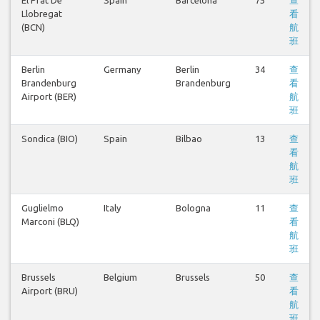
Llobregat
看
(BCN)
航
班
Berlin
Germany
Berlin
34
查
Brandenburg
Brandenburg
看
Airport (BER)
航
班
Sondica (BIO)
Spain
Bilbao
13
查
看
航
班
Guglielmo
Italy
Bologna
11
查
Marconi (BLQ)
看
航
班
Brussels
Belgium
Brussels
50
查
Airport (BRU)
看
航
班