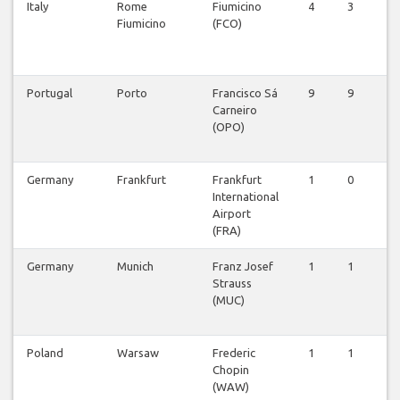
Italy
Rome
Fiumicino
4
3
3
Fiumicino
(FCO)
Portugal
Porto
Francisco Sá
9
9
8
Carneiro
(OPO)
Germany
Frankfurt
Frankfurt
1
0
1
International
Airport
(FRA)
Germany
Munich
Franz Josef
1
1
1
Strauss
(MUC)
Poland
Warsaw
Frederic
1
1
1
Chopin
(WAW)