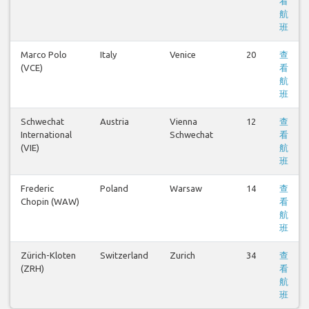
看
航
班
Marco Polo
Italy
Venice
20
查
(VCE)
看
航
班
Schwechat
Austria
Vienna
12
查
International
Schwechat
看
(VIE)
航
班
Frederic
Poland
Warsaw
14
查
Chopin (WAW)
看
航
班
Zürich-Kloten
Switzerland
Zurich
34
查
(ZRH)
看
航
班