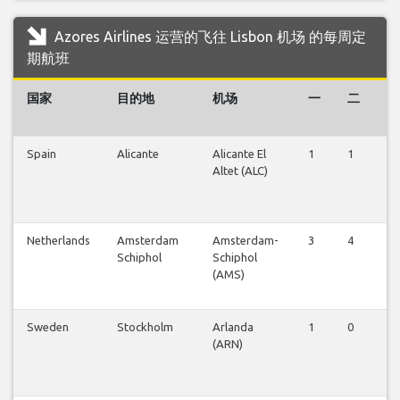
Azores Airlines 运营的飞往 Lisbon 机场 的每周定
期航班
国家
目的地
机场
一
二
三
Spain
Alicante
Alicante El
1
1
1
Altet (ALC)
Netherlands
Amsterdam
Amsterdam-
3
4
4
Schiphol
Schiphol
(AMS)
Sweden
Stockholm
Arlanda
1
0
0
(ARN)