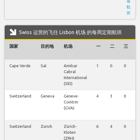
看
航
班
Swiss 运营的飞往 Lisbon 机场 的每周定期航班
国家
目的地
机场
一
二
三
Cape Verde
Sal
Amilcar
1
0
0
0
Cabral
International
(SID)
Switzerland
Geneva
Geneve-
4
3
0
0
Cointrin
(GVA)
Switzerland
Zurich
Zürich-
6
4
0
0
Kloten
(ZRH)