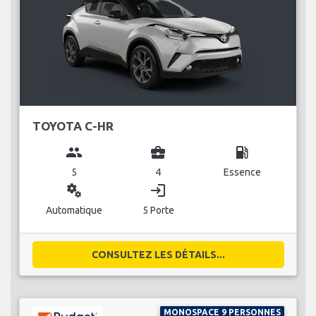
TOYOTA C-HR
group
business_center
local_gas_station
5
4
Essence
miscellaneous_services
login
Automatique
5 Porte
CONSULTEZ LES DÉTAILS...
MONOSPACE 9 PERSONNES