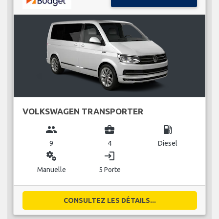
VOLKSWAGEN TRANSPORTER
group
business_center
local_gas_station
9
4
Diesel
miscellaneous_services
login
Manuelle
5 Porte
CONSULTEZ LES DÉTAILS...