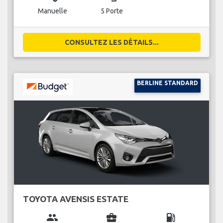
Manuelle
5 Porte
CONSULTEZ LES DÉTAILS...
BERLINE STANDARD
TOYOTA AVENSIS ESTATE
group
business_center
local_gas_station