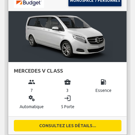
MONOSPACE 7 PERSONNES
MERCEDES V CLASS
group
business_center
local_gas_station
7
3
Essence
miscellaneous_services
login
Automatique
5 Porte
CONSULTEZ LES DÉTAILS...