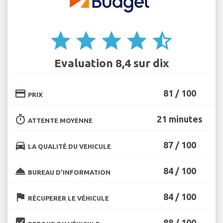
star
star
star
star
star_half
Evaluation 8,4 sur dix
credit_card
81 / 100
PRIX
timer
21 minutes
ATTENTE MOYENNE
directions_car
87 / 100
LA QUALITÉ DU VEHICULE
room_service
84 / 100
BUREAU D'INFORMATION
flag
84 / 100
RÉCUPERER LE VÉHICULE
beenhere
88 / 100