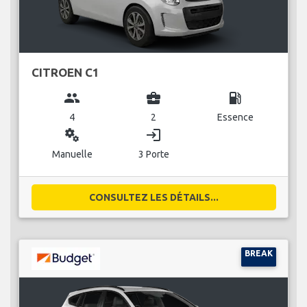
CITROEN C1
group
business_center
local_gas_station
4
2
Essence
miscellaneous_services
login
Manuelle
3 Porte
CONSULTEZ LES DÉTAILS...
BREAK