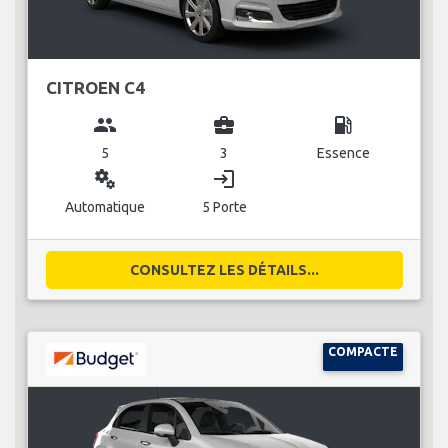
CITROEN C4
group
business_center
local_gas_station
5
3
Essence
miscellaneous_services
login
Automatique
5 Porte
CONSULTEZ LES DÉTAILS...
COMPACTE