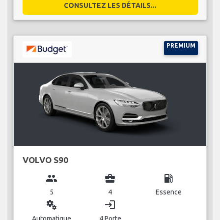
CONSULTEZ LES DÉTAILS...
PREMIUM
VOLVO S90
group
business_center
local_gas_station
5
4
Essence
miscellaneous_services
login
Automatique
4 Porte