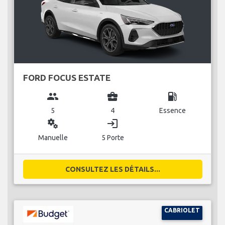
FORD FOCUS ESTATE
group
business_center
local_gas_station
5
4
Essence
miscellaneous_services
login
Manuelle
5 Porte
CONSULTEZ LES DÉTAILS...
CABRIOLET