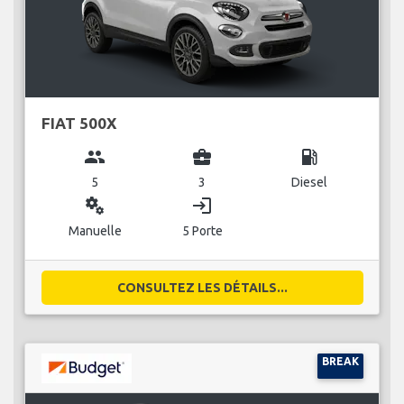
FIAT 500X
group
business_center
local_gas_station
5
3
Diesel
miscellaneous_services
login
Manuelle
5 Porte
CONSULTEZ LES DÉTAILS...
BREAK