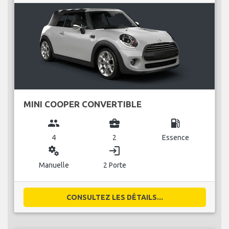
MINI COOPER CONVERTIBLE
group
business_center
local_gas_station
4
2
Essence
miscellaneous_services
login
Manuelle
2 Porte
CONSULTEZ LES DÉTAILS...