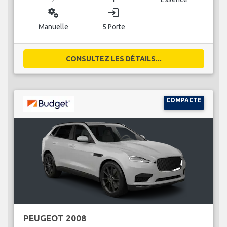
miscellaneous_services
login
Manuelle
5 Porte
CONSULTEZ LES DÉTAILS...
COMPACTE
PEUGEOT 2008