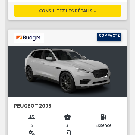
CONSULTEZ LES DÉTAILS...
COMPACTE
PEUGEOT 2008
group
business_center
local_gas_station
5
3
Essence
miscellaneous_services
login