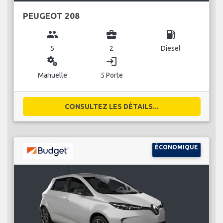
PEUGEOT 208
group
business_center
local_gas_station
5
2
Diesel
miscellaneous_services
login
Manuelle
5 Porte
CONSULTEZ LES DÉTAILS...
ÉCONOMIQUE