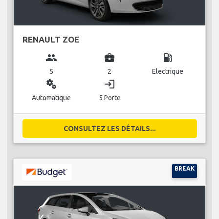
RENAULT ZOE
group
business_center
local_gas_station
5
2
Electrique
miscellaneous_services
login
Automatique
5 Porte
CONSULTEZ LES DÉTAILS...
BREAK