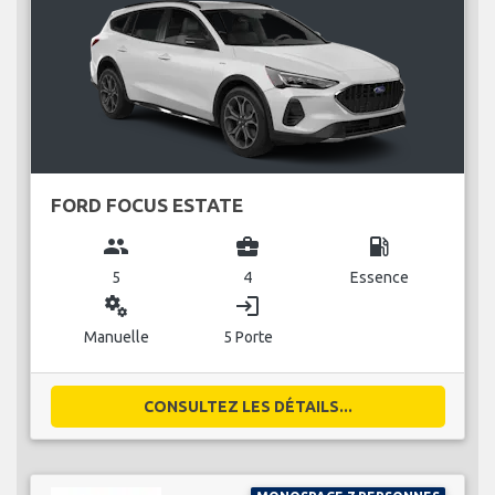
FORD FOCUS ESTATE
group
business_center
local_gas_station
5
4
Essence
miscellaneous_services
login
Manuelle
5 Porte
CONSULTEZ LES DÉTAILS...