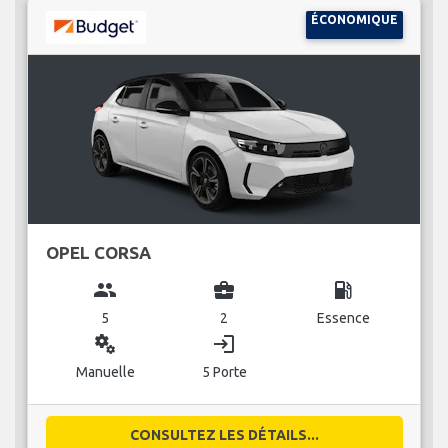
ÉCONOMIQUE
OPEL CORSA
group
business_center
local_gas_station
5
2
Essence
miscellaneous_services
login
Manuelle
5 Porte
CONSULTEZ LES DÉTAILS...