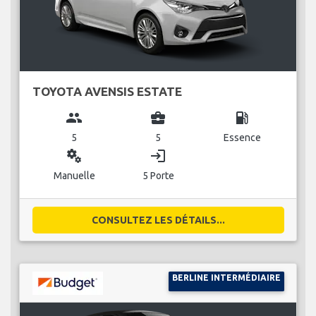
TOYOTA AVENSIS ESTATE
group
business_center
local_gas_station
5
5
Essence
miscellaneous_services
login
Manuelle
5 Porte
CONSULTEZ LES DÉTAILS...
BERLINE INTERMÉDIAIRE