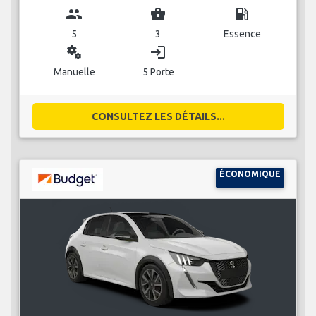
group
business_center
local_gas_station
5
3
Essence
miscellaneous_services
login
Manuelle
5 Porte
CONSULTEZ LES DÉTAILS...
ÉCONOMIQUE