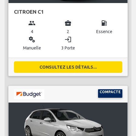
CITROEN C1
group
business_center
local_gas_station
4
2
Essence
miscellaneous_services
login
Manuelle
3 Porte
CONSULTEZ LES DÉTAILS...
COMPACTE