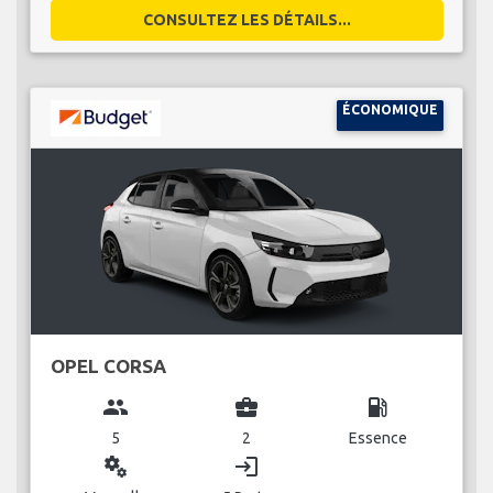
CONSULTEZ LES DÉTAILS...
ÉCONOMIQUE
OPEL CORSA
group
business_center
local_gas_station
5
2
Essence
miscellaneous_services
login