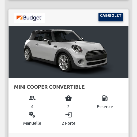
CABRIOLET
MINI COOPER CONVERTIBLE
group
business_center
local_gas_station
4
2
Essence
miscellaneous_services
login
Manuelle
2 Porte