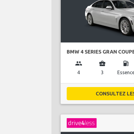
BMW 4 SERIES GRAN COUP
group
business_center
local_gas_station
4
3
Essenc
CONSULTEZ LES 