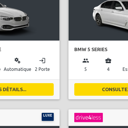
E
BMW 5 SERIES
miscellaneous_services
login
group
business_center
l
e
Automatique
2 Porte
5
4
Es
DÉTAILS...
CONSULTEZ
LUXE