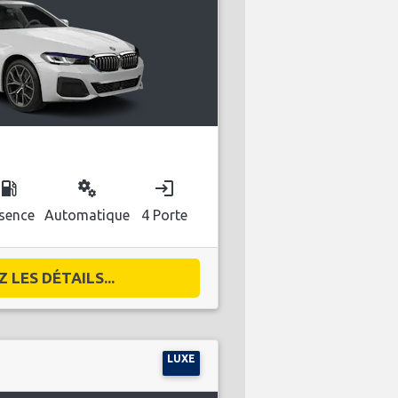
ocal_gas_station
miscellaneous_services
login
sence
Automatique
4 Porte
 LES DÉTAILS...
LUXE