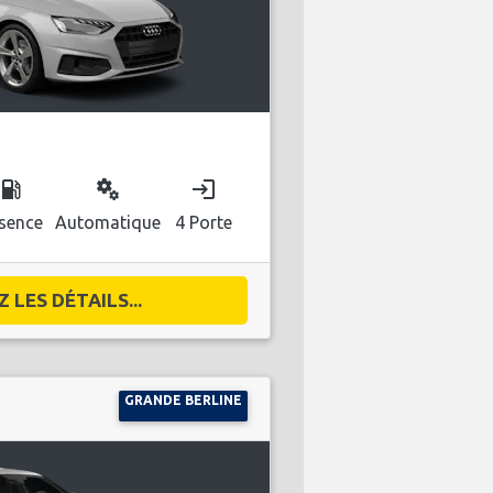
ocal_gas_station
miscellaneous_services
login
sence
Automatique
4 Porte
 LES DÉTAILS...
GRANDE BERLINE