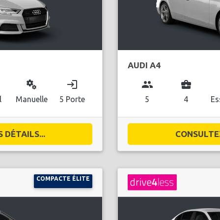
AUDI A4
miscellaneous_services
login
group
business_center
l
l
Manuelle
5 Porte
5
4
Es
DÉTAILS...
CONSULTEZ
COMPACTE ÉLITE