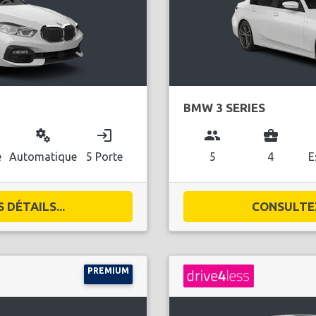
BMW 3 SERIES
miscellaneous_services
login
group
business_center
e
Automatique
5 Porte
5
4
E
DÉTAILS...
CONSULTEZ
PREMIUM