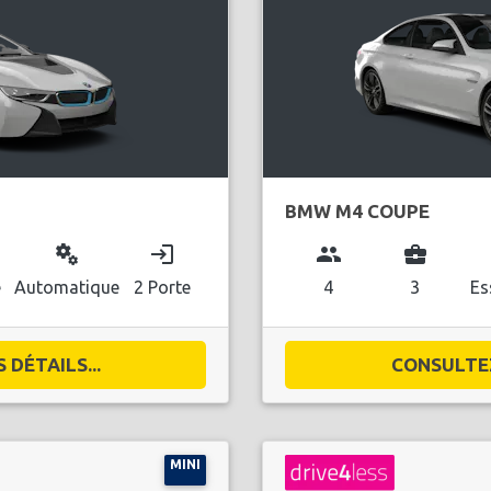
BMW M4 COUPE
miscellaneous_services
login
group
business_center
l
e
Automatique
2 Porte
4
3
Es
DÉTAILS...
CONSULTEZ
MINI