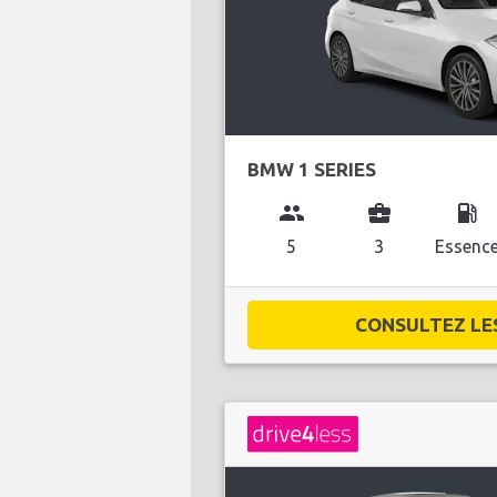
BMW 1 SERIES
group
business_center
local_gas_station
5
3
Essenc
CONSULTEZ LES 