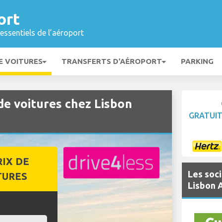
ort
essentiels de l’aéroport
E VOITURES
TRANSFERTS D'AÉROPORT
PARKING
e voitures chez Lisbon
GRATUI
RIX DE
Les soci
TURES
Lisbon 