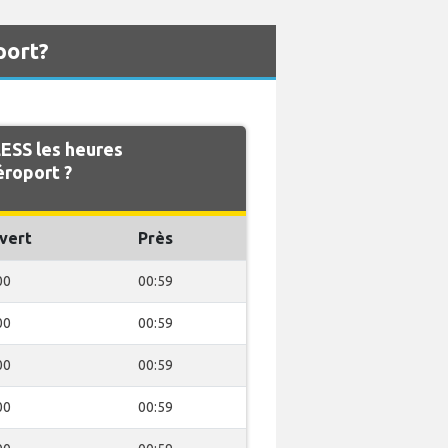
port?
ESS les heures
éroport ?
vert
Près
00
00:59
00
00:59
00
00:59
00
00:59