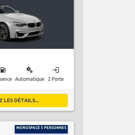
ocal_gas_station
miscellaneous_services
login
sence
Automatique
2 Porte
 LES DÉTAILS...
MONOSPACE 5 PERSONNES