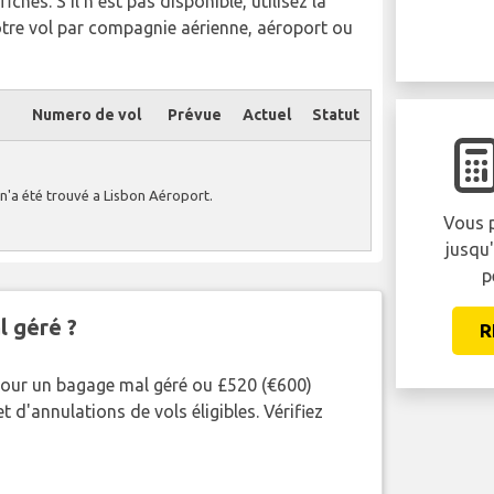
chés. S'il n'est pas disponible, utilisez la
otre vol par compagnie aérienne, aéroport ou
Numero de vol
Prévue
Actuel
Statut
n'a été trouvé a Lisbon Aéroport.
Vous p
jusqu
p
l géré ?
R
pour un bagage mal géré ou £520 (€600)
 d'annulations de vols éligibles. Vérifiez