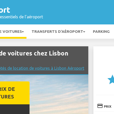
ort
essentiels de l’aéroport
E VOITURES
TRANSFERTS D'AÉROPORT
PARKING
e voitures chez Lisbon
tés de location de voitures à Lisbon Aéroport
st
RIX DE
TURES
credit_card
PRIX