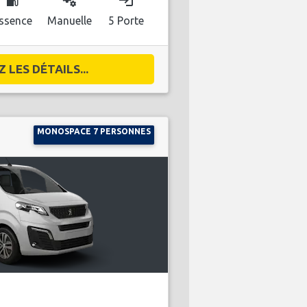
local_gas_station
miscellaneous_services
login
ssence
Manuelle
5 Porte
 LES DÉTAILS...
MONOSPACE 7 PERSONNES