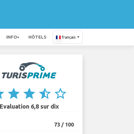
INFO
HÔTELS
français
ar
star
star
star_half
star_border
Evaluation 6,8 sur dix
73 / 100