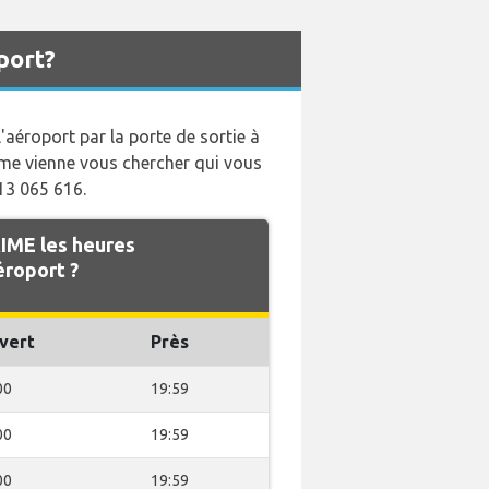
port?
'aéroport par la porte de sortie à
ime vienne vous chercher qui vous
913 065 616.
IME les heures
éroport ?
vert
Près
00
19:59
00
19:59
00
19:59