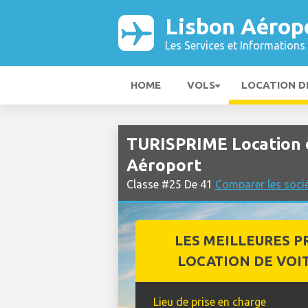
Lisbon Aérop
Les Services et Informations 
HOME
VOLS
LOCATION D
TURISPRIME Location d
Aéroport
Classe #25 De 41
Comparer les socié
LES MEILLEURES P
LOCATION DE VOI
Lieu de prise en charge