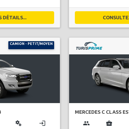
DÉTAILS...
CONSULTEZ
CAMION - PETIT/MOYEN
B
MERCEDES C CLASS E
miscellaneous_services
login
group
business_center
l