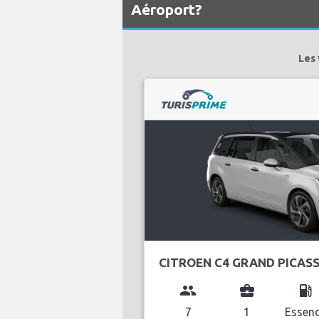
Aéroport?
Les 
CITROEN C4 GRAND PICAS
group
business_center
local_gas_station
7
1
Essen