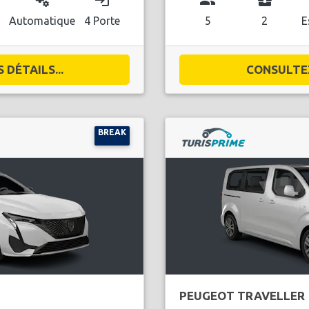
miscellaneous_services
login
group
business_center
Automatique
4 Porte
5
2
E
DÉTAILS...
CONSULTEZ
BREAK
PEUGEOT TRAVELLER