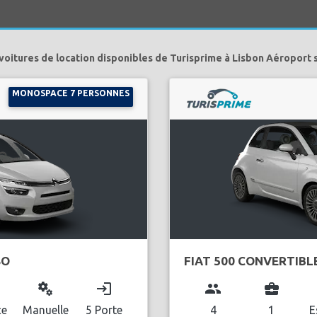
voitures de location disponibles de Turisprime à Lisbon Aéroport 
MONOSPACE 7 PERSONNES
SO
FIAT 500 CONVERTIBL
miscellaneous_services
login
group
business_center
ce
Manuelle
5 Porte
4
1
E