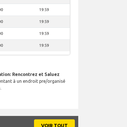
00
19:59
00
19:59
00
19:59
00
19:59
ation: Rencontrez et Saluez
ntant à un endroit pre/organisé
.
VOIR TOUT