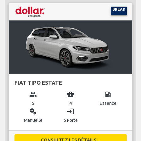
BREAK
FIAT TIPO ESTATE
group
business_center
local_gas_station
5
4
Essence
miscellaneous_services
login
Manuelle
5 Porte
CONSULTEZ LES DÉTAILS...