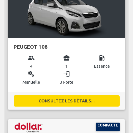
PEUGEOT 108
group
business_center
local_gas_station
4
1
Essence
miscellaneous_services
login
Manuelle
3 Porte
CONSULTEZ LES DÉTAILS...
COMPACTE