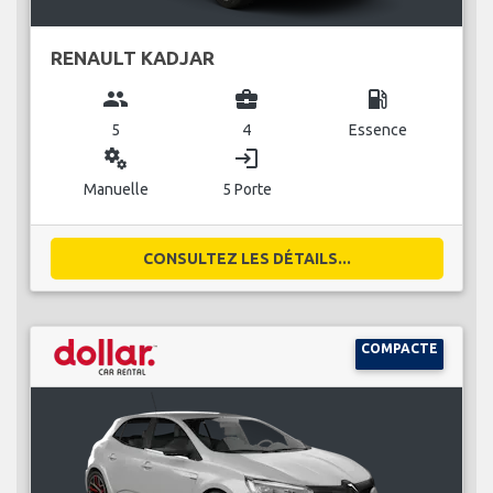
RENAULT KADJAR
group
business_center
local_gas_station
5
4
Essence
miscellaneous_services
login
Manuelle
5 Porte
CONSULTEZ LES DÉTAILS...
COMPACTE