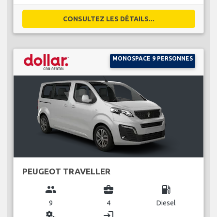
CONSULTEZ LES DÉTAILS...
MONOSPACE 9 PERSONNES
PEUGEOT TRAVELLER
group
business_center
local_gas_station
9
4
Diesel
miscellaneous_services
login