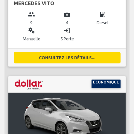
MERCEDES VITO
group
business_center
local_gas_station
9
4
Diesel
miscellaneous_services
login
Manuelle
5 Porte
CONSULTEZ LES DÉTAILS...
ÉCONOMIQUE