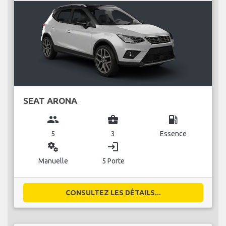
SEAT ARONA
group
business_center
local_gas_station
5
3
Essence
miscellaneous_services
login
Manuelle
5 Porte
CONSULTEZ LES DÉTAILS...