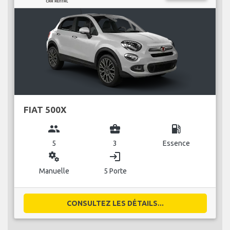
FIAT 500X
group
business_center
local_gas_station
5
3
Essence
miscellaneous_services
login
Manuelle
5 Porte
CONSULTEZ LES DÉTAILS...