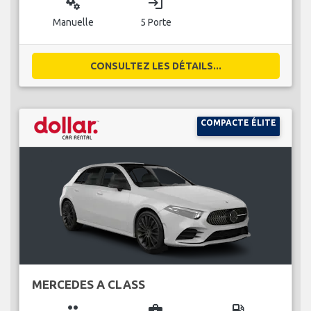
miscellaneous_services
login
Manuelle
5 Porte
CONSULTEZ LES DÉTAILS...
COMPACTE ÉLITE
MERCEDES A CLASS
group
business_center
local_gas_station