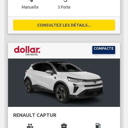
Manuelle
5 Porte
CONSULTEZ LES DÉTAILS...
COMPACTE
RENAULT CAPTUR
group
business_center
local_gas_station