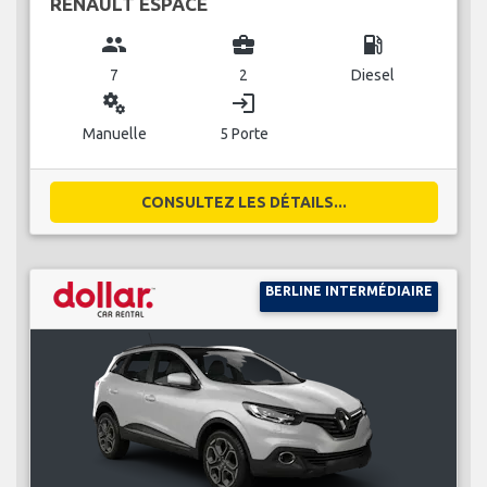
RENAULT ESPACE
group
business_center
local_gas_station
7
2
Diesel
miscellaneous_services
login
Manuelle
5 Porte
CONSULTEZ LES DÉTAILS...
BERLINE INTERMÉDIAIRE