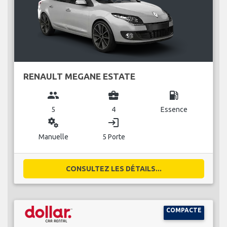
RENAULT MEGANE ESTATE
group
business_center
local_gas_station
5
4
Essence
miscellaneous_services
login
Manuelle
5 Porte
CONSULTEZ LES DÉTAILS...
COMPACTE