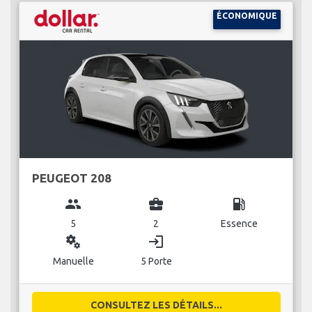
ÉCONOMIQUE
PEUGEOT 208
group
business_center
local_gas_station
5
2
Essence
miscellaneous_services
login
Manuelle
5 Porte
CONSULTEZ LES DÉTAILS...