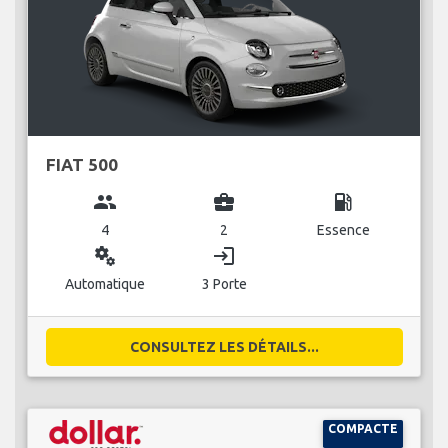
FIAT 500
group
business_center
local_gas_station
4
2
Essence
miscellaneous_services
login
Automatique
3 Porte
CONSULTEZ LES DÉTAILS...
COMPACTE