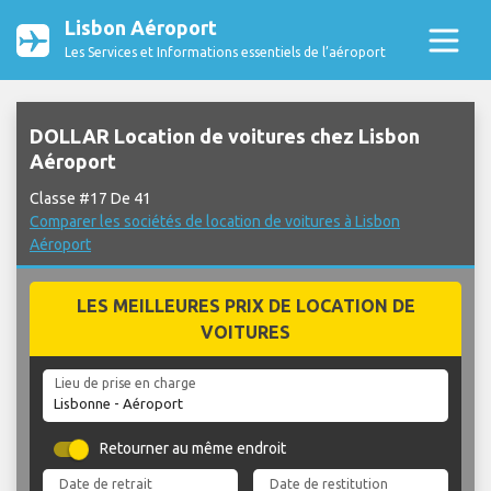
Lisbon Aéroport
Les Services et Informations essentiels de l’aéroport
DOLLAR Location de voitures chez Lisbon
Aéroport
Classe #17 De 41
Comparer les sociétés de location de voitures à Lisbon
Aéroport
LES MEILLEURES PRIX DE LOCATION DE
VOITURES
Lieu de prise en charge
Retourner au même endroit
Date de retrait
Date de restitution