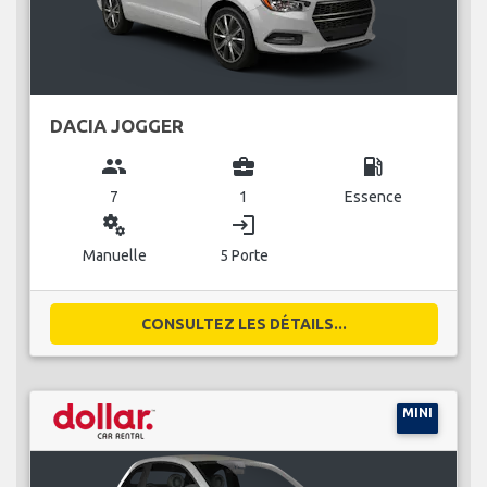
DACIA JOGGER
group
business_center
local_gas_station
7
1
Essence
miscellaneous_services
login
Manuelle
5 Porte
CONSULTEZ LES DÉTAILS...
MINI