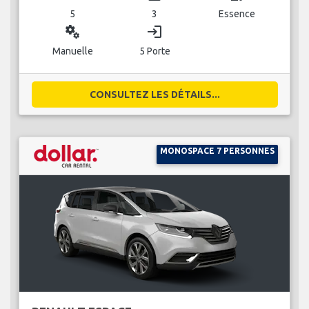
5
3
Essence
miscellaneous_services
login
Manuelle
5 Porte
CONSULTEZ LES DÉTAILS...
MONOSPACE 7 PERSONNES