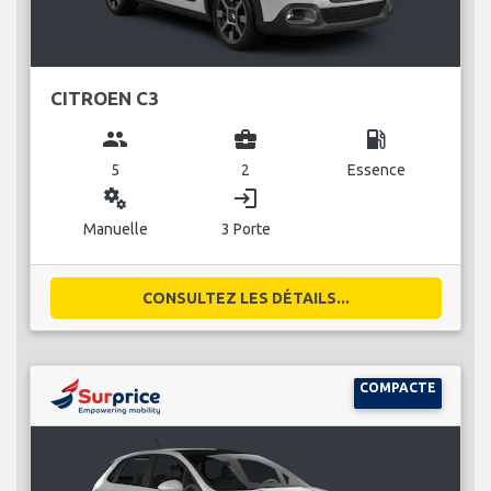
CITROEN C3
group
business_center
local_gas_station
5
2
Essence
miscellaneous_services
login
Manuelle
3 Porte
CONSULTEZ LES DÉTAILS...
COMPACTE