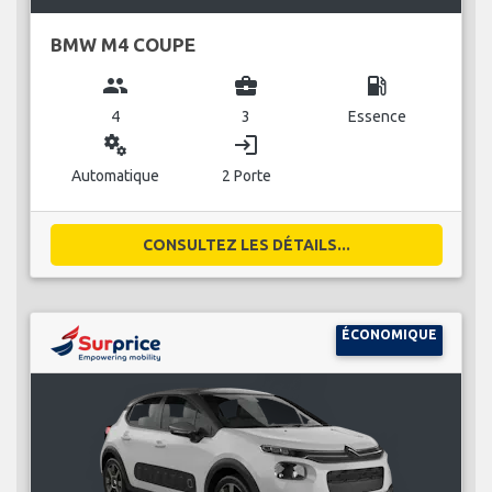
BMW M4 COUPE
group
business_center
local_gas_station
4
3
Essence
miscellaneous_services
login
Automatique
2 Porte
CONSULTEZ LES DÉTAILS...
ÉCONOMIQUE