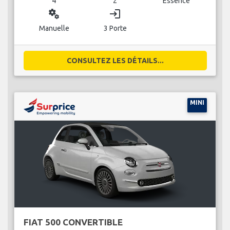
4
2
Essence
miscellaneous_services
login
Manuelle
3 Porte
CONSULTEZ LES DÉTAILS...
MINI
FIAT 500 CONVERTIBLE