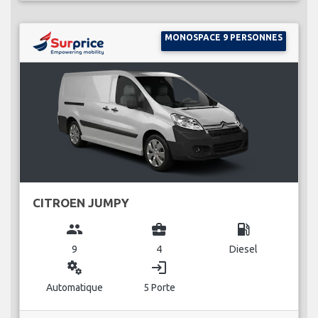
MONOSPACE 9 PERSONNES
CITROEN JUMPY
group
business_center
local_gas_station
9
4
Diesel
miscellaneous_services
login
Automatique
5 Porte