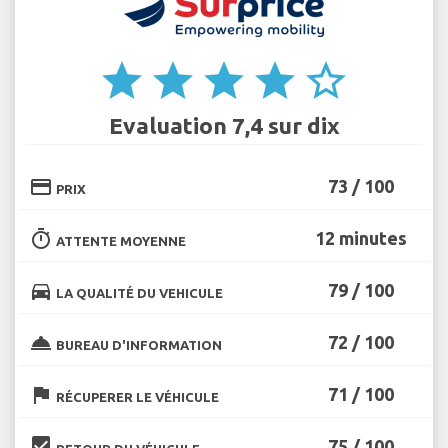
star
star
star
star
star_border
Evaluation 7,4 sur dix
credit_card
73 / 100
PRIX
timer
12 minutes
ATTENTE MOYENNE
directions_car
79 / 100
LA QUALITÉ DU VEHICULE
room_service
72 / 100
BUREAU D'INFORMATION
flag
71 / 100
RÉCUPERER LE VÉHICULE
beenhere
75 / 100