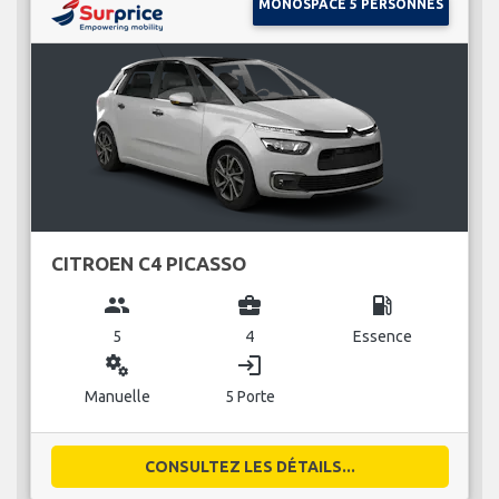
MONOSPACE 5 PERSONNES
CITROEN C4 PICASSO
group
business_center
local_gas_station
5
4
Essence
miscellaneous_services
login
Manuelle
5 Porte
CONSULTEZ LES DÉTAILS...