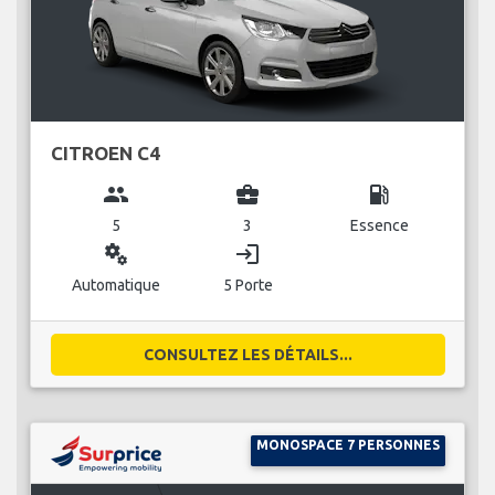
CITROEN C4
group
business_center
local_gas_station
5
3
Essence
miscellaneous_services
login
Automatique
5 Porte
CONSULTEZ LES DÉTAILS...
MONOSPACE 7 PERSONNES