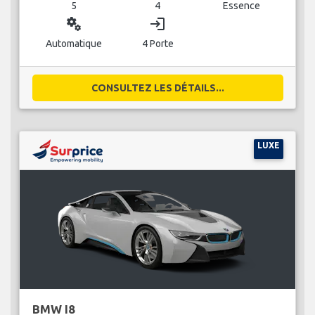
5
4
Essence
miscellaneous_services
login
Automatique
4 Porte
CONSULTEZ LES DÉTAILS...
LUXE
BMW I8