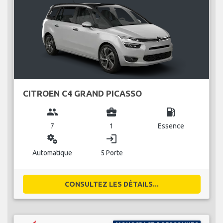
CITROEN C4 GRAND PICASSO
group
business_center
local_gas_station
7
1
Essence
miscellaneous_services
login
Automatique
5 Porte
CONSULTEZ LES DÉTAILS...