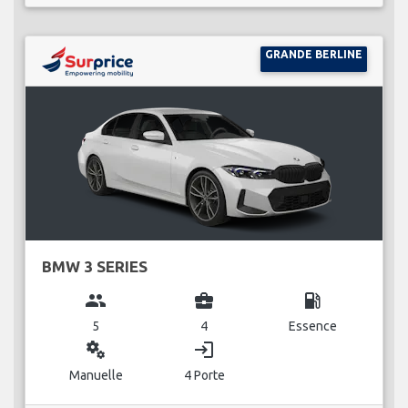
GRANDE BERLINE
BMW 3 SERIES
group
business_center
local_gas_station
5
4
Essence
miscellaneous_services
login
Manuelle
4 Porte