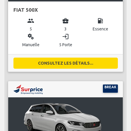
FIAT 500X
group
business_center
local_gas_station
5
3
Essence
miscellaneous_services
login
Manuelle
5 Porte
CONSULTEZ LES DÉTAILS...
BREAK