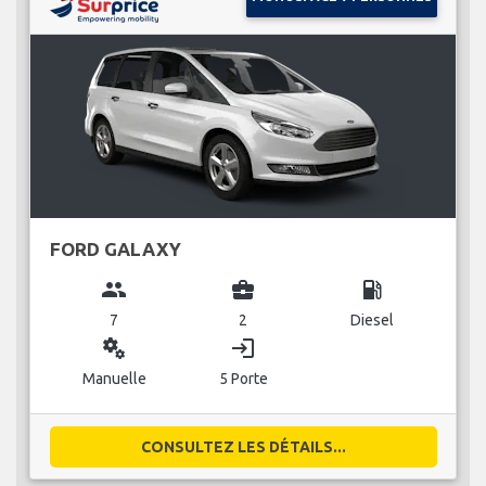
FORD GALAXY
group
business_center
local_gas_station
7
2
Diesel
miscellaneous_services
login
Manuelle
5 Porte
CONSULTEZ LES DÉTAILS...