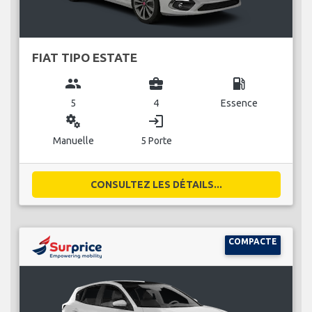
FIAT TIPO ESTATE
group
business_center
local_gas_station
5
4
Essence
miscellaneous_services
login
Manuelle
5 Porte
CONSULTEZ LES DÉTAILS...
COMPACTE