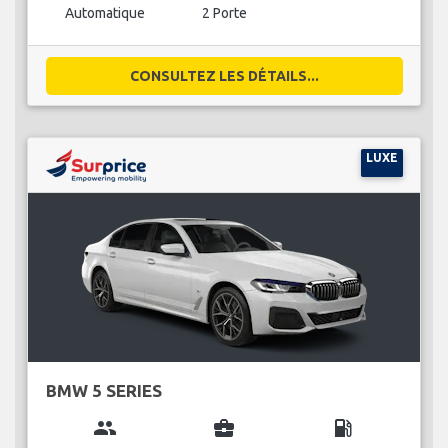
Automatique
2 Porte
CONSULTEZ LES DÉTAILS...
LUXE
BMW 5 SERIES
group
business_center
local_gas_station