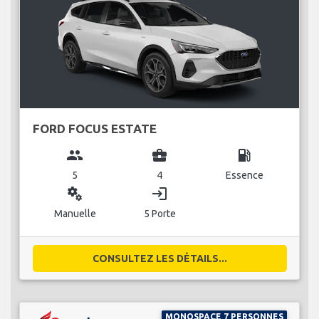
FORD FOCUS ESTATE
group
business_center
local_gas_station
5
4
Essence
miscellaneous_services
login
Manuelle
5 Porte
CONSULTEZ LES DÉTAILS...
MONOSPACE 7 PERSONNES