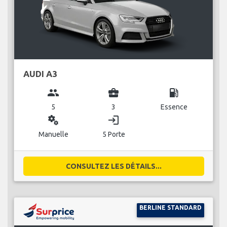
AUDI A3
group
business_center
local_gas_station
5
3
Essence
miscellaneous_services
login
Manuelle
5 Porte
CONSULTEZ LES DÉTAILS...
BERLINE STANDARD