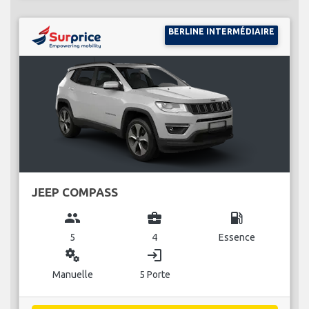
BERLINE INTERMÉDIAIRE
JEEP COMPASS
group
business_center
local_gas_station
5
4
Essence
miscellaneous_services
login
Manuelle
5 Porte