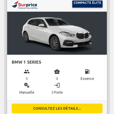
COMPACTE ÉLITE
BMW 1 SERIES
group
business_center
local_gas_station
5
3
Essence
miscellaneous_services
login
Manuelle
5 Porte
CONSULTEZ LES DÉTAILS...