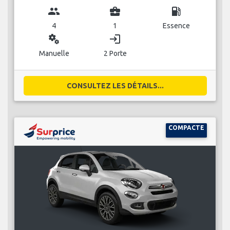
group
business_center
local_gas_station
4
1
Essence
miscellaneous_services
login
Manuelle
2 Porte
CONSULTEZ LES DÉTAILS...
COMPACTE