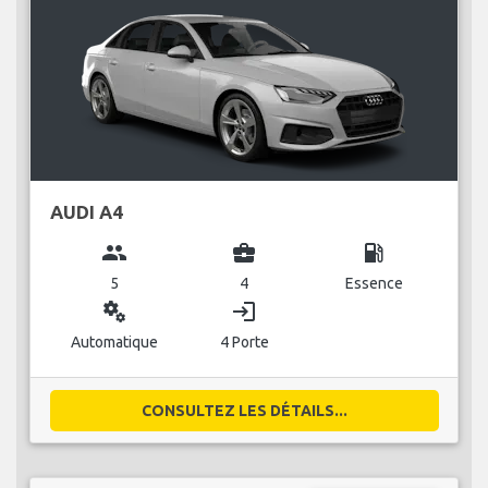
AUDI A4
group
business_center
local_gas_station
5
4
Essence
miscellaneous_services
login
Automatique
4 Porte
CONSULTEZ LES DÉTAILS...