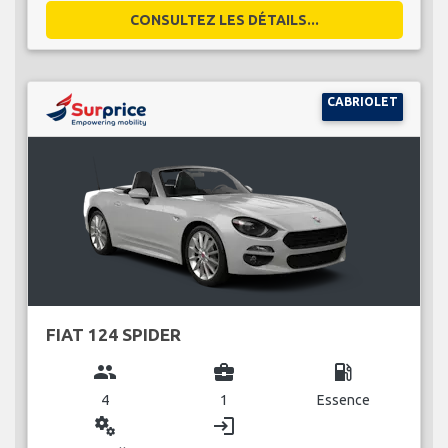
CONSULTEZ LES DÉTAILS...
CABRIOLET
FIAT 124 SPIDER
group
business_center
local_gas_station
4
1
Essence
miscellaneous_services
login