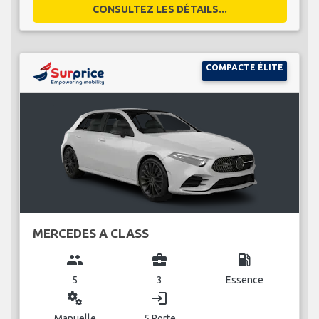
CONSULTEZ LES DÉTAILS...
COMPACTE ÉLITE
MERCEDES A CLASS
group
business_center
local_gas_station
5
3
Essence
miscellaneous_services
login
Manuelle
5 Porte