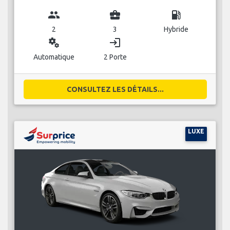
group
business_center
local_gas_station
2
3
Hybride
miscellaneous_services
login
Automatique
2 Porte
CONSULTEZ LES DÉTAILS...
LUXE