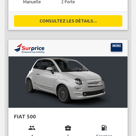
Manuelle
2 Porte
CONSULTEZ LES DÉTAILS...
MINI
FIAT 500
group
business_center
local_gas_station