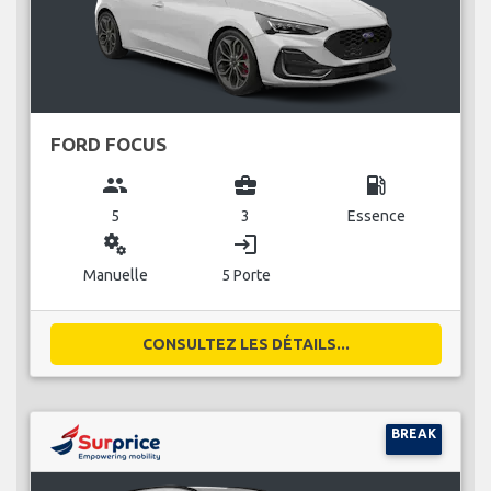
FORD FOCUS
group
business_center
local_gas_station
5
3
Essence
miscellaneous_services
login
Manuelle
5 Porte
CONSULTEZ LES DÉTAILS...
BREAK