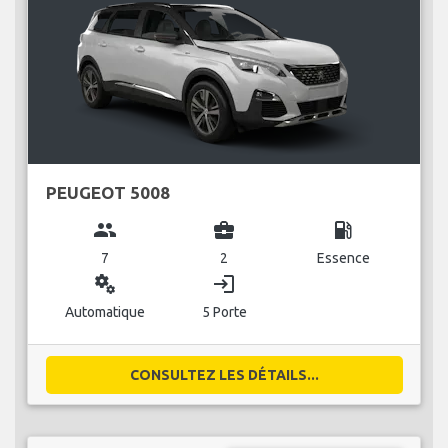
PEUGEOT 5008
group
business_center
local_gas_station
7
2
Essence
miscellaneous_services
login
Automatique
5 Porte
CONSULTEZ LES DÉTAILS...