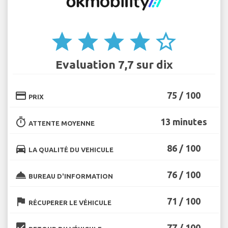
star
star
star
star
star_border
Evaluation 7,7 sur dix
credit_card
75 / 100
PRIX
timer
13 minutes
ATTENTE MOYENNE
directions_car
86 / 100
LA QUALITÉ DU VEHICULE
room_service
76 / 100
BUREAU D'INFORMATION
flag
71 / 100
RÉCUPERER LE VÉHICULE
beenhere
77 / 100