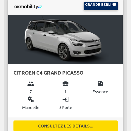
GRANDE BERLINE
CITROEN C4 GRAND PICASSO
group
business_center
local_gas_station
7
1
Essence
miscellaneous_services
login
Manuelle
5 Porte
CONSULTEZ LES DÉTAILS...