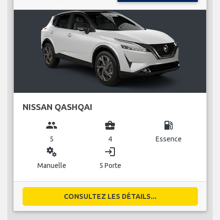
NISSAN QASHQAI
group
business_center
local_gas_station
5
4
Essence
miscellaneous_services
login
Manuelle
5 Porte
CONSULTEZ LES DÉTAILS...