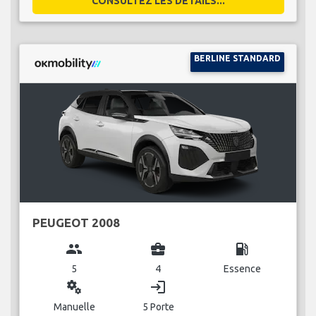
CONSULTEZ LES DÉTAILS...
BERLINE STANDARD
PEUGEOT 2008
group
business_center
local_gas_station
5
4
Essence
miscellaneous_services
login
Manuelle
5 Porte