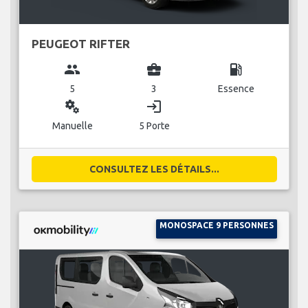
PEUGEOT RIFTER
group
business_center
local_gas_station
5
3
Essence
miscellaneous_services
login
Manuelle
5 Porte
CONSULTEZ LES DÉTAILS...
MONOSPACE 9 PERSONNES