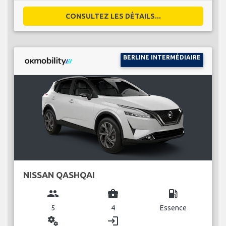
CONSULTEZ LES DÉTAILS...
BERLINE INTERMÉDIAIRE
NISSAN QASHQAI
group
business_center
local_gas_station
5
4
Essence
miscellaneous_services
login