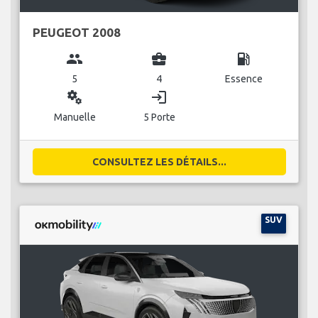
PEUGEOT 2008
group
business_center
local_gas_station
5
4
Essence
miscellaneous_services
login
Manuelle
5 Porte
CONSULTEZ LES DÉTAILS...
SUV