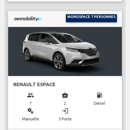
MONOSPACE 7 PERSONNES
RENAULT ESPACE
group
business_center
local_gas_station
7
2
Diesel
miscellaneous_services
login
Manuelle
5 Porte