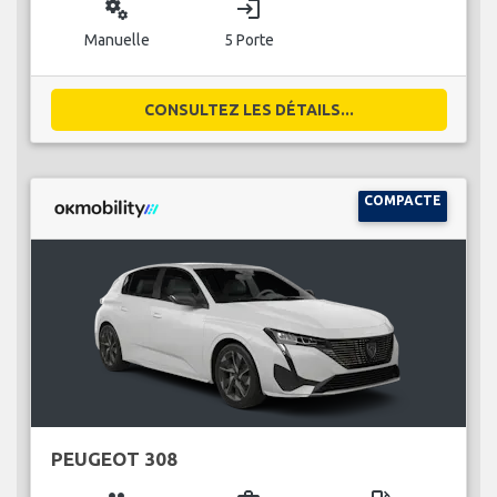
miscellaneous_services
login
Manuelle
5 Porte
CONSULTEZ LES DÉTAILS...
COMPACTE
PEUGEOT 308