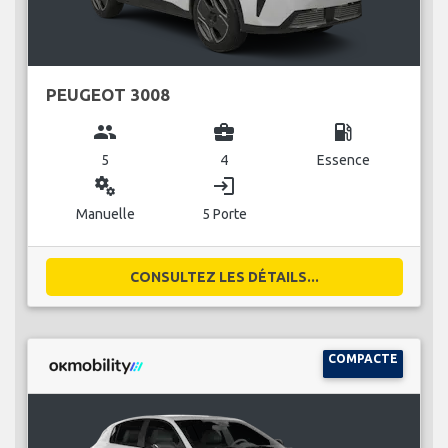
PEUGEOT 3008
group
business_center
local_gas_station
5
4
Essence
miscellaneous_services
login
Manuelle
5 Porte
CONSULTEZ LES DÉTAILS...
COMPACTE