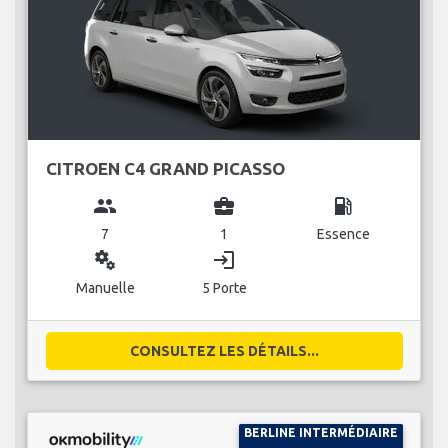
CITROEN C4 GRAND PICASSO
group
business_center
local_gas_station
7
1
Essence
miscellaneous_services
login
Manuelle
5 Porte
CONSULTEZ LES DÉTAILS...
BERLINE INTERMÉDIAIRE