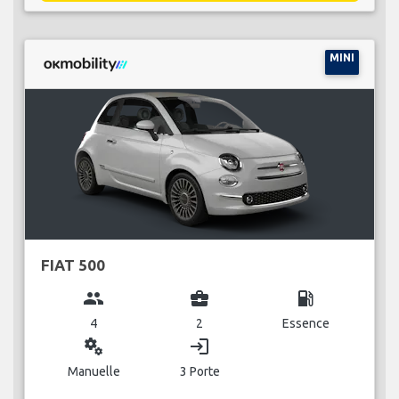
MINI
FIAT 500
group
business_center
local_gas_station
4
2
Essence
miscellaneous_services
login
Manuelle
3 Porte