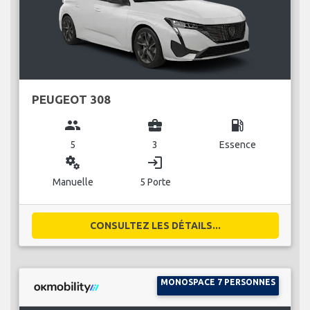
PEUGEOT 308
group
business_center
local_gas_station
5
3
Essence
miscellaneous_services
login
Manuelle
5 Porte
CONSULTEZ LES DÉTAILS...
MONOSPACE 7 PERSONNES