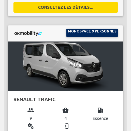
CONSULTEZ LES DÉTAILS...
MONOSPACE 9 PERSONNES
RENAULT TRAFIC
group
business_center
local_gas_station
9
4
Essence
miscellaneous_services
login