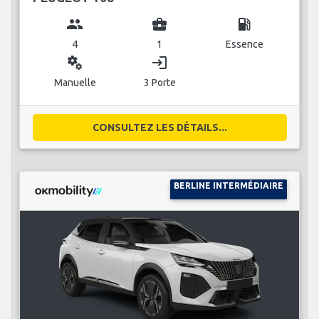
group
business_center
local_gas_station
4
1
Essence
miscellaneous_services
login
Manuelle
3 Porte
CONSULTEZ LES DÉTAILS...
BERLINE INTERMÉDIAIRE