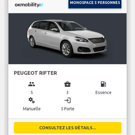
MONOSPACE 5 PERSONNES
PEUGEOT RIFTER
group
business_center
local_gas_station
5
3
Essence
miscellaneous_services
login
Manuelle
5 Porte
CONSULTEZ LES DÉTAILS...