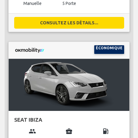
Manuelle
5 Porte
CONSULTEZ LES DÉTAILS...
ÉCONOMIQUE
SEAT IBIZA
group
business_center
local_gas_station