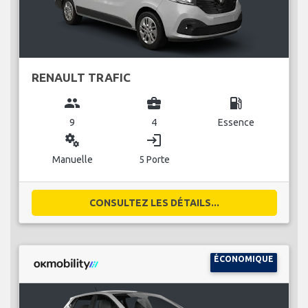
RENAULT TRAFIC
group
business_center
local_gas_station
9
4
Essence
miscellaneous_services
login
Manuelle
5 Porte
CONSULTEZ LES DÉTAILS...
ÉCONOMIQUE