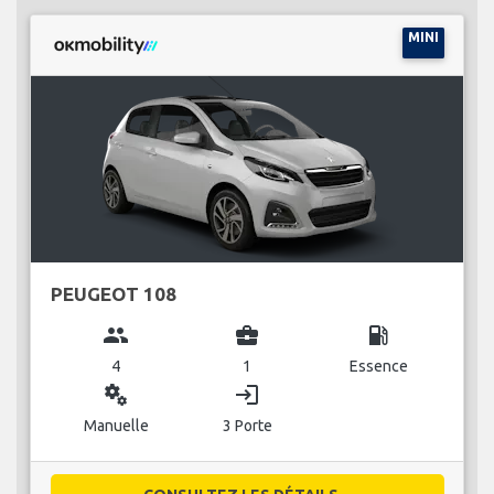
MINI
PEUGEOT 108
group
business_center
local_gas_station
4
1
Essence
miscellaneous_services
login
Manuelle
3 Porte