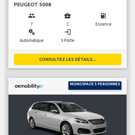
PEUGEOT 5008
group
business_center
local_gas_station
7
2
Essence
miscellaneous_services
login
Automatique
5 Porte
CONSULTEZ LES DÉTAILS...
MONOSPACE 5 PERSONNES