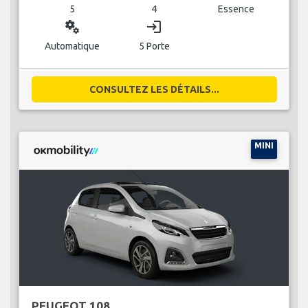
5
4
Essence
miscellaneous_services
login
Automatique
5 Porte
CONSULTEZ LES DÉTAILS...
MINI
PEUGEOT 108