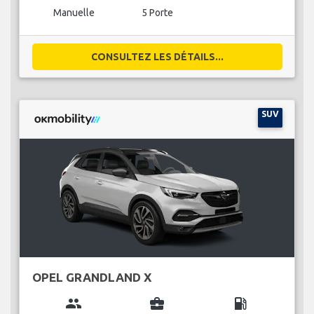
Manuelle
5 Porte
CONSULTEZ LES DÉTAILS...
SUV
OPEL GRANDLAND X
group
business_center
local_gas_station