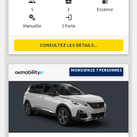
group
business_center
local_gas_station
5
3
Essence
miscellaneous_services
login
Manuelle
5 Porte
CONSULTEZ LES DÉTAILS...
MONOSPACE 7 PERSONNES