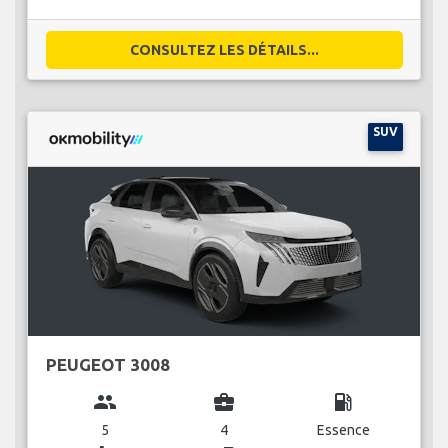
CONSULTEZ LES DÉTAILS...
SUV
PEUGEOT 3008
group
business_center
local_gas_station
5
4
Essence