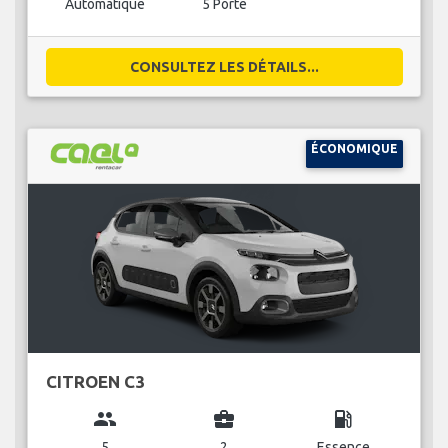
Automatique
5 Porte
CONSULTEZ LES DÉTAILS...
ÉCONOMIQUE
CITROEN C3
group
business_center
local_gas_station
5
2
Essence