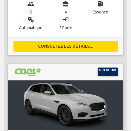
group
business_center
local_gas_station
5
4
Essence
miscellaneous_services
login
Automatique
5 Porte
CONSULTEZ LES DÉTAILS...
PREMIUM