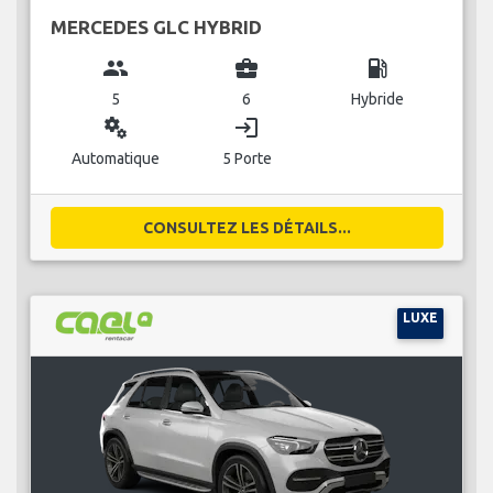
MERCEDES GLC HYBRID
group
business_center
local_gas_station
5
6
Hybride
miscellaneous_services
login
Automatique
5 Porte
CONSULTEZ LES DÉTAILS...
LUXE