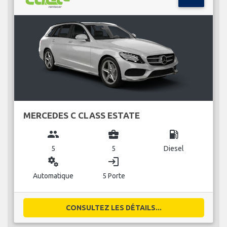
MERCEDES C CLASS ESTATE
group
business_center
local_gas_station
5
5
Diesel
miscellaneous_services
login
Automatique
5 Porte
CONSULTEZ LES DÉTAILS...