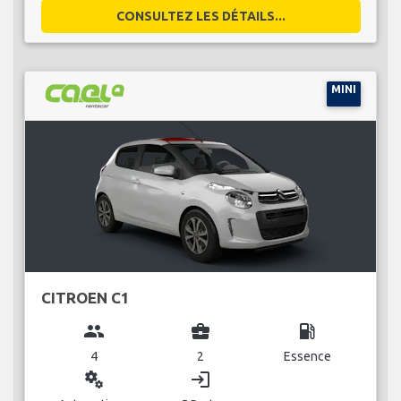
CONSULTEZ LES DÉTAILS...
MINI
CITROEN C1
group
business_center
local_gas_station
4
2
Essence
miscellaneous_services
login