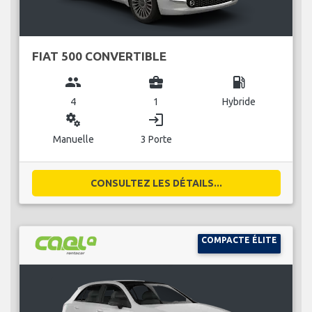
FIAT 500 CONVERTIBLE
group
business_center
local_gas_station
4
1
Hybride
miscellaneous_services
login
Manuelle
3 Porte
CONSULTEZ LES DÉTAILS...
COMPACTE ÉLITE