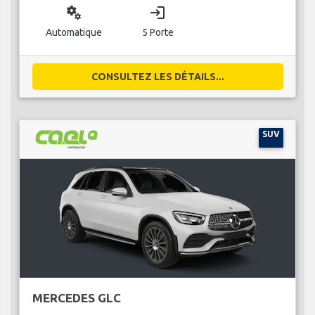
miscellaneous_services
login
Automatique
5 Porte
CONSULTEZ LES DÉTAILS...
SUV
MERCEDES GLC