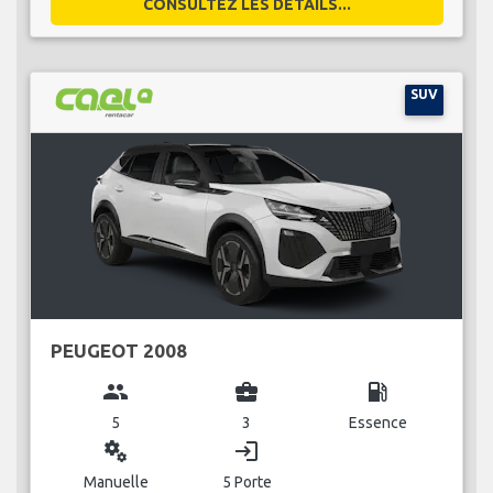
CONSULTEZ LES DÉTAILS...
SUV
PEUGEOT 2008
group
business_center
local_gas_station
5
3
Essence
miscellaneous_services
login
Manuelle
5 Porte