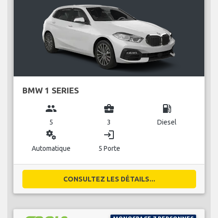
BMW 1 SERIES
group
business_center
local_gas_station
5
3
Diesel
miscellaneous_services
login
Automatique
5 Porte
CONSULTEZ LES DÉTAILS...