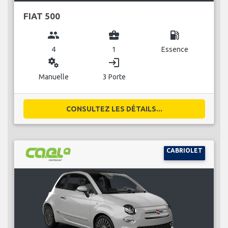
FIAT 500
group
business_center
local_gas_station
4
1
Essence
miscellaneous_services
login
Manuelle
3 Porte
CONSULTEZ LES DÉTAILS...
CABRIOLET