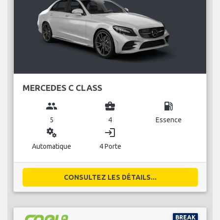
MERCEDES C CLASS
group
business_center
local_gas_station
5
4
Essence
miscellaneous_services
login
Automatique
4 Porte
CONSULTEZ LES DÉTAILS...
BREAK