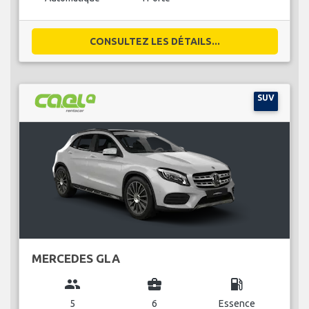
CONSULTEZ LES DÉTAILS...
SUV
MERCEDES GLA
group
business_center
local_gas_station
5
6
Essence