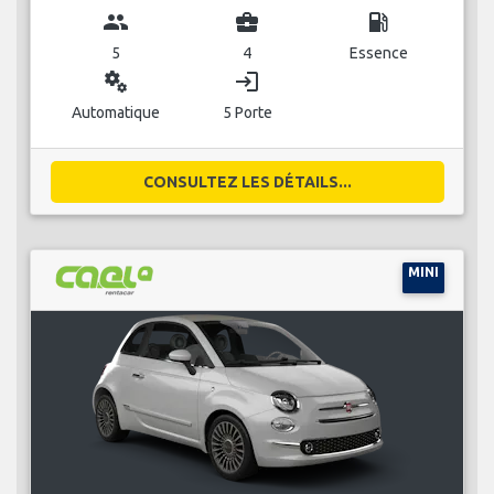
group
business_center
local_gas_station
5
4
Essence
miscellaneous_services
login
Automatique
5 Porte
CONSULTEZ LES DÉTAILS...
MINI