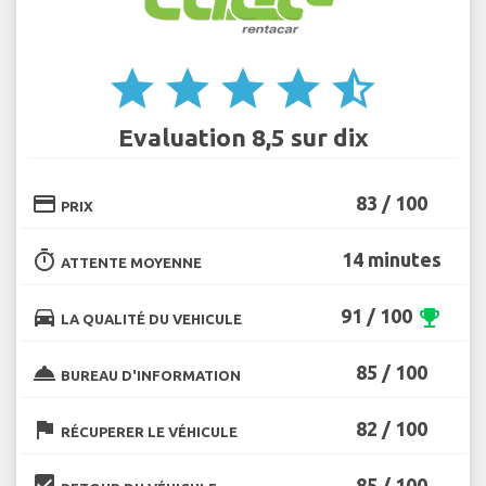
star
star
star
star
star_half
Evaluation 8,5 sur dix
credit_card
83 / 100
PRIX
timer
14 minutes
ATTENTE MOYENNE
directions_car
91 / 100
emoji_events
LA QUALITÉ DU VEHICULE
room_service
85 / 100
BUREAU D'INFORMATION
flag
82 / 100
RÉCUPERER LE VÉHICULE
beenhere
85 / 100