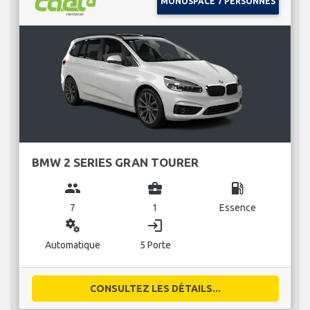
MONOSPACE 7 PERSONNES
BMW 2 SERIES GRAN TOURER
group
business_center
local_gas_station
7
1
Essence
miscellaneous_services
login
Automatique
5 Porte
CONSULTEZ LES DÉTAILS...