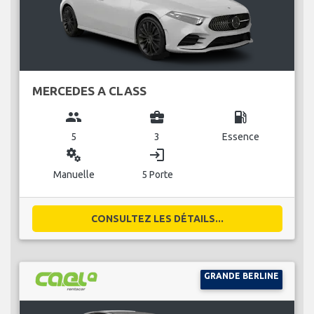
MERCEDES A CLASS
group
business_center
local_gas_station
5
3
Essence
miscellaneous_services
login
Manuelle
5 Porte
CONSULTEZ LES DÉTAILS...
GRANDE BERLINE