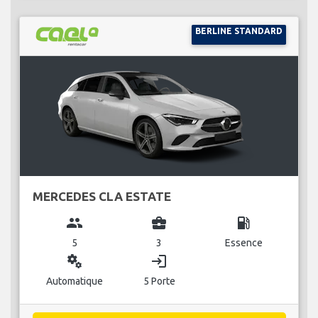
BERLINE STANDARD
MERCEDES CLA ESTATE
group
business_center
local_gas_station
5
3
Essence
miscellaneous_services
login
Automatique
5 Porte