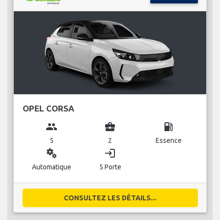
OPEL CORSA
group
business_center
local_gas_station
5
2
Essence
miscellaneous_services
login
Automatique
5 Porte
CONSULTEZ LES DÉTAILS...