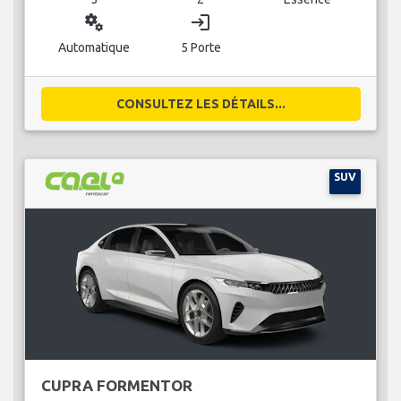
miscellaneous_services
login
Automatique
5 Porte
CONSULTEZ LES DÉTAILS...
SUV
CUPRA FORMENTOR