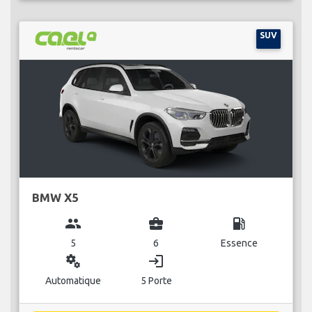
SUV
BMW X5
group
business_center
local_gas_station
5
6
Essence
miscellaneous_services
login
Automatique
5 Porte