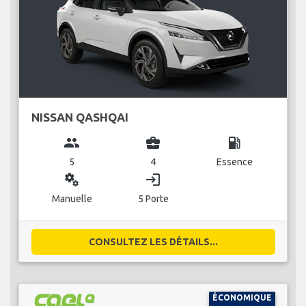
NISSAN QASHQAI
group
business_center
local_gas_station
5
4
Essence
miscellaneous_services
login
Manuelle
5 Porte
CONSULTEZ LES DÉTAILS...
ÉCONOMIQUE