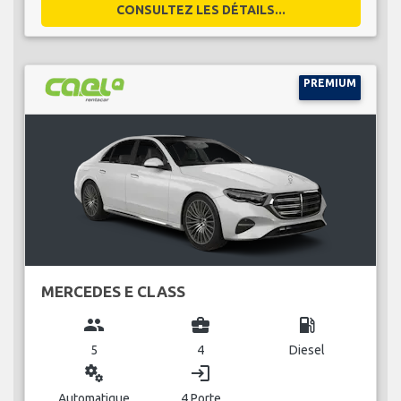
CONSULTEZ LES DÉTAILS...
PREMIUM
MERCEDES E CLASS
group
business_center
local_gas_station
5
4
Diesel
miscellaneous_services
login
Automatique
4 Porte