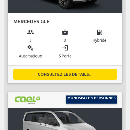
MERCEDES GLE
group
business_center
local_gas_station
5
3
Hybride
miscellaneous_services
login
Automatique
5 Porte
CONSULTEZ LES DÉTAILS...
MONOSPACE 9 PERSONNES