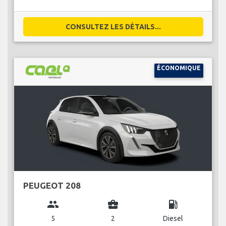
CONSULTEZ LES DÉTAILS...
ÉCONOMIQUE
PEUGEOT 208
group
business_center
local_gas_station
5
2
Diesel