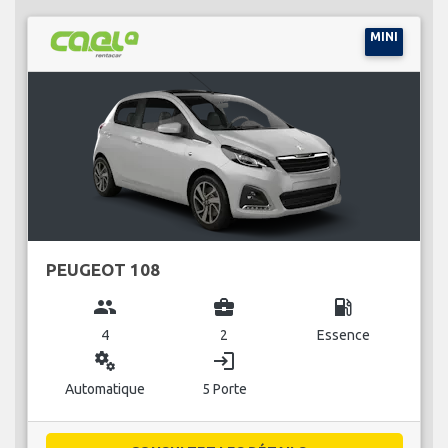
MINI
PEUGEOT 108
group
business_center
local_gas_station
4
2
Essence
miscellaneous_services
login
Automatique
5 Porte