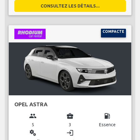
CONSULTEZ LES DÉTAILS...
COMPACTE
OPEL ASTRA
group
business_center
local_gas_station
5
3
Essence
miscellaneous_services
login