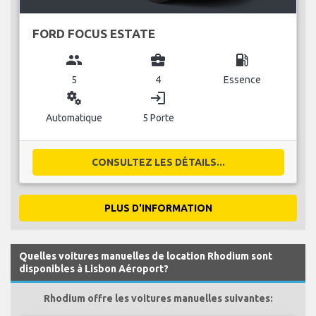
FORD FOCUS ESTATE
group
business_center
local_gas_station
5
4
Essence
miscellaneous_services
login
Automatique
5 Porte
CONSULTEZ LES DÉTAILS...
PLUS D'INFORMATION
Quelles voitures manuelles de location Rhodium sont
disponibles à Lisbon Aéroport?
Rhodium offre les voitures manuelles suivantes: