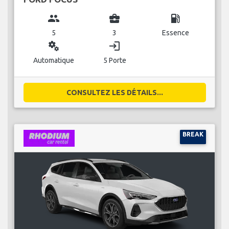
group
business_center
local_gas_station
5
3
Essence
miscellaneous_services
login
Automatique
5 Porte
CONSULTEZ LES DÉTAILS...
BREAK