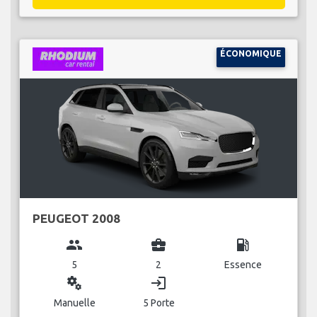
ÉCONOMIQUE
PEUGEOT 2008
group
business_center
local_gas_station
5
2
Essence
miscellaneous_services
login
Manuelle
5 Porte