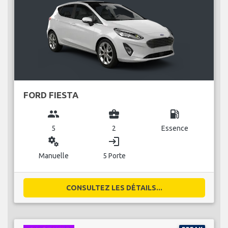
FORD FIESTA
group
business_center
local_gas_station
5
2
Essence
miscellaneous_services
login
Manuelle
5 Porte
CONSULTEZ LES DÉTAILS...