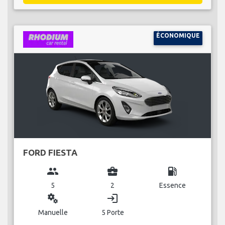
ÉCONOMIQUE
FORD FIESTA
group
business_center
local_gas_station
5
2
Essence
miscellaneous_services
login
Manuelle
5 Porte