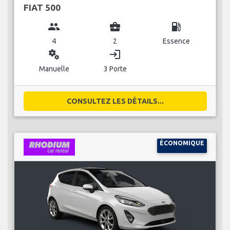
FIAT 500
group
business_center
local_gas_station
4
2
Essence
miscellaneous_services
login
Manuelle
3 Porte
CONSULTEZ LES DÉTAILS...
ÉCONOMIQUE