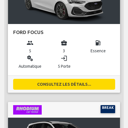
FORD FOCUS
group
business_center
local_gas_station
5
3
Essence
miscellaneous_services
login
Automatique
5 Porte
CONSULTEZ LES DÉTAILS...
BREAK