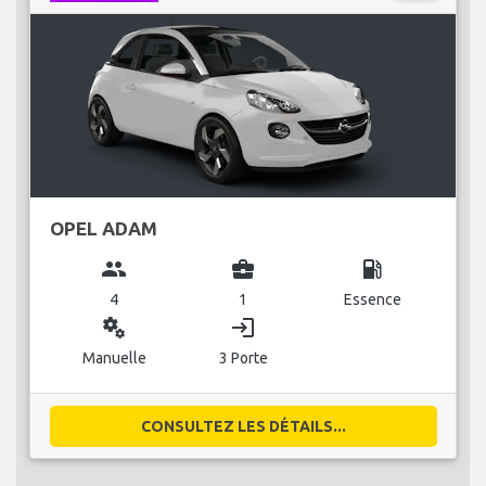
OPEL ADAM
group
business_center
local_gas_station
4
1
Essence
miscellaneous_services
login
Manuelle
3 Porte
CONSULTEZ LES DÉTAILS...