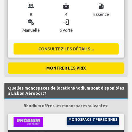
group
business_center
local_gas_station
9
4
Essence
miscellaneous_services
login
Manuelle
5 Porte
CONSULTEZ LES DÉTAILS...
MONTRER LES PRIX
Quelles monospaces de locationRhodium sont disponibles
à Lisbon Aéroport?
Rhodium offres les monospaces suivantes:
MONOSPACE 7 PERSONNES