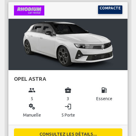
COMPACTE
OPEL ASTRA
group
business_center
local_gas_station
5
3
Essence
miscellaneous_services
login
Manuelle
5 Porte
CONSULTEZ LES DÉTAILS...