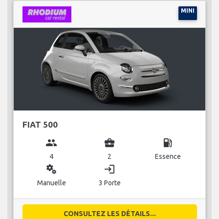
MINI
FIAT 500
group
business_center
local_gas_station
4
2
Essence
miscellaneous_services
login
Manuelle
3 Porte
CONSULTEZ LES DÉTAILS...