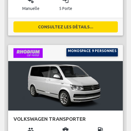
miscellaneous_services
login
Manuelle
5 Porte
CONSULTEZ LES DÉTAILS...
MONOSPACE 9 PERSONNES
VOLKSWAGEN TRANSPORTER
group
business_center
local_gas_station