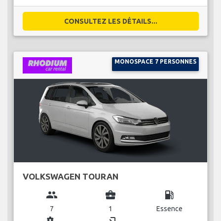
CONSULTEZ LES DÉTAILS...
MONOSPACE 7 PERSONNES
VOLKSWAGEN TOURAN
group
business_center
local_gas_station
7
1
Essence