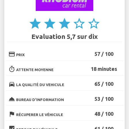
star
star
star
star_border
star_border
Evaluation 5,7 sur dix
credit_card
57 / 100
PRIX
timer
18 minutes
ATTENTE MOYENNE
directions_car
65 / 100
LA QUALITÉ DU VEHICULE
room_service
53 / 100
BUREAU D'INFORMATION
flag
48 / 100
RÉCUPERER LE VÉHICULE
beenhere
61 / 100