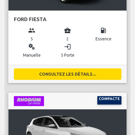
FORD FIESTA
group
business_center
local_gas_station
5
2
Essence
miscellaneous_services
login
Manuelle
5 Porte
CONSULTEZ LES DÉTAILS...
COMPACTE