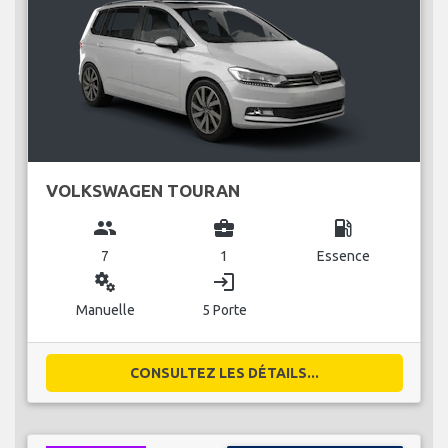
VOLKSWAGEN TOURAN
group
business_center
local_gas_station
7
1
Essence
miscellaneous_services
login
Manuelle
5 Porte
CONSULTEZ LES DÉTAILS...