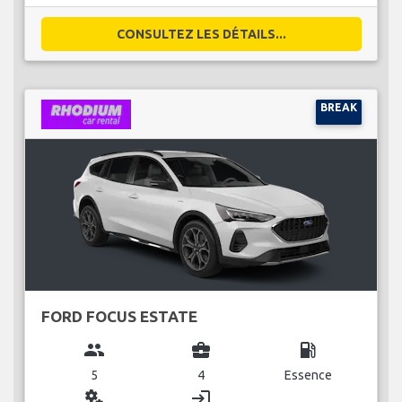
CONSULTEZ LES DÉTAILS...
BREAK
FORD FOCUS ESTATE
group
business_center
local_gas_station
5
4
Essence
miscellaneous_services
login