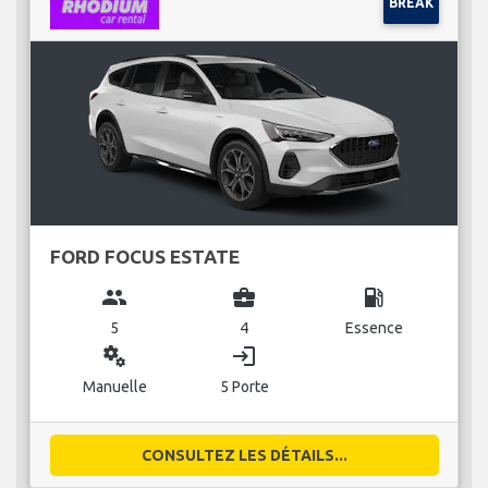
BREAK
FORD FOCUS ESTATE
group
business_center
local_gas_station
5
4
Essence
miscellaneous_services
login
Manuelle
5 Porte
CONSULTEZ LES DÉTAILS...