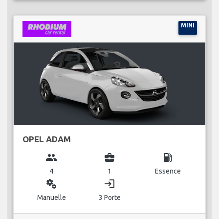
MINI
OPEL ADAM
group
business_center
local_gas_station
4
1
Essence
miscellaneous_services
login
Manuelle
3 Porte