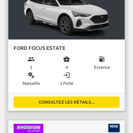
FORD FOCUS ESTATE
group
business_center
local_gas_station
5
4
Essence
miscellaneous_services
login
Manuelle
5 Porte
CONSULTEZ LES DÉTAILS...
MINI