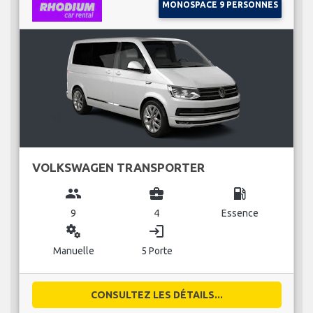
MONOSPACE 9 PERSONNES
VOLKSWAGEN TRANSPORTER
group
business_center
local_gas_station
9
4
Essence
miscellaneous_services
login
Manuelle
5 Porte
CONSULTEZ LES DÉTAILS...