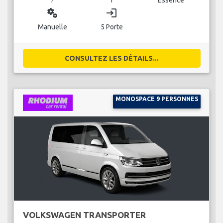
miscellaneous_services
login
Manuelle
5 Porte
CONSULTEZ LES DÉTAILS...
MONOSPACE 9 PERSONNES
VOLKSWAGEN TRANSPORTER