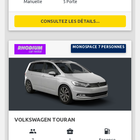
Manuelle
5 Porte
CONSULTEZ LES DÉTAILS...
MONOSPACE 7 PERSONNES
VOLKSWAGEN TOURAN
group
business_center
local_gas_station
7
1
Essence