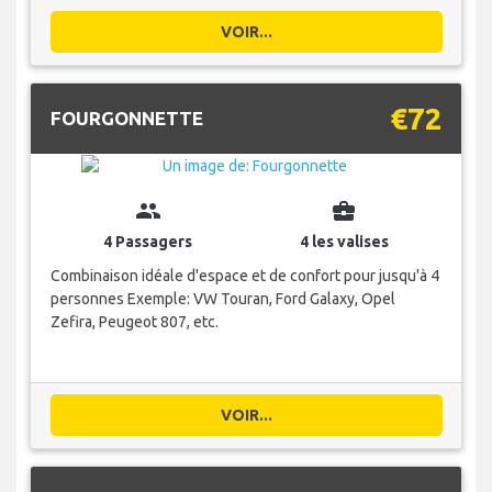
VOIR...
€72
FOURGONNETTE
group
business_center
4 Passagers
4 les valises
Combinaison idéale d'espace et de confort pour jusqu'à 4
personnes Exemple: VW Touran, Ford Galaxy, Opel
Zefira, Peugeot 807, etc.
VOIR...