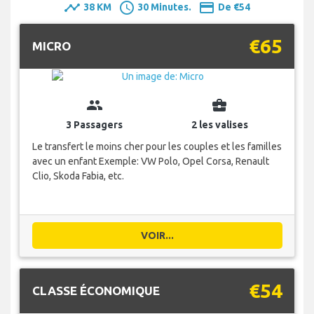
timeline
schedule
payment
38 KM
30 Minutes.
De €54
€65
MICRO
group
business_center
3 Passagers
2 les valises
Le transfert le moins cher pour les couples et les familles
avec un enfant Exemple: VW Polo, Opel Corsa, Renault
Clio, Skoda Fabia, etc.
VOIR...
€54
CLASSE ÉCONOMIQUE