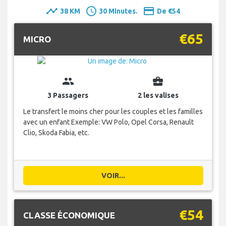
timeline
schedule
payment
38 KM
30 Minutes.
De €54
€65
MICRO
group
business_center
3 Passagers
2 les valises
Le transfert le moins cher pour les couples et les familles
avec un enfant Exemple: VW Polo, Opel Corsa, Renault
Clio, Skoda Fabia, etc.
VOIR...
€54
CLASSE ÉCONOMIQUE