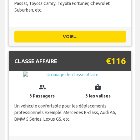
Passat, Toyota Camry, Toyota Fortuner, Chevrolet
Suburban, etc.
VOIR...
€116
CLASSE AFFAIRE
group
business_center
3 Passagers
3 les valises
Un véhicule confortable pour les déplacements
professionnels Exemple: Mercedes E-class, Audi A6,
BMW 5 Series, Lexus GS, etc.