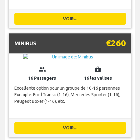
VOIR...
€260
MINIBUS
group
business_center
16 Passagers
16 les valises
Excellente option pour un groupe de 10-16 personnes
Exemple: Ford Transit (1-16), Mercedes Sprinter (1-16),
Peugeot Boxer (1-16), etc.
VOIR...