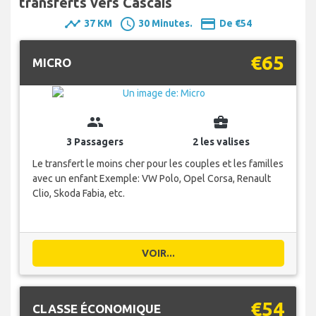
transferts vers Cascais
timeline
schedule
payment
37 KM
30 Minutes.
De €54
€65
MICRO
group
business_center
3 Passagers
2 les valises
Le transfert le moins cher pour les couples et les familles
avec un enfant Exemple: VW Polo, Opel Corsa, Renault
Clio, Skoda Fabia, etc.
VOIR...
€54
CLASSE ÉCONOMIQUE