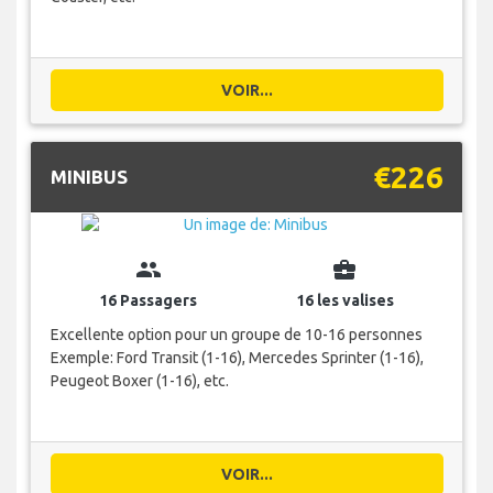
VOIR...
€226
MINIBUS
group
business_center
16 Passagers
16 les valises
Excellente option pour un groupe de 10-16 personnes
Exemple: Ford Transit (1-16), Mercedes Sprinter (1-16),
Peugeot Boxer (1-16), etc.
VOIR...