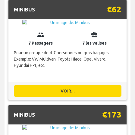
€62
MINIBUS
group
business_center
7 Passagers
7 les valises
Pour un groupe de 4-7 personnes ou gros bagages
Exemple: VW Multivan, Toyota Hiace, Opel Vivaro,
Hyundai H-1, etc.
VOIR...
€173
MINIBUS