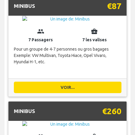
€87
MINIBUS
group
business_center
7 Passagers
7 les valises
Pour un groupe de 4-7 personnes ou gros bagages
Exemple: VW Multivan, Toyota Hiace, Opel Vivaro,
Hyundai H-1, etc.
VOIR...
€260
MINIBUS