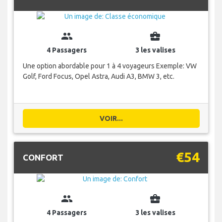
group
business_center
4 Passagers
3 les valises
Une option abordable pour 1 à 4 voyageurs Exemple: VW
Golf, Ford Focus, Opel Astra, Audi A3, BMW 3, etc.
VOIR...
€54
CONFORT
group
business_center
4 Passagers
3 les valises