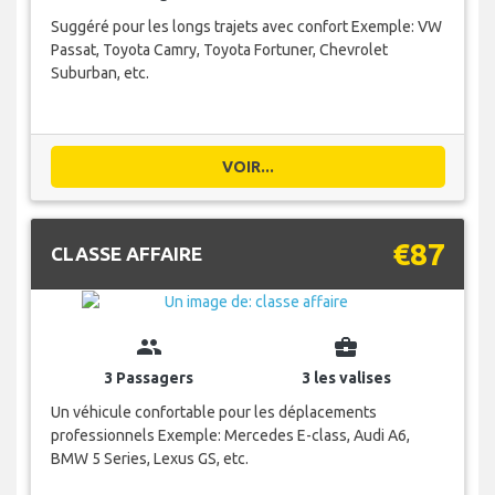
Suggéré pour les longs trajets avec confort Exemple: VW
Passat, Toyota Camry, Toyota Fortuner, Chevrolet
Suburban, etc.
VOIR...
€87
CLASSE AFFAIRE
group
business_center
3 Passagers
3 les valises
Un véhicule confortable pour les déplacements
professionnels Exemple: Mercedes E-class, Audi A6,
BMW 5 Series, Lexus GS, etc.