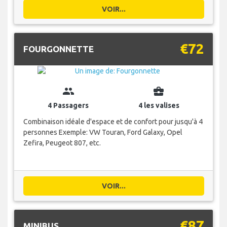
VOIR...
€72
FOURGONNETTE
group
business_center
4 Passagers
4 les valises
Combinaison idéale d'espace et de confort pour jusqu'à 4
personnes Exemple: VW Touran, Ford Galaxy, Opel
Zefira, Peugeot 807, etc.
VOIR...
€87
MINIBUS