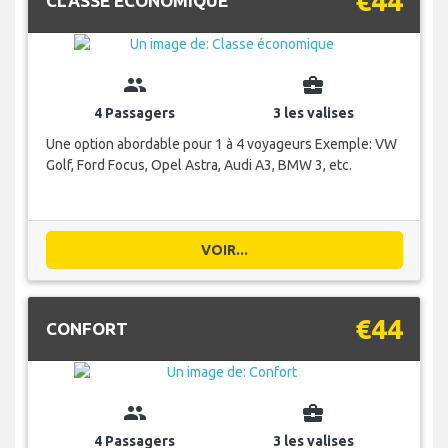
€44
CLASSE ÉCONOMIQUE
group
business_center
4 Passagers
3 les valises
Une option abordable pour 1 à 4 voyageurs Exemple: VW
Golf, Ford Focus, Opel Astra, Audi A3, BMW 3, etc.
VOIR...
€44
CONFORT
group
business_center
4 Passagers
3 les valises