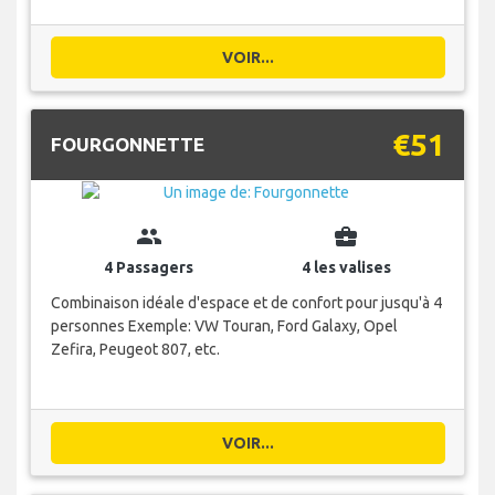
VOIR...
€51
FOURGONNETTE
group
business_center
4 Passagers
4 les valises
Combinaison idéale d'espace et de confort pour jusqu'à 4
personnes Exemple: VW Touran, Ford Galaxy, Opel
Zefira, Peugeot 807, etc.
VOIR...