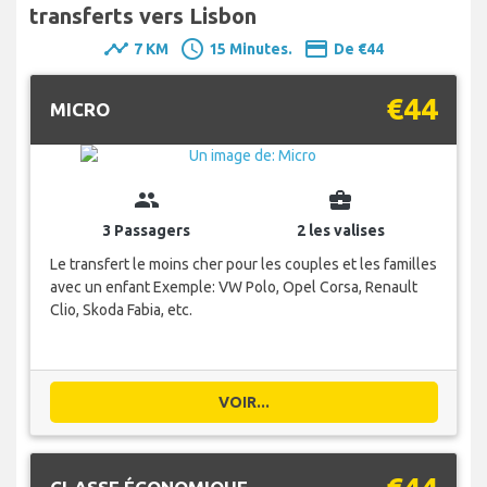
transferts vers Lisbon
timeline
schedule
payment
7 KM
15 Minutes.
De €44
€44
MICRO
group
business_center
3 Passagers
2 les valises
Le transfert le moins cher pour les couples et les familles
avec un enfant Exemple: VW Polo, Opel Corsa, Renault
Clio, Skoda Fabia, etc.
VOIR...