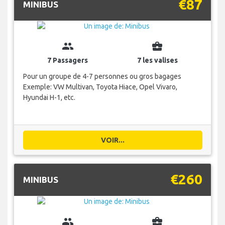
€87
MINIBUS
group
business_center
7 Passagers
7 les valises
Pour un groupe de 4-7 personnes ou gros bagages
Exemple: VW Multivan, Toyota Hiace, Opel Vivaro,
Hyundai H-1, etc.
VOIR...
€260
MINIBUS
group
business_center