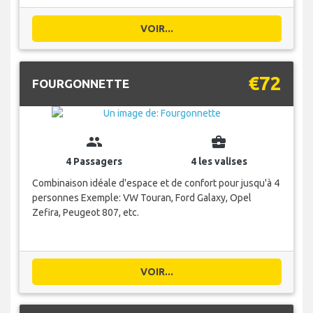
VOIR...
€72
FOURGONNETTE
group
business_center
4 Passagers
4 les valises
Combinaison idéale d'espace et de confort pour jusqu'à 4
personnes Exemple: VW Touran, Ford Galaxy, Opel
Zefira, Peugeot 807, etc.
VOIR...