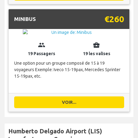
€260
MINIBUS
group
business_center
19 Passagers
19 les valises
Une option pour un groupe composé de 15 à 19
voyageurs Exemple: Iveco 15-19pax, Mercedes Sprinter
15-19pax, etc.
VOIR...
Humberto Delgado Airport (LIS)