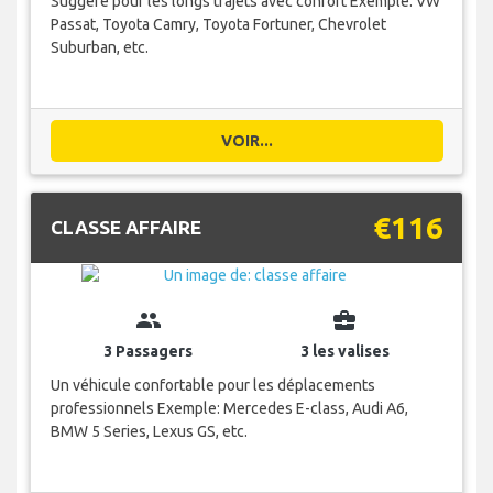
Suggéré pour les longs trajets avec confort Exemple: VW
Passat, Toyota Camry, Toyota Fortuner, Chevrolet
Suburban, etc.
VOIR...
€116
CLASSE AFFAIRE
group
business_center
3 Passagers
3 les valises
Un véhicule confortable pour les déplacements
professionnels Exemple: Mercedes E-class, Audi A6,
BMW 5 Series, Lexus GS, etc.