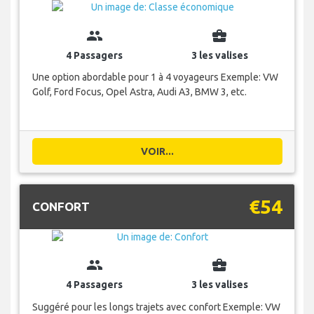
group
business_center
4 Passagers
3 les valises
Une option abordable pour 1 à 4 voyageurs Exemple: VW
Golf, Ford Focus, Opel Astra, Audi A3, BMW 3, etc.
VOIR...
€54
CONFORT
group
business_center
4 Passagers
3 les valises
Suggéré pour les longs trajets avec confort Exemple: VW