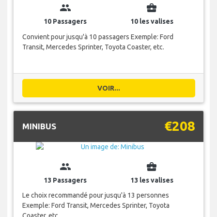
group
business_center
10 Passagers
10 les valises
Convient pour jusqu'à 10 passagers Exemple: Ford
Transit, Mercedes Sprinter, Toyota Coaster, etc.
VOIR...
€208
MINIBUS
group
business_center
13 Passagers
13 les valises
Le choix recommandé pour jusqu'à 13 personnes
Exemple: Ford Transit, Mercedes Sprinter, Toyota
Coaster, etc.