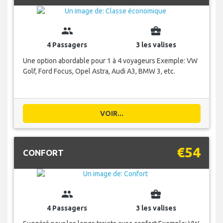
group
business_center
4 Passagers
3 les valises
Une option abordable pour 1 à 4 voyageurs Exemple: VW
Golf, Ford Focus, Opel Astra, Audi A3, BMW 3, etc.
VOIR...
€54
CONFORT
group
business_center
4 Passagers
3 les valises