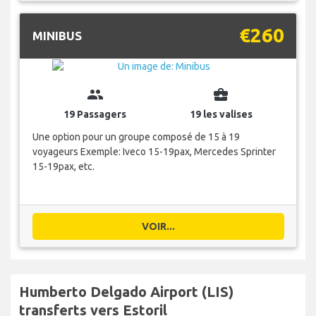
€260
MINIBUS
group
business_center
19 Passagers
19 les valises
Une option pour un groupe composé de 15 à 19
voyageurs Exemple: Iveco 15-19pax, Mercedes Sprinter
15-19pax, etc.
VOIR...
Humberto Delgado Airport (LIS)
transferts vers Estoril