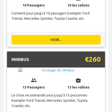
10 Passagers
10 les valises
Convient pour jusqu'à 10 passagers Exemple: Ford
Transit, Mercedes Sprinter, Toyota Coaster, etc.
VOIR...
€260
MINIBUS
group
business_center
13 Passagers
13 les valises
Le choix recommandé pour jusqu'à 13 personnes
Exemple: Ford Transit, Mercedes Sprinter, Toyota
Coaster, etc.