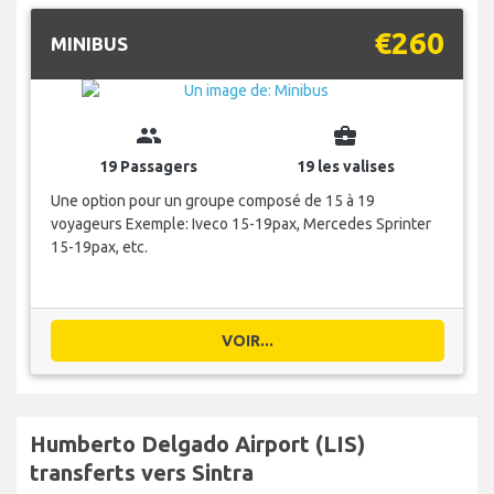
€260
MINIBUS
group
business_center
19 Passagers
19 les valises
Une option pour un groupe composé de 15 à 19
voyageurs Exemple: Iveco 15-19pax, Mercedes Sprinter
15-19pax, etc.
VOIR...
Humberto Delgado Airport (LIS)
transferts vers Sintra