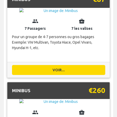
group
business_center
7 Passagers
7 les valises
Pour un groupe de 4-7 personnes ou gros bagages
Exemple: VW Multivan, Toyota Hiace, Opel Vivaro,
Hyundai H-1, etc.
VOIR...
€260
MINIBUS
group
business_center