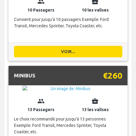
group
business_center
10 Passagers
10 les valises
Convient pour jusqu'à 10 passagers Exemple: Ford
Transit, Mercedes Sprinter, Toyota Coaster, etc.
VOIR...
€260
MINIBUS
group
business_center
13 Passagers
13 les valises
Le choix recommandé pour jusqu'à 13 personnes
Exemple: Ford Transit, Mercedes Sprinter, Toyota
Coaster, etc.