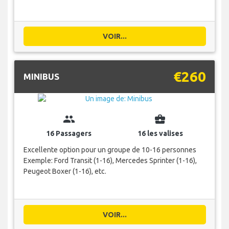
VOIR...
€260
MINIBUS
group
business_center
16 Passagers
16 les valises
Excellente option pour un groupe de 10-16 personnes
Exemple: Ford Transit (1-16), Mercedes Sprinter (1-16),
Peugeot Boxer (1-16), etc.
VOIR...