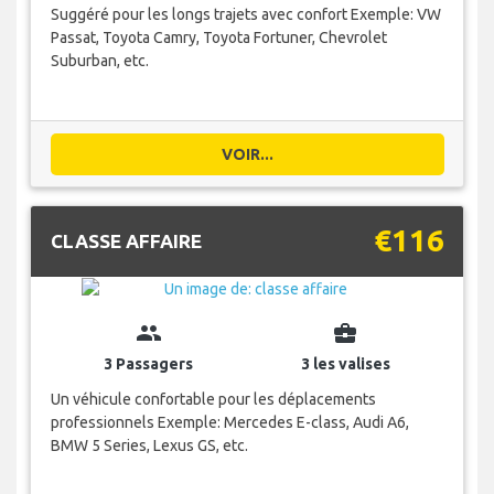
Suggéré pour les longs trajets avec confort Exemple: VW
Passat, Toyota Camry, Toyota Fortuner, Chevrolet
Suburban, etc.
VOIR...
€116
CLASSE AFFAIRE
group
business_center
3 Passagers
3 les valises
Un véhicule confortable pour les déplacements
professionnels Exemple: Mercedes E-class, Audi A6,
BMW 5 Series, Lexus GS, etc.