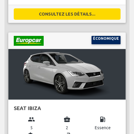
CONSULTEZ LES DÉTAILS...
ÉCONOMIQUE
SEAT IBIZA
group
business_center
local_gas_station
5
2
Essence