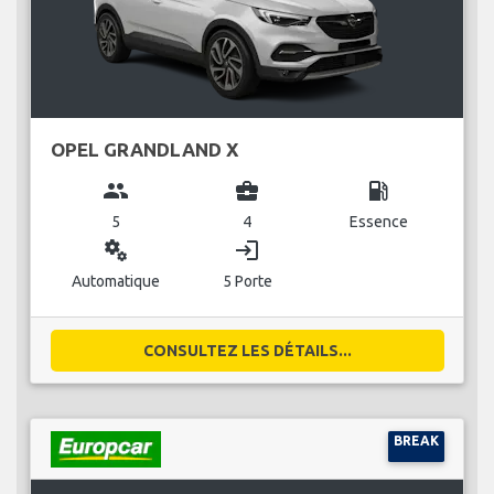
OPEL GRANDLAND X
group
business_center
local_gas_station
5
4
Essence
miscellaneous_services
login
Automatique
5 Porte
CONSULTEZ LES DÉTAILS...
BREAK