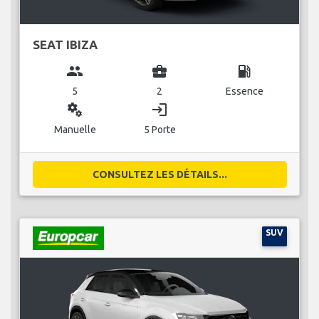
SEAT IBIZA
group
business_center
local_gas_station
5
2
Essence
miscellaneous_services
login
Manuelle
5 Porte
CONSULTEZ LES DÉTAILS...
SUV