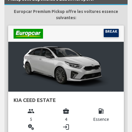
Europcar Premium Pickup offre les voitures essence
suivantes:
BREAK
KIA CEED ESTATE
group
business_center
local_gas_station
5
4
Essence
miscellaneous_services
login