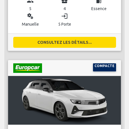
group
business_center
local_gas_station
5
4
Essence
miscellaneous_services
login
Manuelle
5 Porte
CONSULTEZ LES DÉTAILS...
COMPACTE