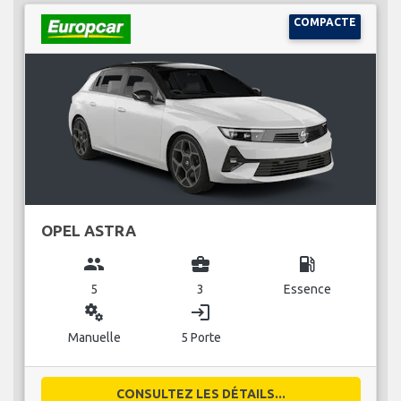
COMPACTE
OPEL ASTRA
group
business_center
local_gas_station
5
3
Essence
miscellaneous_services
login
Manuelle
5 Porte
CONSULTEZ LES DÉTAILS...