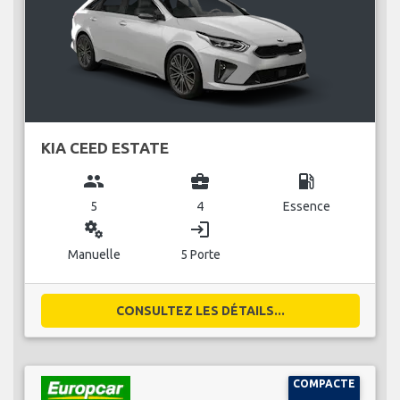
KIA CEED ESTATE
group
business_center
local_gas_station
5
4
Essence
miscellaneous_services
login
Manuelle
5 Porte
CONSULTEZ LES DÉTAILS...
COMPACTE