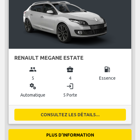
RENAULT MEGANE ESTATE
group
business_center
local_gas_station
5
4
Essence
miscellaneous_services
login
Automatique
5 Porte
CONSULTEZ LES DÉTAILS...
PLUS D'INFORMATION