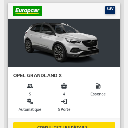
SUV
OPEL GRANDLAND X
group
business_center
local_gas_station
5
4
Essence
miscellaneous_services
login
Automatique
5 Porte
CONSULTEZ LES DÉTAILS...