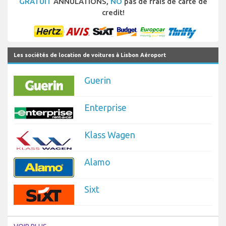
GRATUIT
ANNULATIONS,
NO
pas de frais de carte de
credit!
Les sociétés de location de voitures à Lisbon Aéroport
Guerin
Enterprise
Klass Wagen
Alamo
Sixt