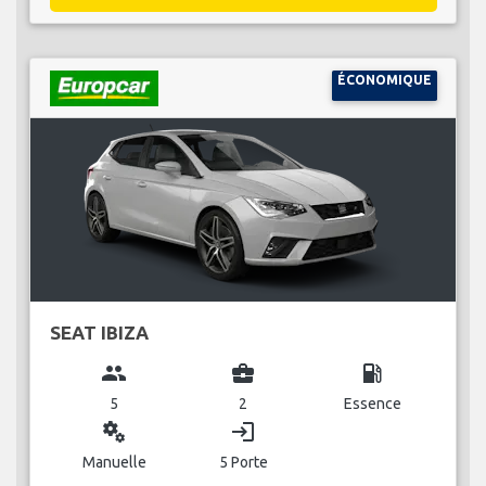
ÉCONOMIQUE
SEAT IBIZA
group
business_center
local_gas_station
5
2
Essence
miscellaneous_services
login
Manuelle
5 Porte