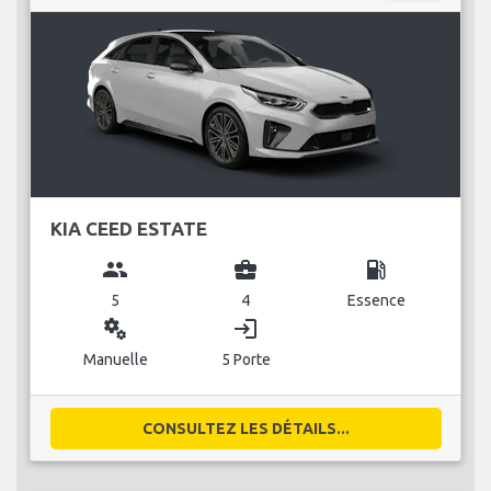
KIA CEED ESTATE
group
business_center
local_gas_station
5
4
Essence
miscellaneous_services
login
Manuelle
5 Porte
CONSULTEZ LES DÉTAILS...