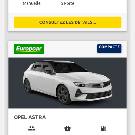
Manuelle
5 Porte
CONSULTEZ LES DÉTAILS...
COMPACTE
OPEL ASTRA
group
business_center
local_gas_station