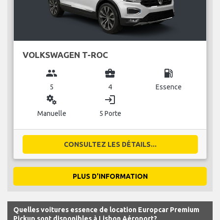
VOLKSWAGEN T-ROC
group
business_center
local_gas_station
5
4
Essence
miscellaneous_services
login
Manuelle
5 Porte
CONSULTEZ LES DÉTAILS...
PLUS D'INFORMATION
Quelles voitures essence de location Europcar Premium
Pickup sont disponibles à Lisbon Aéroport?