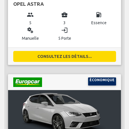
OPEL ASTRA
group
business_center
local_gas_station
5
3
Essence
miscellaneous_services
login
Manuelle
5 Porte
CONSULTEZ LES DÉTAILS...
ÉCONOMIQUE