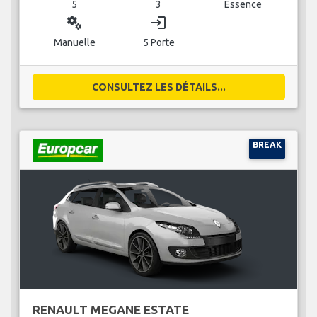
5
3
Essence
miscellaneous_services
login
Manuelle
5 Porte
CONSULTEZ LES DÉTAILS...
BREAK
RENAULT MEGANE ESTATE