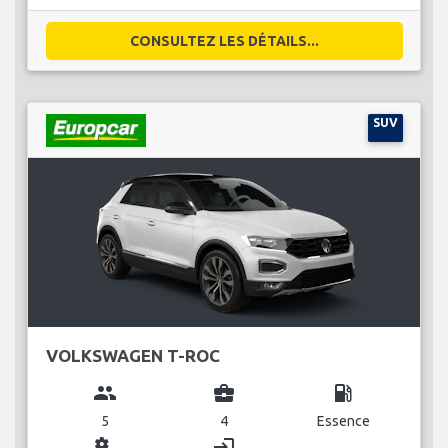
CONSULTEZ LES DÉTAILS...
SUV
VOLKSWAGEN T-ROC
group
business_center
local_gas_station
5
4
Essence
miscellaneous_services
login