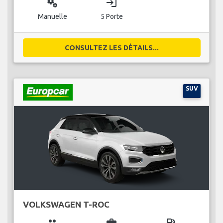
miscellaneous_services
login
Manuelle
5 Porte
CONSULTEZ LES DÉTAILS...
SUV
VOLKSWAGEN T-ROC
group
business_center
local_gas_station