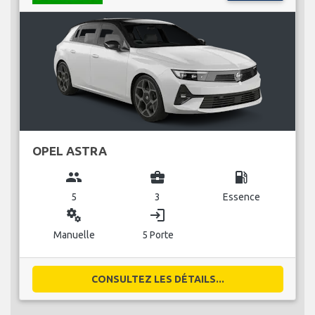
OPEL ASTRA
group
business_center
local_gas_station
5
3
Essence
miscellaneous_services
login
Manuelle
5 Porte
CONSULTEZ LES DÉTAILS...