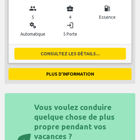
group
business_center
local_gas_station
5
4
Essence
miscellaneous_services
login
Automatique
5 Porte
CONSULTEZ LES DÉTAILS...
PLUS D'INFORMATION
Vous voulez conduire
quelque chose de plus
propre pendant vos
vacances ?