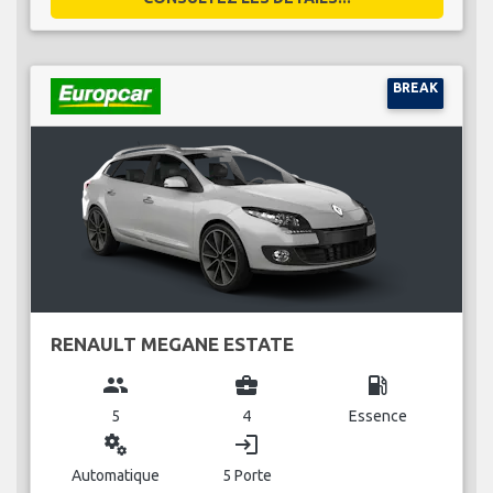
BREAK
RENAULT MEGANE ESTATE
group
business_center
local_gas_station
5
4
Essence
miscellaneous_services
login
Automatique
5 Porte