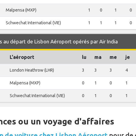
Malpensa (MXP)
1
0
1
0
Schwechat International (VIE)
1
1
1
0
 au départ de Lisbon Aéroport opérés par Air India
L'aéroport
lu
ma
me
je
London Heathrow (LHR)
3
3
3
4
Malpensa (MXP)
0
1
0
1
Schwechat International (VIE)
0
1
0
1
nces ou un voyage d'affaires
n de voiture chez Lisbon Aéroport
pour de 