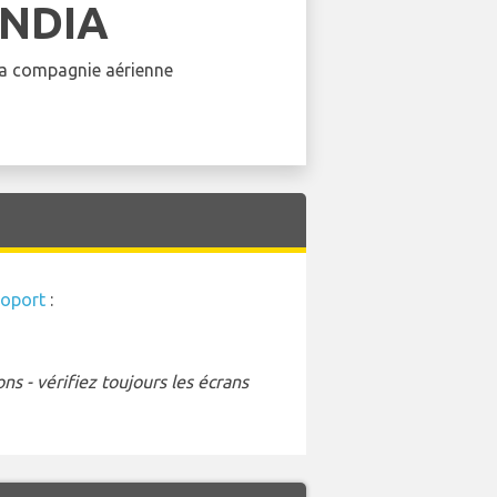
INDIA
 la compagnie aérienne
roport
:
s - vérifiez toujours les écrans