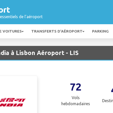
ort
essentiels de l’aéroport
E VOITURES
TRANSFERTS D'AÉROPORT
PARKING
ndia à Lisbon Aéroport - LIS
72
Vols
Desti
hebdomadaires