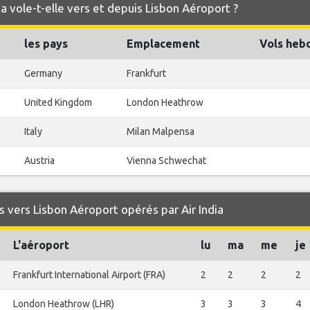
ia vole-t-elle vers et depuis Lisbon Aéroport ?
les pays
Emplacement
Vols heb
Germany
Frankfurt
United Kingdom
London Heathrow
Italy
Milan Malpensa
Austria
Vienna Schwechat
 vers Lisbon Aéroport opérés par Air India
L'aéroport
lu
ma
me
je
Frankfurt International Airport (FRA)
2
2
2
2
London Heathrow (LHR)
3
3
3
4