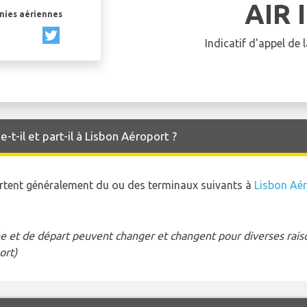
AIR 
gnies aériennes
Indicatif d'appel de
-t-il et part-il à Lisbon Aéroport ?
 partent généralement du ou des terminaux suivants à
Lisbon Aé
e et de départ peuvent changer et changent pour diverses raison
ort)