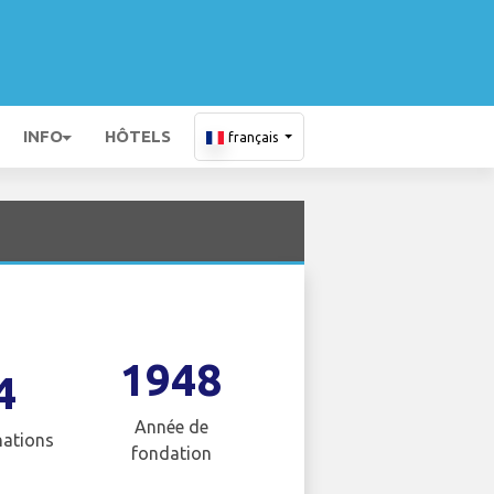
INFO
HÔTELS
français
1948
4
Année de
nations
fondation