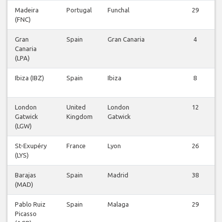
Madeira
Portugal
Funchal
29
(FNC)
Gran
Spain
Gran Canaria
4
Canaria
(LPA)
Ibiza (IBZ)
Spain
Ibiza
8
London
United
London
12
Gatwick
Kingdom
Gatwick
(LGW)
St-Exupéry
France
Lyon
26
(LYS)
Barajas
Spain
Madrid
38
(MAD)
Pablo Ruiz
Spain
Malaga
29
Picasso