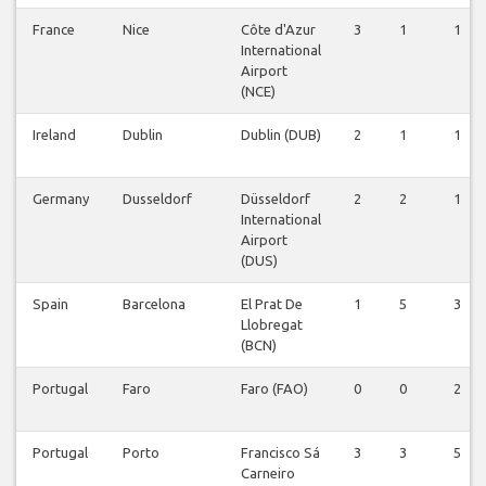
France
Nice
Côte d'Azur
3
1
1
International
Airport
(NCE)
Ireland
Dublin
Dublin (DUB)
2
1
1
Germany
Dusseldorf
Düsseldorf
2
2
1
International
Airport
(DUS)
Spain
Barcelona
El Prat De
1
5
3
Llobregat
(BCN)
Portugal
Faro
Faro (FAO)
0
0
2
Portugal
Porto
Francisco Sá
3
3
5
Carneiro