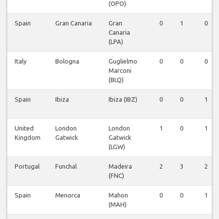
(OPO)
Spain
Gran Canaria
Gran
0
1
0
Canaria
(LPA)
Italy
Bologna
Guglielmo
0
0
0
Marconi
(BLQ)
Spain
Ibiza
Ibiza (IBZ)
0
0
1
United
London
London
1
0
1
Kingdom
Gatwick
Gatwick
(LGW)
Portugal
Funchal
Madeira
2
3
2
(FNC)
Spain
Menorca
Mahon
0
0
1
(MAH)