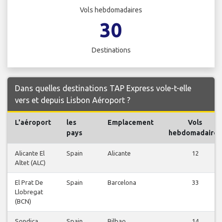
Vols hebdomadaires
30
Destinations
Dans quelles destinations TAP Express vole-t-elle
vers et depuis Lisbon Aéroport ?
L'aéroport
les
Emplacement
Vols
pays
hebdomadaires
Alicante El
Spain
Alicante
12
Altet (ALC)
El Prat De
Spain
Barcelona
33
Llobregat
(BCN)
Sondica
Spain
Bilbao
14