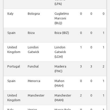
(LPA)
Italy
Bologna
Guglielmo
0
0
0
Marconi
(BLQ)
Spain
Ibiza
Ibiza (IBZ)
0
0
1
United
London
London
1
0
1
Kingdom
Gatwick
Gatwick
(LGW)
Portugal
Funchal
Madeira
3
3
2
(FNC)
Spain
Menorca
Mahon
0
0
1
(MAH)
United
Manchester
Manchester
2
0
1
Kingdom
(MAN)
Italy
Venice
Marco Polo
0
0
1