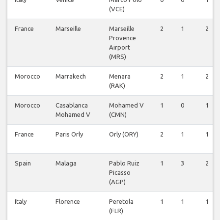
(VCE)
France
Marseille
Marseille
2
1
2
Provence
Airport
(MRS)
Morocco
Marrakech
Menara
2
1
2
(RAK)
Morocco
Casablanca
Mohamed V
1
0
1
Mohamed V
(CMN)
France
Paris Orly
Orly (ORY)
2
1
1
Spain
Malaga
Pablo Ruiz
1
3
2
Picasso
(AGP)
Italy
Florence
Peretola
1
1
1
(FLR)