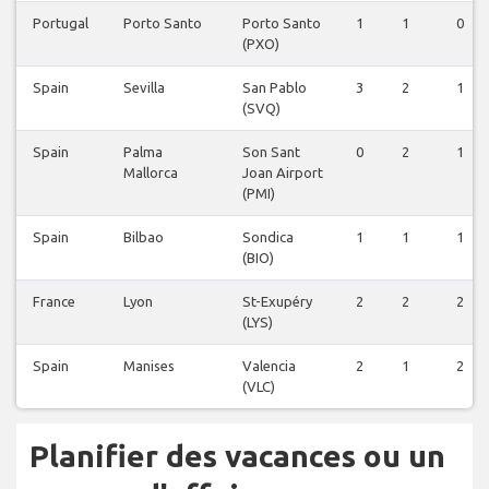
Portugal
Porto Santo
Porto Santo
1
1
0
(PXO)
Spain
Sevilla
San Pablo
3
2
1
(SVQ)
Spain
Palma
Son Sant
0
2
1
Mallorca
Joan Airport
(PMI)
Spain
Bilbao
Sondica
1
1
1
(BIO)
France
Lyon
St-Exupéry
2
2
2
(LYS)
Spain
Manises
Valencia
2
1
2
(VLC)
Planifier des vacances ou un