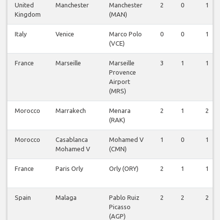
United
Manchester
Manchester
2
0
1
Kingdom
(MAN)
Italy
Venice
Marco Polo
0
0
1
(VCE)
France
Marseille
Marseille
3
1
1
Provence
Airport
(MRS)
Morocco
Marrakech
Menara
2
1
2
(RAK)
Morocco
Casablanca
Mohamed V
1
0
1
Mohamed V
(CMN)
France
Paris Orly
Orly (ORY)
2
1
1
Spain
Malaga
Pablo Ruiz
2
2
2
Picasso
(AGP)