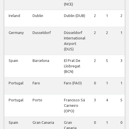
(NCE)
Ireland
Dublin
Dublin (DUB)
2
1
2
Germany
Dusseldorf
Düsseldorf
2
2
1
International
Airport
(DUS)
Spain
Barcelona
El Prat De
2
5
3
Llobregat
(BCN)
Portugal
Faro
Faro (FAO)
0
1
1
Portugal
Porto
Francisco Sá
3
4
5
Carneiro
(OPO)
Spain
Gran Canaria
Gran
0
1
0
Canaria