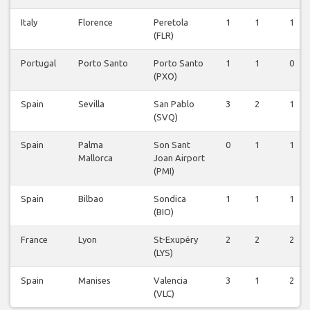
Italy
Florence
Peretola
1
1
1
(FLR)
Portugal
Porto Santo
Porto Santo
1
1
0
(PXO)
Spain
Sevilla
San Pablo
3
2
1
(SVQ)
Spain
Palma
Son Sant
0
1
1
Mallorca
Joan Airport
(PMI)
Spain
Bilbao
Sondica
1
1
1
(BIO)
France
Lyon
St-Exupéry
2
2
2
(LYS)
Spain
Manises
Valencia
3
1
2
(VLC)