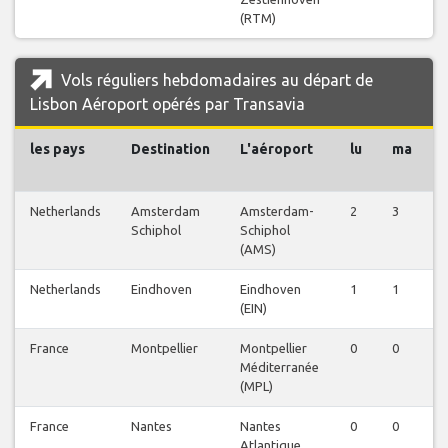
(RTM)
Vols réguliers hebdomadaires au départ de
Lisbon Aéroport opérés par Transavia
les pays
Destination
L'aéroport
lu
ma
Netherlands
Amsterdam
Amsterdam-
2
3
Schiphol
Schiphol
(AMS)
Netherlands
Eindhoven
Eindhoven
1
1
(EIN)
France
Montpellier
Montpellier
0
0
Méditerranée
(MPL)
France
Nantes
Nantes
0
0
Atlantique