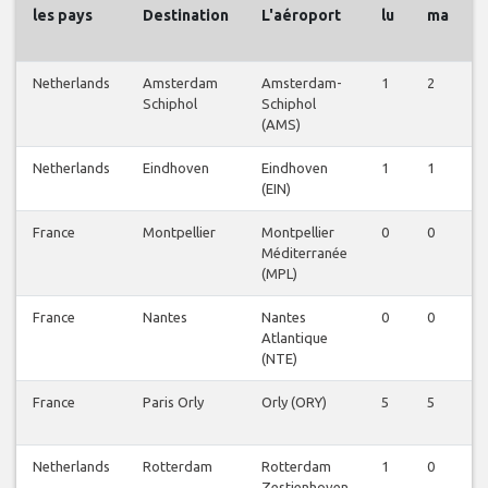
les pays
Destination
L'aéroport
lu
ma
Netherlands
Amsterdam
Amsterdam-
1
2
Schiphol
Schiphol
(AMS)
Netherlands
Eindhoven
Eindhoven
1
1
(EIN)
France
Montpellier
Montpellier
0
0
Méditerranée
(MPL)
France
Nantes
Nantes
0
0
Atlantique
(NTE)
France
Paris Orly
Orly (ORY)
5
5
Netherlands
Rotterdam
Rotterdam
1
0
Zestienhoven