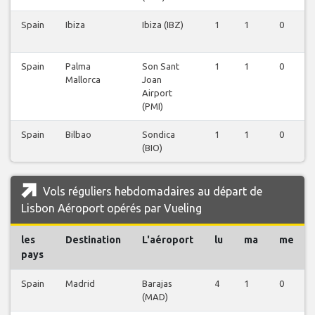
Spain
Ibiza
Ibiza (IBZ)
1
1
0
Spain
Palma
Son Sant
1
1
0
Mallorca
Joan
Airport
(PMI)
Spain
Bilbao
Sondica
1
1
0
(BIO)
Vols réguliers hebdomadaires au départ de
Lisbon Aéroport opérés par Vueling
les
Destination
L'aéroport
lu
ma
me
pays
Spain
Madrid
Barajas
4
1
0
(MAD)