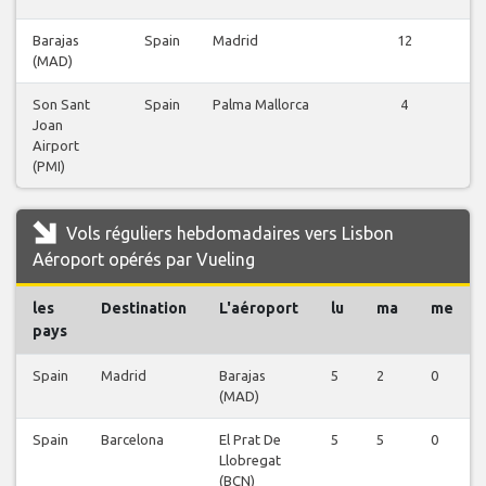
Barajas
Spain
Madrid
12
(MAD)
Son Sant
Spain
Palma Mallorca
4
Joan
Airport
(PMI)
Vols réguliers hebdomadaires vers Lisbon
Aéroport opérés par Vueling
les
Destination
L'aéroport
lu
ma
me
pays
Spain
Madrid
Barajas
5
2
0
(MAD)
Spain
Barcelona
El Prat De
5
5
0
Llobregat
(BCN)