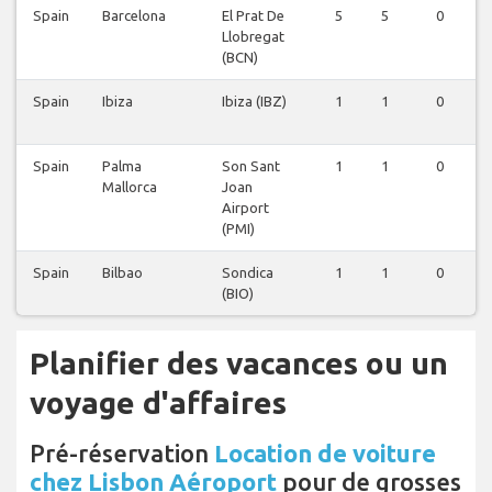
Spain
Barcelona
El Prat De
5
5
0
Llobregat
(BCN)
Spain
Ibiza
Ibiza (IBZ)
1
1
0
Spain
Palma
Son Sant
1
1
0
Mallorca
Joan
Airport
(PMI)
Spain
Bilbao
Sondica
1
1
0
(BIO)
Planifier des vacances ou un
voyage d'affaires
Pré-réservation
Location de voiture
chez Lisbon Aéroport
pour de grosses