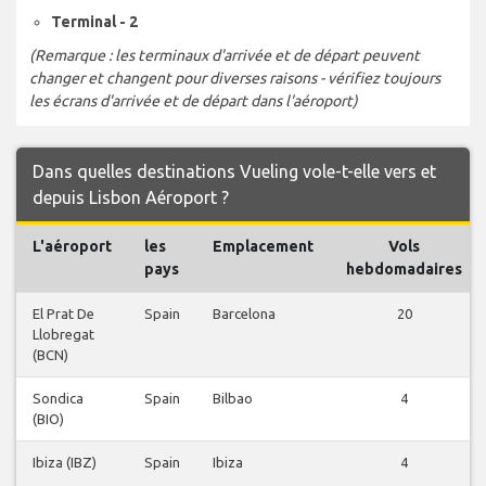
Terminal - 2
(Remarque : les terminaux d'arrivée et de départ peuvent
changer et changent pour diverses raisons - vérifiez toujours
les écrans d'arrivée et de départ dans l'aéroport)
Dans quelles destinations Vueling vole-t-elle vers et
depuis Lisbon Aéroport ?
L'aéroport
les
Emplacement
Vols
pays
hebdomadaires
El Prat De
Spain
Barcelona
20
Llobregat
(BCN)
Sondica
Spain
Bilbao
4
(BIO)
Ibiza (IBZ)
Spain
Ibiza
4