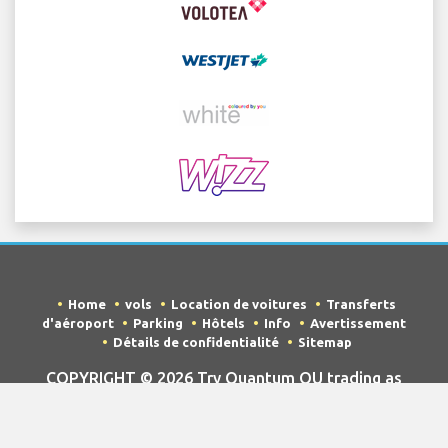
Home
vols
Location de voitures
Transferts
d'aéroport
Parking
Hôtels
Info
Avertissement
Détails de confidentialité
Sitemap
COPYRIGHT © 2026 Try Quantum OU trading as
"TripTQ" and lisbonairportguide.com (also known as
TripTQ Lisbon Aéroport) / All Rights Reserved.