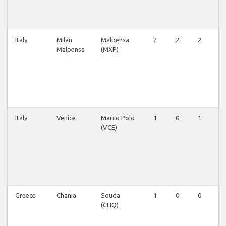
Italy
Milan
Malpensa
2
2
2
2
Malpensa
(MXP)
Italy
Venice
Marco Polo
1
0
1
1
(VCE)
Greece
Chania
Souda
1
0
0
0
(CHQ)