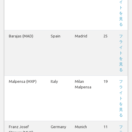
イ
ト
を
見
る
Barajas (MAD)
Spain
Madrid
25
フ
ラ
イ
ト
を
見
る
Malpensa (MXP)
Italy
Milan
19
フ
Malpensa
ラ
イ
ト
を
見
る
Franz Josef
Germany
Munich
11
フ