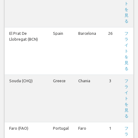
ト
を
見
る
El Prat De
Spain
Barcelona
26
フ
Llobregat (BCN)
ラ
イ
ト
を
見
る
Souda (CHQ)
Greece
Chania
3
フ
ラ
イ
ト
を
見
る
Faro (FAO)
Portugal
Faro
1
フ
ラ