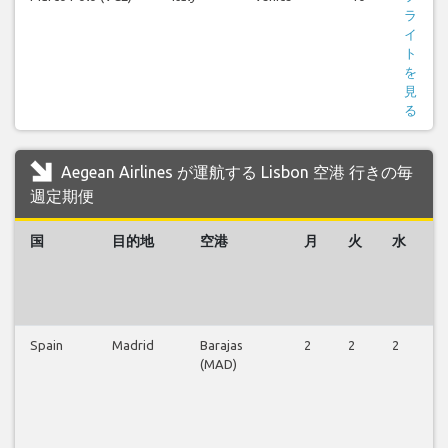
ラ
イ
ト
を
見
る
Aegean Airlines が運航する Lisbon 空港 行きの毎
週定期便
国
目的地
空港
月
火
水
Spain
Madrid
Barajas
2
2
2
2
(MAD)