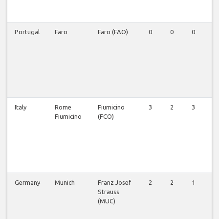
Portugal
Faro
Faro (FAO)
0
0
0
1
Italy
Rome
Fiumicino
3
2
3
2
Fiumicino
(FCO)
Germany
Munich
Franz Josef
2
2
1
1
Strauss
(MUC)