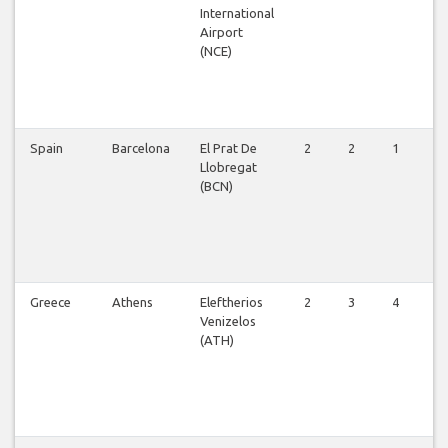
International
Airport
(NCE)
Spain
Barcelona
El Prat De
2
2
1
4
Llobregat
(BCN)
Greece
Athens
Eleftherios
2
3
4
3
Venizelos
(ATH)