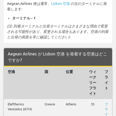
Aegean Airlines 便は通常、
Lisbon 空港
の次のターミナルに発
着します:
ターミナル - 1
(注: 到着ターミナルと出発ターミナルはさまざまな理由で変更
される可能性があり、変更される場合もあります。空港の到着
と出発の画面を常に確認してください)
Aegean Airlines が Lisbon 空港 を発着する空港はどこ
ですか?
空港
国
位置
ウィ
フ
ーク
ラ
リー
イ
フラ
ト
イト
Eleftherios
Greece
Athens
35
フ
Venizelos (ATH)
ラ
イ