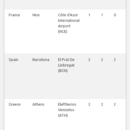
France
Nice
Côte d'Azur
1
1
0
1
International
Airport
(NCE)
Spain
Barcelona
El Prat De
2
2
2
2
Llobregat
(BCN)
Greece
Athens
Eleftherios
2
2
2
3
Venizelos
(ATH)