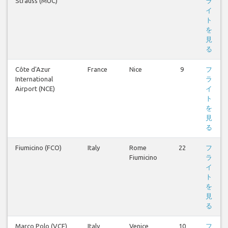
Strauss (MUC)
ラ
イ
ト
を
見
る
Côte d'Azur
France
Nice
9
フ
International
ラ
Airport (NCE)
イ
ト
を
見
る
Fiumicino (FCO)
Italy
Rome
22
フ
Fiumicino
ラ
イ
ト
を
見
る
Marco Polo (VCE)
Italy
Venice
10
フ