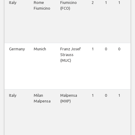
Italy
Rome
Fiumicino
2
1
1
1
Fiumicino
(FCO)
Germany
Munich
Franz Josef
1
0
0
0
Strauss
(MUC)
Italy
Milan
Malpensa
1
0
1
2
Malpensa
(MXP)