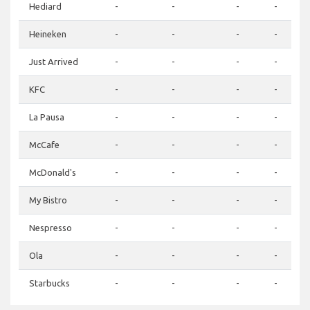
Hediard
-
-
-
-
Heineken
-
-
-
-
Just Arrived
-
-
-
-
KFC
-
-
-
-
La Pausa
-
-
-
-
McCafe
-
-
-
-
McDonald's
-
-
-
-
My Bistro
-
-
-
-
Nespresso
-
-
-
-
Ola
-
-
-
-
Starbucks
-
-
-
-