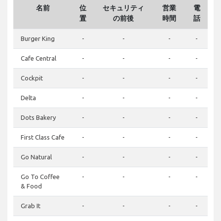
名前
位
セキュリティ
営業
電
置
の前後
時間
話
Burger King
-
-
-
-
Cafe Central
-
-
-
-
Cockpit
-
-
-
-
Delta
-
-
-
-
Dots Bakery
-
-
-
-
First Class Cafe
-
-
-
-
Go Natural
-
-
-
-
Go To Coffee
-
-
-
-
& Food
Grab It
-
-
-
-