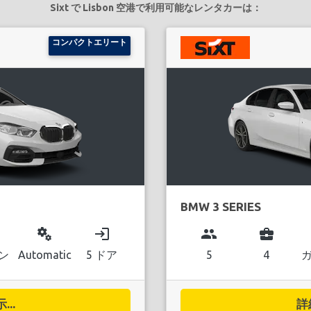
Sixt で Lisbon 空港で利用可能なレンタカーは：
コンパクトエリート
BMW 3 SERIES
miscellaneous_services
login
group
business_center
ン
Automatic
5 ドア
5
4
..
詳