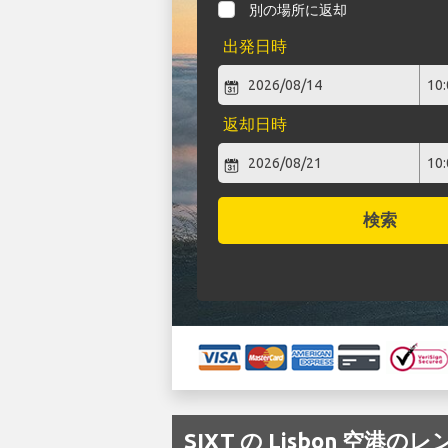
別の場所に返却
出発日時
返却日時
検索
SIXT の Lisbon 空