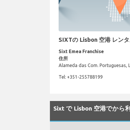
SIXTの Lisbon 空港 レ
Sixt Emea Franchise
住所
Alameda das Com. Portuguesas, L
Tel: +351-255788199
Sixt で Lisbon 空港