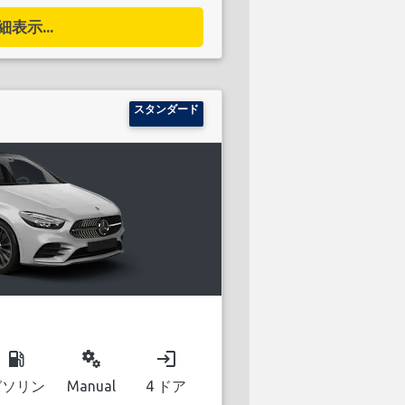
細表示...
スタンダード
local_gas_station
miscellaneous_services
login
ガソリン
Manual
4 ドア