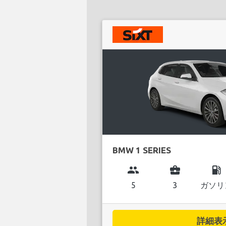
BMW 1 SERIES
group
business_center
local_gas_station
5
3
ガソリ
詳細表示.