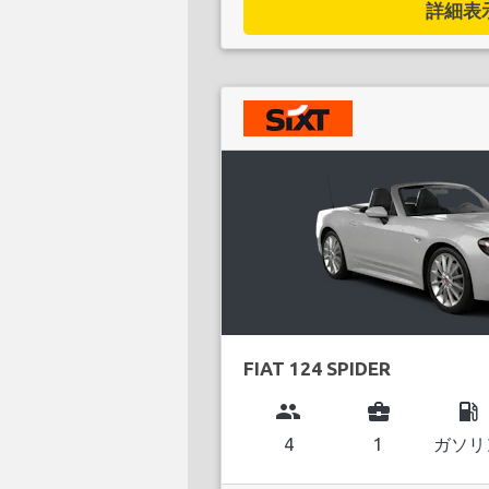
詳細表示.
FIAT 124 SPIDER
group
business_center
local_gas_station
4
1
ガソリ