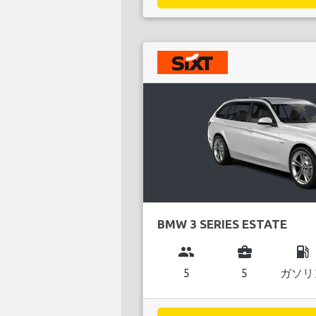
BMW 3 SERIES ESTATE
group
business_center
local_gas_station
5
5
ガソリ