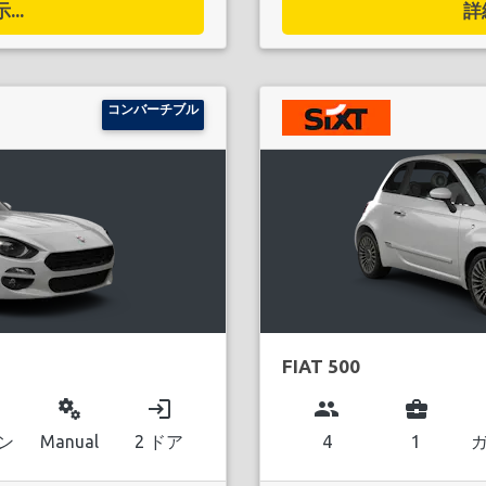
..
詳
コンバーチブル
FIAT 500
miscellaneous_services
login
group
business_center
ン
Manual
2 ドア
4
1