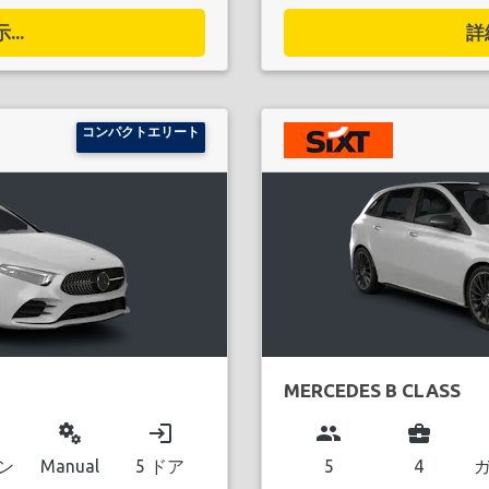
..
詳
コンパクトエリート
MERCEDES B CLASS
miscellaneous_services
login
group
business_center
ン
Manual
5 ドア
5
4