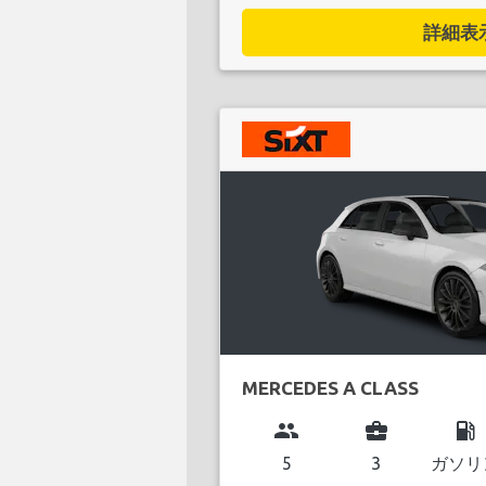
詳細表示.
MERCEDES A CLASS
group
business_center
local_gas_station
5
3
ガソリ