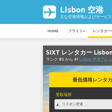
Lisbon 空港
主な空港情報およびサービス
HOME
フライト
レンタカー
SIXT レンタカー Lisbo
ランク #5 から 41
Lisbon 空港で
最低価格レンタ
受取場所