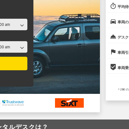
timer
平均待
directions_car
車両の
room_service
デスク
flag
車両引
beenhere
車両乗
* 28
港のレンタルデスクは？