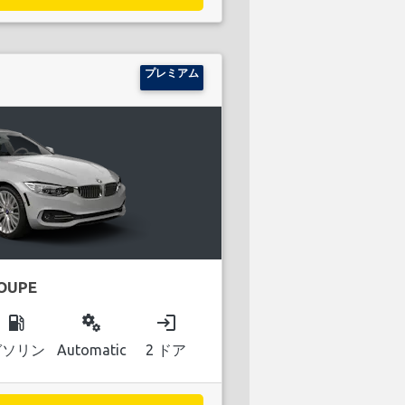
プレミアム
COUPE
local_gas_station
miscellaneous_services
login
ガソリン
Automatic
2 ドア