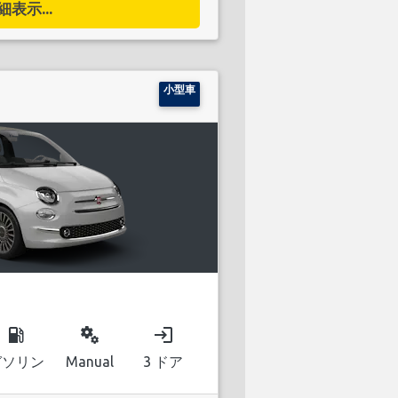
細表示...
小型車
local_gas_station
miscellaneous_services
login
ガソリン
Manual
3 ドア