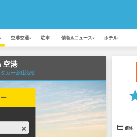
空港交通
駐車
情報&ニュース
ホテル
n 空港
レンタカー会社比較
st
カー
credit_card
価格