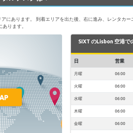
エリアにあります。 到着エリアを出た後、右に進み、レンタカ
側にあります。
SIXT のLisbon 空
日
営業
月曜
06:00
火曜
06:00
水曜
06:00
木曜
06:00
金曜
06:00