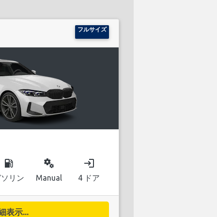
フルサイズ
local_gas_station
miscellaneous_services
login
ガソリン
Manual
4 ドア
細表示...