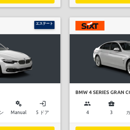
エステート
BMW 4 SERIES GRAN 
miscellaneous_services
login
group
business_center
ン
Manual
5 ドア
4
3