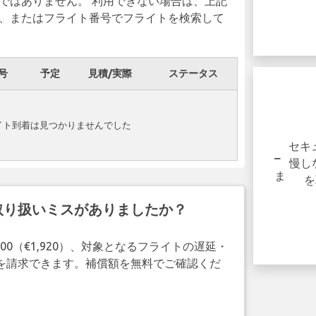
ではありません。 利用できない場合は、上記
、またはフライト番号でフライトを検索して
号
予定
見積/実際
ステータス
フライトが遅れたりキ
ャンセルされたりしま
フライト到着は見つかりませんでした
したか？
セキュ
パーティーでは、1人あたり最大600ユー
慢しな
ロの補償を受ける資格がある場合がありま
を取
す。.
取り扱いミスがありましたか？
今すぐ請求してください！
00（€1,920）、対象となるフライトの遅延・
補償を請求できます。補償額を無料でご確認くだ