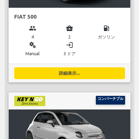
FIAT 500
group
business_center
local_gas_station
4
2
ガソリン
miscellaneous_services
login
Manual
3 ドア
詳細表示...
コンバーチブル