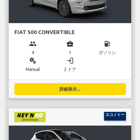
FIAT 500 CONVERTIBLE
group
business_center
local_gas_station
4
1
ガソリン
miscellaneous_services
login
Manual
2 ドア
詳細表示...
エコノミー