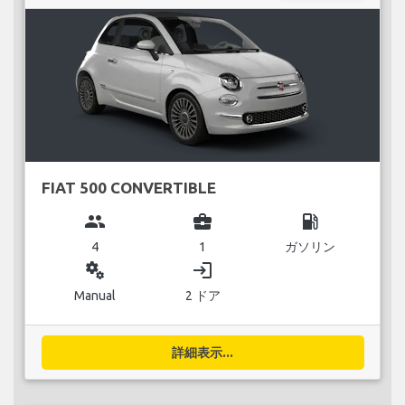
FIAT 500 CONVERTIBLE
group
business_center
local_gas_station
4
1
ガソリン
miscellaneous_services
login
Manual
2 ドア
詳細表示...