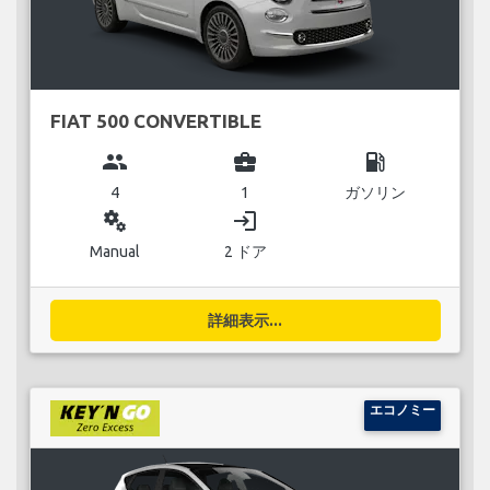
FIAT 500 CONVERTIBLE
group
business_center
local_gas_station
4
1
ガソリン
miscellaneous_services
login
Manual
2 ドア
詳細表示...
エコノミー