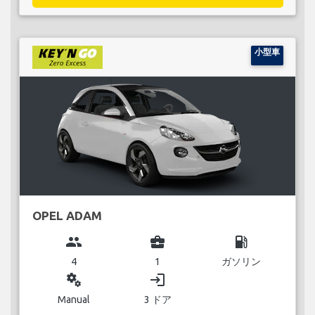
小型車
OPEL ADAM
group
business_center
local_gas_station
4
1
ガソリン
miscellaneous_services
login
Manual
3 ドア