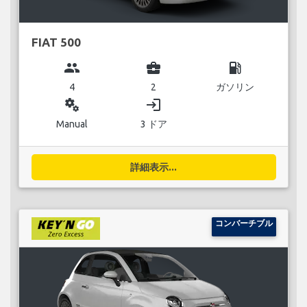
FIAT 500
group
business_center
local_gas_station
4
2
ガソリン
miscellaneous_services
login
Manual
3 ドア
詳細表示...
コンバーチブル