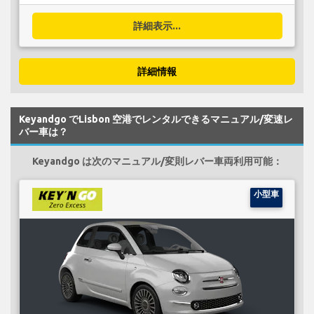
詳細表示...
詳細情報
Keyandgo でLisbon 空港でレンタルできるマニュアル/変速レ
バー車は？
Keyandgo は次のマニュアル/変則レバー車両利用可能：
小型車