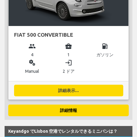
FIAT 500 CONVERTIBLE
group
business_center
local_gas_station
4
1
ガソリン
miscellaneous_services
login
Manual
2 ドア
詳細表示...
詳細情報
Keyandgo でLisbon 空港でレンタルできるミニバンは？