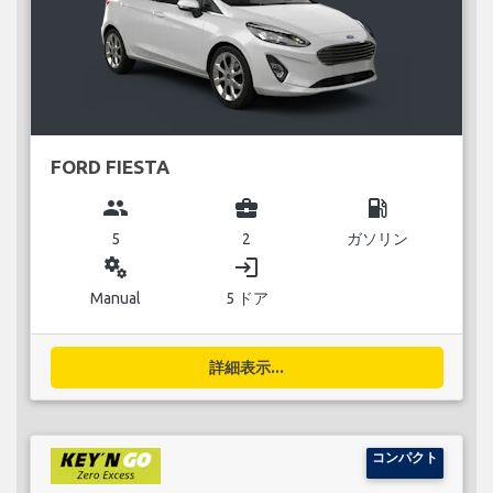
FORD FIESTA
group
business_center
local_gas_station
5
2
ガソリン
miscellaneous_services
login
Manual
5 ドア
詳細表示...
コンパクト