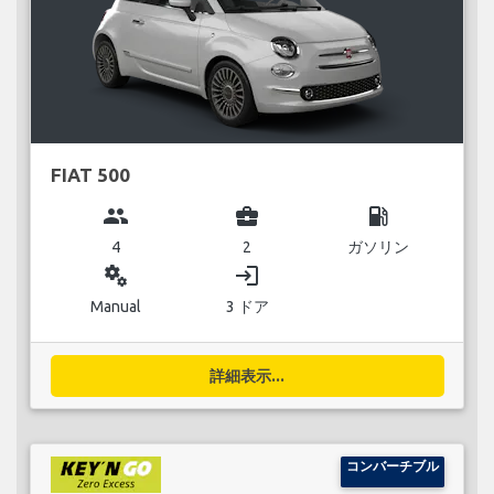
FIAT 500
group
business_center
local_gas_station
4
2
ガソリン
miscellaneous_services
login
Manual
3 ドア
詳細表示...
コンバーチブル