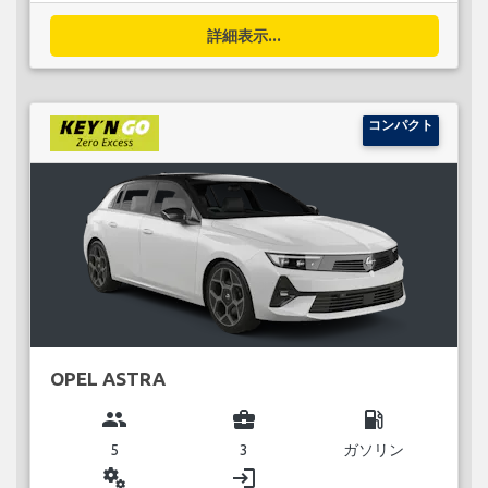
詳細表示...
コンパクト
OPEL ASTRA
group
business_center
local_gas_station
5
3
ガソリン
miscellaneous_services
login