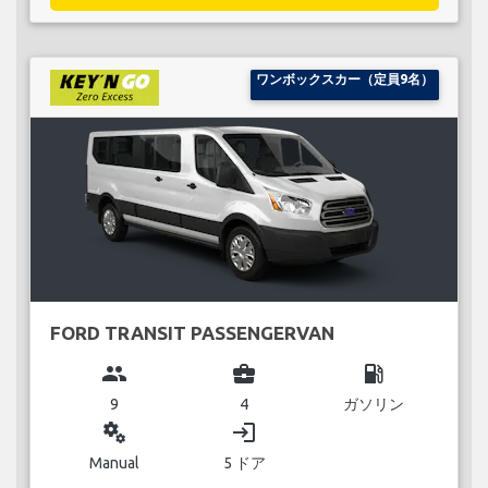
ワンボックスカー（定員9名）
FORD TRANSIT PASSENGERVAN
group
business_center
local_gas_station
9
4
ガソリン
miscellaneous_services
login
Manual
5 ドア