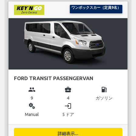
ワンボックスカー（定員9名）
FORD TRANSIT PASSENGERVAN
group
business_center
local_gas_station
9
4
ガソリン
miscellaneous_services
login
Manual
5 ドア
詳細表示...