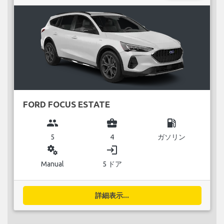
FORD FOCUS ESTATE
group
business_center
local_gas_station
5
4
ガソリン
miscellaneous_services
login
Manual
5 ドア
詳細表示...