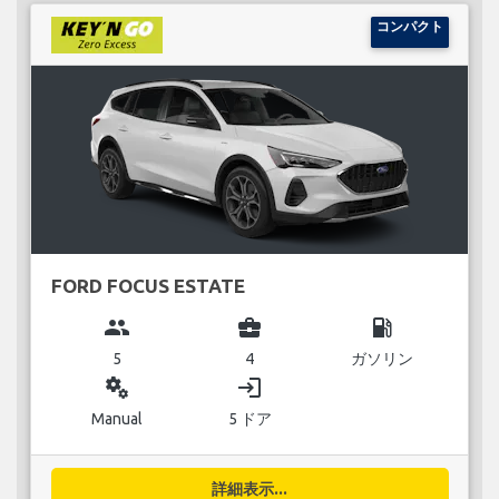
コンパクト
FORD FOCUS ESTATE
group
business_center
local_gas_station
5
4
ガソリン
miscellaneous_services
login
Manual
5 ドア
詳細表示...