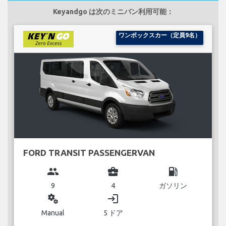
Keyandgo は次のミニバン利用可能：
ワンボックスカー（定員9名）
FORD TRANSIT PASSENGERVAN
group
business_center
local_gas_station
9
4
ガソリン
miscellaneous_services
login
Manual
5 ドア