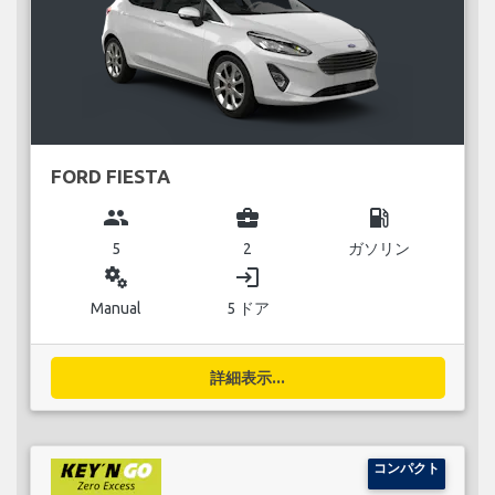
FORD FIESTA
group
business_center
local_gas_station
5
2
ガソリン
miscellaneous_services
login
Manual
5 ドア
詳細表示...
コンパクト