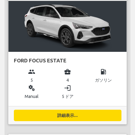
FORD FOCUS ESTATE
group
business_center
local_gas_station
5
4
ガソリン
miscellaneous_services
login
Manual
5 ドア
詳細表示...