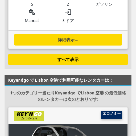
5
2
ガソリン
miscellaneous_services
login
Manual
5 ドア
詳細表示...
すべて表示
Keyandgo で Lisbon 空港で利用可能なレンタカーは：
1つのカテゴリー当たりKeyandgo でLisbon 空港 の最低価格
のレンタカーは次のとおりです:
エコノミー