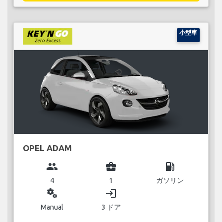
小型車
OPEL ADAM
group
business_center
local_gas_station
4
1
ガソリン
miscellaneous_services
login
Manual
3 ドア