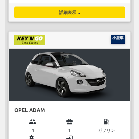
詳細表示...
小型車
OPEL ADAM
group
business_center
local_gas_station
4
1
ガソリン
miscellaneous_services
login