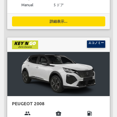
Manual
5 ドア
詳細表示...
エコノミー
PEUGEOT 2008
group
business_center
local_gas_station