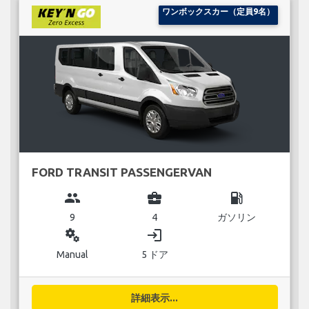
ワンボックスカー（定員9名）
FORD TRANSIT PASSENGERVAN
group
business_center
local_gas_station
9
4
ガソリン
miscellaneous_services
login
Manual
5 ドア
詳細表示...