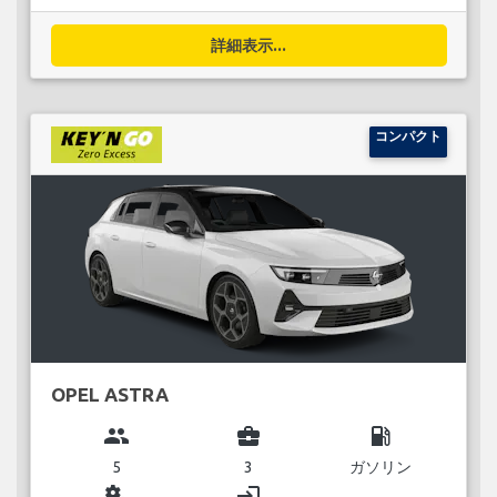
詳細表示...
コンパクト
OPEL ASTRA
group
business_center
local_gas_station
5
3
ガソリン
miscellaneous_services
login