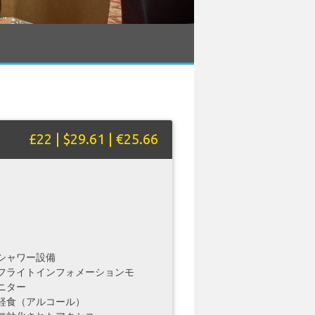
£22 | $29.61 | €25.66
シャワー設備
フライトインフォメーションモ
ニター
軽食（アルコール）