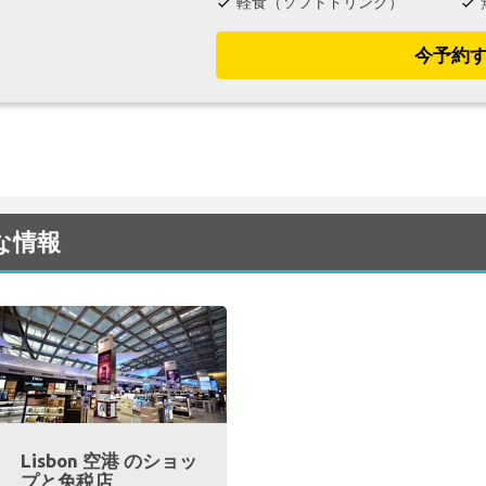
軽食（ソフトドリンク）
check
check
今予約
用な情報
Lisbon 空港 のショッ
プと免税店