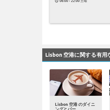
06:00 - 22:00 土曜
schedule
Lisbon 空港に関する有
Lisbon 空港 のダイニ
ングとバー