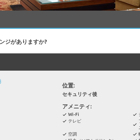
ラウンジがありますか?
位置:
セキュリティ後
アメニティ:
Wi-Fi
check
check
テレビ
check
check
空調
check
check